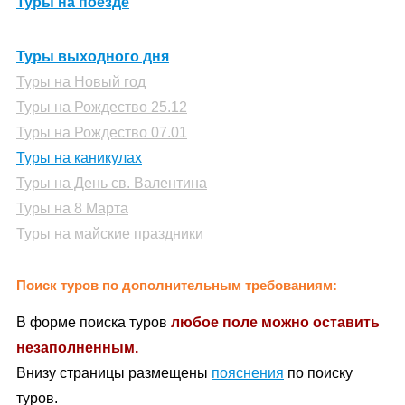
Туры на поезде
Туры выходного дня
Туры на Новый год
Туры на Рождество 25.12
Туры на Рождество 07.01
Туры на каникулах
Туры на День св. Валентина
Туры на 8 Марта
Туры на майские праздники
Поиск туров по дополнительным требованиям:
В форме
поиска туров
любое поле можно оставить
незаполненным.
Внизу страницы размещены
пояснения
по
поиску
туров
.