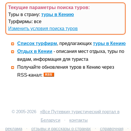
Текущие параметры поиска
туров
:
Туры в страну:
туры в Кению
Турфирмы: все
Изменить условия поиска туров
Список турфирм
, предлагающих
туры в Кению
Отдых в Кении
- описания мест отдыха, туры по
видам, информация для туриста
Получайте обновления туров в Кению через
RSS-канал:
© 2005-2026
«Все Путевки» туристический портал в
Беларуси
·
контакты
реклама
·
отзывы и рассказы о странах
·
справочная
·