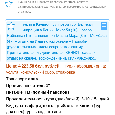
Туры в Кению. Нажмите на звездочку, чтобы отметить
заинтересовавшие вас туры и затем просмотреть их на отдельной
странице.
туры в Кению
:
Групповой тур: Великая
миграция в Кении Найроби (1н) – озеро
Найваша (1н) – заповедник Масаи Мара (3н) – Момбаса
(4н) – отдых на Индийском океане – Найроби
(русскоязычным гидом-сопровождающим);
Притягательная и удивительная КЕНИЯ - сафари,
отдых на океане, восхождение на Килиманджаро...
Цена:
4 223,58 бел. рублей
, + тур.-информационная
услуга, консульский сбор, страховка
Транспорт:
авиа
Проживание:
отель 4*
Питание:
FB (полный пансион)
Продолжительность тура (дней/ночей): 3-10 -15.. дней
Вид тура:
сафари, охота, рыбалка в Кению
(тур
для всех) тур выходного дня