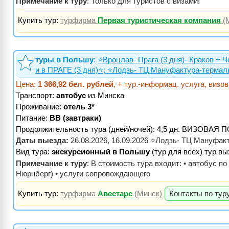
Примечание к туру
: Только для туристов с визами!
Купить тур:
турфирма
Первая туристическая компания
(
туры в Польшу
:
⭐️Вроцлав- Прага (3 дня)- Краков + Ч
и в ПРАГЕ (3 дня)⭐; ⭐Лодзь- ТЦ Мануфактура-терма
Цена:
1 366,92 бел. рублей
, + тур.-информац. услуга, визо
Транспорт:
автобус
из Минска
Проживание:
отель 3*
Питание:
BB (завтраки)
Продолжительность тура (дней/ночей): 4,5 дн. ВИЗОВА
Даты выезда:
26.08.2026, 16.09.2026 ⭐Лодзь- ТЦ Мануфак
Вид тура:
экскурсионный в Польшу
(тур для всех) тур вы
Примечание к туру
: В стоимость тура входит: • автобус по
Нюрнберг) • услуги сопровождающего
Купить тур:
турфирма
Авестарс
(Минск)
Контакты по тур