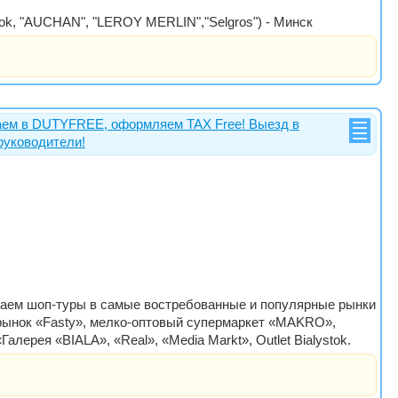
stok, "AUCHAN", "LEROY MERLIN","Selgros") - Минск
ем в DUTYFREE, оформляем TAX Free! Выезд в
руководители!
агаем шоп-туры в самые востребованные и популярные рынки
 рынок «Fasty», мелко-оптовый супермаркет «MAKRO»,
ерея «BIALA», «Real», «Media Markt», Outlet Bialystok.