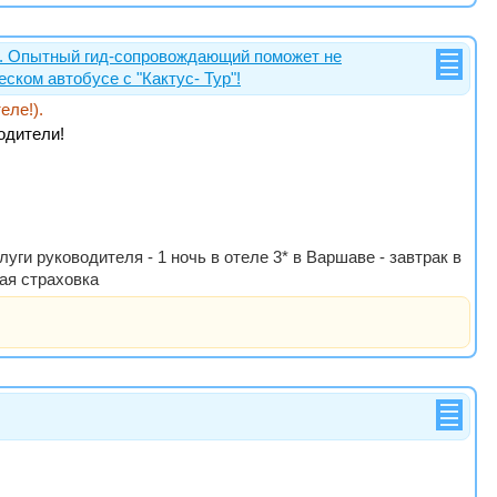
и. Опытный гид-сопровождающий поможет не
ском автобусе с "Кактус- Тур"!
еле!).
одители!
ги руководителя - 1 ночь в отеле 3* в Варшаве - завтрак в
ая страховка