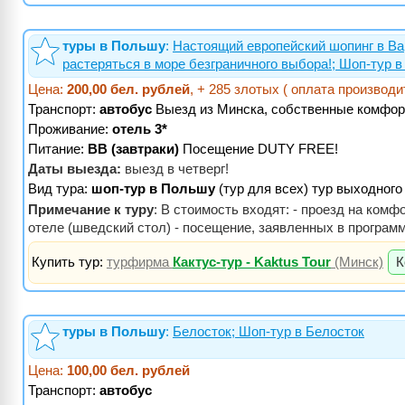
туры в Польшу
:
Настоящий европейский шопинг в Ва
растеряться в море безграничного выбора!; Шоп-тур 
Цена:
200,00 бел. рублей
, + 285 злотых ( оплата производ
Транспорт:
автобус
Выезд из Минска, собственные комфор
Проживание:
отель 3*
Питание:
BB (завтраки)
Посещение DUTY FREE!
Даты выезда:
выезд в четверг!
Вид тура:
шоп-тур в Польшу
(тур для всех) тур выходного
Примечание к туру
: В стоимость входят: - проезд на ком
отеле (шведский стол) - посещение, заявленных в програм
Купить тур:
турфирма
Кактус-тур - Kaktus Tour
(Минск)
К
туры в Польшу
:
Белосток; Шоп-тур в Белосток
Цена:
100,00 бел. рублей
Транспорт:
автобус