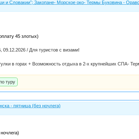
и и Словакии"; Закопане- Морское око- Термы Буковина - Орав
оплату 45 злотых)
6, 09.12.2026 / Для туристов с визами!
гулки в горах + Возможность отдыха в 2-х крупнейших СПА- Тер
по туру
ска - пятница (без ночлега)
 ночлега)