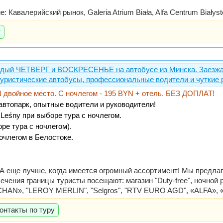
: Кавалерийский рынок, Galeria Atrium Biała, Alfa Centrum Biały
у
ый ЧЕТВЕРГ и ВОСКРЕСЕНЬЕ на автобусе из Минска. Заезжа
туристические автобусы, профессиональные водители и чуткие 
YN двойное место. С ночлегом - 195 BYN + отель. БЕЗ ДОПЛАТ!
автопарк, опытные водители и руководители!
l Leśny при выборе тура с ночлегом.
ре тура с ночлегом).
ночлегом в Белостоке.
! А еще лучше, когда имеется огромный ассортимент! Мы предл
чения границы туристы посещают: магазин "Duty-free", ночной
AN», "LEROY MERLIN", "Selgros", "RTV EURO AGD", «ALFA», «Гал
онтакты по туру