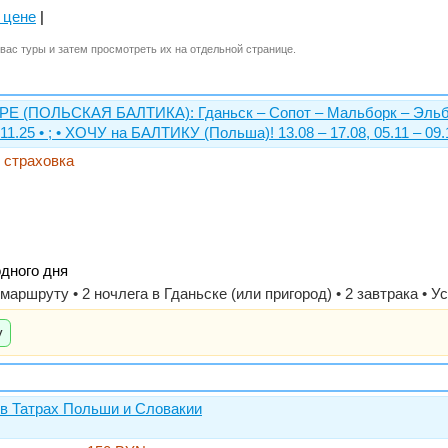
 цене
|
вас туры и затем просмотреть их на отдельной странице.
ПОЛЬСКАЯ БАЛТИКА): Гданьск – Сопот – Мальборк – Эльблон
1.25 • ; • ХОЧУ на БАЛТИКУ (Польша)! 13.08 – 17.08, 05.11 – 09.1
, страховка
одного дня
о маршруту • 2 ночлега в Гданьске (или пригород) • 2 завтрака •
у
в Татрах Польши и Словакии