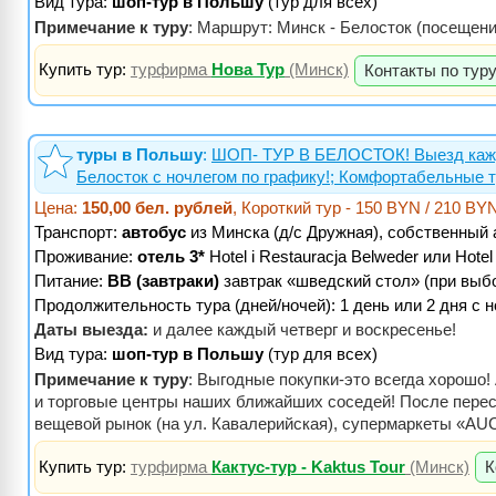
Вид тура:
шоп-тур в Польшу
(тур для всех)
Примечание к туру
: Маршрут: Минск - Белосток (посещение
Купить тур:
турфирма
Нова Тур
(Минск)
Контакты по тур
туры в Польшу
:
ШОП- ТУР В БЕЛОСТОК! Выезд кажд
Белосток с ночлегом по графику!; Комфортабельные 
Цена:
150,00 бел. рублей
, Короткий тур - 150 BYN / 210 B
Транспорт:
автобус
из Минска (д/c Дружная), собственный 
Проживание:
отель 3*
Hotel i Restauracja Belweder или Hote
Питание:
BB (завтраки)
завтрак «шведский стол» (при выбо
Продолжительность тура (дней/ночей): 1 день или 2 дня с 
Даты выезда:
и далее каждый четверг и воскресенье!
Вид тура:
шоп-тур в Польшу
(тур для всех)
Примечание к туру
: Выгодные покупки-это всегда хорошо
и торговые центры наших ближайших соседей! После пересе
вещевой рынок (на ул. Кавалерийская), супермаркеты «AUCH
Купить тур:
турфирма
Кактус-тур - Kaktus Tour
(Минск)
К