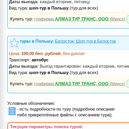
Даты выезда:
каждый вторник, пятницу
Вид тура:
шоп-тур в Польшу
(тур для всех)
Купить тур:
турфирма
АЛМАЗ ТУР ТРАНС, ООО
(Минск)
туры в Польшу
:
Белосток; Шоп-тур в Белосток
Цена:
100,00 бел. рублей
, без доплат
Транспорт:
автобус
Даты выезда:
Выезд гарантирован: каждый вторник, пятни
Вид тура:
шоп-тур в Польшу
(тур для всех)
Купить тур:
турфирма
АЛМАЗ ТУР ТРАНС, ООО
(Минск)
Условные обозначения:
- есть подробности по туру (подробное описание
либо прикреплённые файлы с описанием тура);
Текущие параметры поиска
туров
: