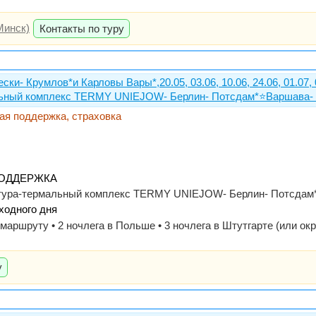
Минск)
Контакты по туру
ески- Крумлов*и Карловы Вары*,20.05, 03.06, 10.06, 24.06, 01.07,
льный комплекс TERMY UNIEJOW- Берлин- Потсдам*⭐Варшава- Л
вая поддержка, страховка
Я ПОДДЕРЖКА
тура-термальный комплекс TERMY UNIEJOW- Берлин- Потсдам*(м
ходного дня
 маршруту • 2 ночлега в Польше • 3 ночлега в Штутгарте (или окр
у