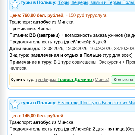
туры в Польшу
:
"Горы, пещеры, замки и Термы Польш
Цена:
760,90 бел. рублей
, +150 руб туруслуга
Транспорт:
автобус
из Минска
Проживание:
Вилла
Питание:
BB (завтраки)
+ возможность заказа ужинов (за д
Продолжительность тура (дней/ночей): 5 дней
Даты выезда:
12.08.2026, 19.08.2026, 16.09.2026, 28.10.202
Вид тура:
развлечения и отдых в Польше
(тур для всех)
Примечание к туру
: В 1 туре совмещены: Экскурсии + Про
наливок.
Купить тур:
турфирма
Трэвел Домино
(Минск)
Контакты 
туры в Польшу
:
Белосток; Шоп-тур в Белосток из Мин
Цена:
145,00 бел. рублей
Транспорт:
автобус
из Минска
Продолжительность тура (дней/ночей): 2 дня - пятница (без