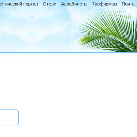
истический портал
Отели
Авиабилеты
Турфирмам
Почта