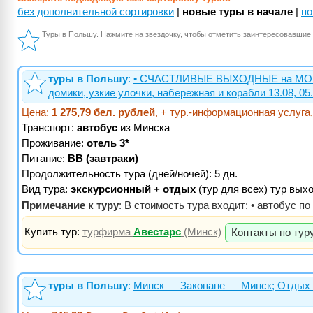
без дополнительной сортировки
|
новые туры в начале
|
по
Туры в Польшу. Нажмите на звездочку, чтобы отметить заинтересовавшие 
туры в Польшу
:
• СЧАСТЛИВЫЕ ВЫХОДНЫЕ на МОРЕ (
домики, узкие улочки, набережная и корабли 13.08, 05.1
Цена:
1 275,79 бел. рублей
, + тур.-информационная услуга
Транспорт:
автобус
из Минска
Проживание:
отель 3*
Питание:
BB (завтраки)
Продолжительность тура (дней/ночей): 5 дн.
Вид тура:
экскурсионный + отдых
(тур для всех) тур вых
Примечание к туру
: В стоимость тура входит: • автобус п
Купить тур:
турфирма
Авестарс
(Минск)
Контакты по тур
туры в Польшу
:
Минск — Закопане — Минск; Отдых 