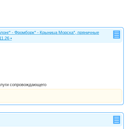
г* - Фромборк* - Крыница Морска*, пряничные
1.26 •
 Услуги сопровождающего