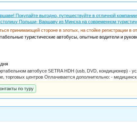
ршаве! Покупайте выгодно, путешествуйте в отличной компани
в столицу Польши- Варшаву из Минска на современном туристиче
иться принимающей стороне в злотых, на стойке регистрации в от
табельные туристические автобусы, опытные водители и руков
 дня
фортабельном автобусе SETRA HDH (usb, DVD, кондиционер) - услу
ме, торговых центров Оплачивается дополнительно: - медицинск
онтакты по туру