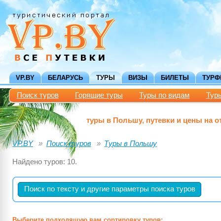
VP.BY
БЕЛАРУСЬ
ТУРЫ
ВИЗЫ
БИЛЕТЫ
ТУР
Поиск туров
Горящие туры
Туры по видам
Тур
туры в Польшу, путевки и цены на о
VP.BY
Поиск туров
Туры в Польшу
Найдено туров: 10.
Поиск по тексту и другие параметры поиска туров
Выберите подходящую вам сортировку туров: