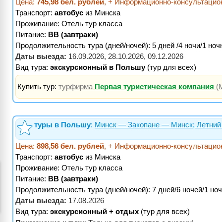
Цена:
745,98 бел. рублей
, + Информационно-консультацио
Транспорт:
автобус
из Минска
Проживание:
Отель тур класса
Питание:
BB (завтраки)
Продолжительность тура (дней/ночей): 5 дней /4 ночи/1 ноч
Даты выезда:
16.09.2026, 28.10.2026, 09.12.2026
Вид тура:
экскурсионный в Польшу
(тур для всех)
Купить тур:
турфирма
Первая туристическая компания
(
туры в Польшу
:
Минск — Закопане — Минск; Летний
Цена:
898,56 бел. рублей
, + Информационно-консультацио
Транспорт:
автобус
из Минска
Проживание:
Отель тур класса
Питание:
BB (завтраки)
Продолжительность тура (дней/ночей): 7 дней/6 ночей/1 но
Даты выезда:
17.08.2026
Вид тура:
экскурсионный + отдых
(тур для всех)