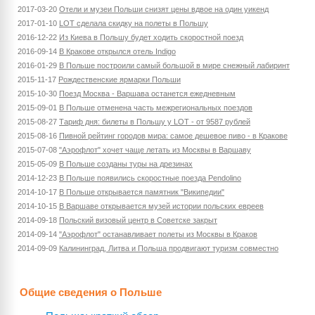
2017-03-20
Отели и музеи Польши снизят цены вдвое на один уикенд
2017-01-10
LOT сделала скидку на полеты в Польшу
2016-12-22
Из Киева в Польшу будет ходить скоростной поезд
2016-09-14
В Кракове открылся отель Indigo
2016-01-29
В Польше построили самый большой в мире снежный лабиринт
2015-11-17
Рождественские ярмарки Польши
2015-10-30
Поезд Москва - Варшава останется ежедневным
2015-09-01
В Польше отменена часть межрегиональных поездов
2015-08-27
Тариф дня: билеты в Польшу у LOT - от 9587 рублей
2015-08-16
Пивной рейтинг городов мира: самое дешевое пиво - в Кракове
2015-07-08
"Аэрофлот" хочет чаще летать из Москвы в Варшаву
2015-05-09
В Польше созданы туры на дрезинах
2014-12-23
В Польше появились скоростные поезда Pendolino
2014-10-17
В Польше открывается памятник "Википедии"
2014-10-15
В Варшаве открывается музей истории польских евреев
2014-09-18
Польский визовый центр в Советске закрыт
2014-09-14
"Аэрофлот" останавливает полеты из Москвы в Краков
2014-09-09
Калининград, Литва и Польша продвигают туризм совместно
Общие сведения о Польше