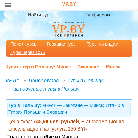
VP.BY
Найти туры
Турфирмам
Поиск туров
Горящие туры
Туры по видам
Туры через RSS
Купить тур в Польшу: Минск — Закопане — Минск
VP.BY
Поиск туров
Туры в Польшу
автобусные туры в Польшу
Тур в Польшу
: Минск — Закопане — Минск; Отдых в
Татрах Польши и Словакии
Цена тура:
745,98 бел. рублей
, + Информационно-
консультацион ная услуга 150 BYN
Транспорт:
автобус
из Минска