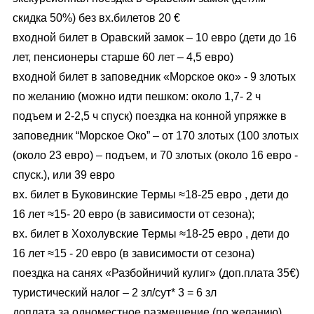
скидка 50%) без вх.билетов 20 €
входной билет в Оравский замок – 10 евро (дети до 16
лет, пенсионеры старше 60 лет – 4,5 евро)
входной билет в заповедник «Морское око» - 9 злотых
по желанию (можно идти пешком: около 1,7- 2 ч
подъем и 2-2,5 ч спуск) поездка на конной упряжке в
заповедник “Морское Око” – от 170 злотых (100 злотых
(около 23 евро) – подъем, и 70 злотых (около 16 евро -
спуск.), или 39 евро
вх. билет в Буковинские Термы ≈18-25 евро , дети до
16 лет ≈15- 20 евро (в зависимости от сезона);
вх. билет в Хохолувские Термы ≈18-25 евро , дети до
16 лет ≈15 - 20 евро (в зависимости от сезона)
поездка на санях «Разбойничий кулиг» (доп.плата 35€)
туристический налог – 2 зл/сут* 3 = 6 зл
доплата за одноместное размещение (по желанию)