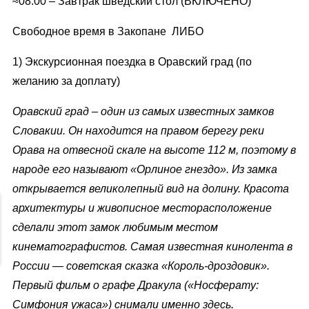
≈08.00 – Завтрак шведский стол (ВКЛЮЧЕНО)
Свободное время в Закопане ЛИБО
1) Экскурсионная поездка в Оравский град
(по
желанию за доплату)
Оравский град
– один из самых известных замков
Словакии. Он находится на правом берегу реки
Орава на отвесной скале на высоте 112 м, поэтому в
народе его называют «Орлиное гнездо». Из замка
открывается великолепный вид на долину. Красота
архитектуры и живописное месторасположение
сделали этот замок любимым местом
кинематографистов. Самая известная кинолента в
России — советская сказка «Король-дроздовик».
Первый фильм о графе Дракула («Носферату:
Симфония ужаса») снимали именно здесь.