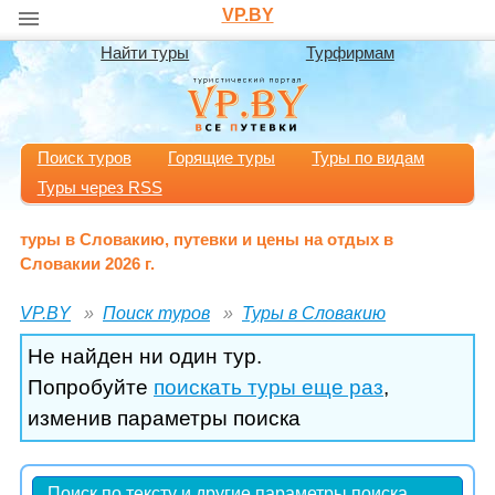
VP.BY
Найти туры
Турфирмам
Поиск туров
Горящие туры
Туры по видам
Туры через RSS
туры в Словакию, путевки и цены на отдых в
Словакии 2026 г.
VP.BY
Поиск туров
Туры в Словакию
Не найден ни один тур.
Попробуйте
поискать туры еще раз
,
изменив параметры поиска
Поиск по тексту и другие параметры поиска