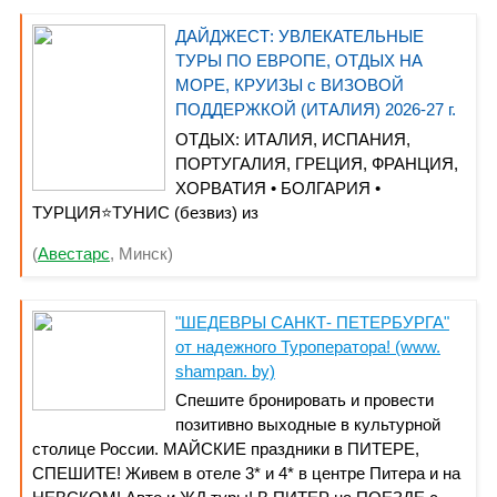
ДАЙДЖЕСТ: УВЛЕКАТЕЛЬНЫЕ
ТУРЫ ПО ЕВРОПЕ, ОТДЫХ НА
МОРЕ, КРУИЗЫ с ВИЗОВОЙ
ПОДДЕРЖКОЙ (ИТАЛИЯ) 2026-27 г.
ОТДЫХ: ИТАЛИЯ, ИСПАНИЯ,
ПОРТУГАЛИЯ, ГРЕЦИЯ, ФРАНЦИЯ,
ХОРВАТИЯ • БОЛГАРИЯ •
ТУРЦИЯ⭐ТУНИС (безвиз) из
МИНСКА⭐ГРУЗИЯ⭐АБХАЗИЯ⭐РУМЫН ИЯ-отдых на
(
Авестарс
, Минск)
море + грязелечение⭐ДЕТСКО- МОЛОДЁЖНЫЙ
ОТДЫХ в БОЛГАРИИ⭐СОЧИ⭐АЗОВСКОЕ
МОРЕ⭐ГЕЛЕНДЖИК, КАБАРДИНКА-(6-8-11дн)⭐ЗОЛОТ
"ШЕДЕВРЫ САНКТ- ПЕТЕРБУРГА"
ОЕ КОЛЬЦО10 07.08⭐Проезд автобусом в
от надежного Туроператора! (www.
Грузию⭐ПОЛЬСКАЯ БАЛТИКА
shampan. by)
13.08⭐ЧЕРНОГОРИЯ⭐АВИА- ИТАЛИЯ, ФРАНЦИЯ-виз.
Спешите бронировать и провести
под⭐НОВЫЙ ГОД в МОНАКО, ПАРИЖЕ, СТРАСБУРГЕ
позитивно выходные в культурной
с визовой поддержкой
столице России. МАЙСКИЕ праздники в ПИТЕРЕ,
СПЕШИТЕ! Живем в отеле 3* и 4* в центре Питера и на