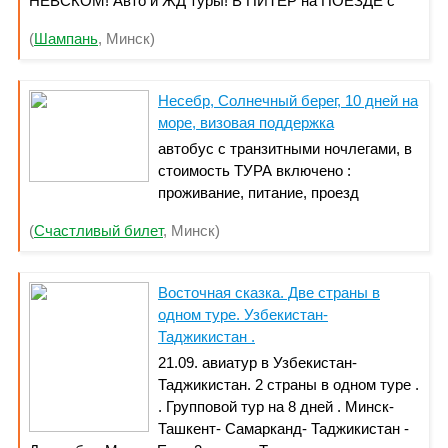
НЕВСКОМ! Авто и ЖД туры! В ПИТЕР на ПОЕЗДЕ с
комфортом! Звоните, и мы ответим на все ваши
(
Шампань
, Минск)
вопросы: А1 (029)672 26 79; МТС (029)575 26 79,
(029)577 26 79; СЕРТИФИКАТ СООТВЕТСТВИЯ
ТУРИСТИЧЕСКИХ УСЛУГ № BY/112 04.03 071 0452
Несебр, Солнечный берег, 10 дней на
море, визовая поддержка
автобус с транзитными ночлегами, в
стоимость ТУРА включено :
проживание, питание, проезд
(
Счастливый билет
, Минск)
Восточная сказка. Две страны в
одном туре. Узбекистан-
Таджикистан .
21.09. авиатур в Узбекистан-
Таджикистан. 2 страны в одном туре .
. Групповой тур на 8 дней . Минск-
Ташкент- Самарканд- Таджикистан -