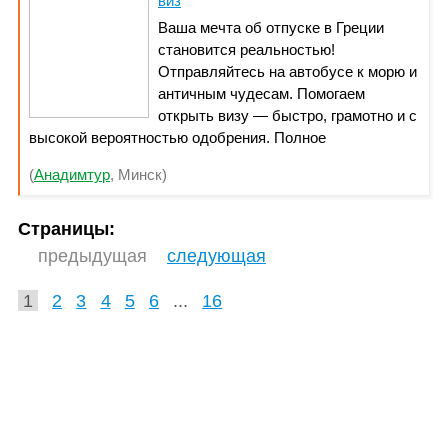
виз
Ваша мечта об отпуске в Греции
становится реальностью!
Отправляйтесь на автобусе к морю и
античным чудесам. Помогаем
открыть визу — быстро, грамотно и с
высокой вероятностью одобрения. Полное
сопровождение: документы, анкеты, запись и
(
Анадимтур
, Минск)
подготовка к подаче.
Страницы:
предыдущая
следующая
1
2
3
4
5
6
...
16