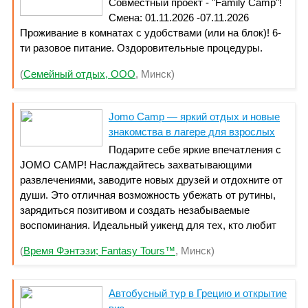
Совместный проект - "Family Сamp"!
Смена: 01.11.2026 -07.11.2026
Проживание в комнатах с удобствами (или на блок)! 6-
ти разовое питание. Оздоровительные процедуры.
Английский с иностранцами! Звоните!+375293661428
(
Семейный отдых, ООО
, Минск)
Jomo Camp — яркий отдых и новые
знакомства в лагере для взрослых
Подарите себе яркие впечатления с
JOMO CAMP! Наслаждайтесь захватывающими
развлечениями, заводите новых друзей и отдохните от
души. Это отличная возможность убежать от рутины,
зарядиться позитивом и создать незабываемые
воспоминания. Идеальный уикенд для тех, кто любит
приключения, новые знакомства и яркие эмоции.
(
Время Фэнтэзи; Fantasy Tours™
, Минск)
Забронируйте место уже сегодня!
Автобусный тур в Грецию и открытие