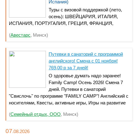
Испания)
Туры с визовой поддержкой (лето,
осень): ШВЕЙЦАРИЯ, ИТАЛИЯ,
ИСПАНИЯ, ПОРТУГАЛИЯ, ГРЕЦИЯ, ФРАНЦИЯ,
ХОРВАТИЯ • БОЛГАРИЯ • РУМЫНИЯ-отдых на море +
(
Авестарс
, Минск)
грязелечение • ТУНИС (безвиз) из
МИНСКА⭐ГРУЗИЯ⭐АБХАЗИЯ⭐ДЕТСК О-
МОЛОДЁЖНЫЙ ОТДЫХ в
Путевки в санаторий с программой
БОЛГАРИИ⭐СОЧИ⭐АЗОВСКОЕ МОРЕ⭐ГЕЛЕНДЖИК,
английского! Смена с 01 ноября!
КАБАРДИНКА-(6-8-11дн)⭐ЗОЛОТ ОЕ КОЛЬЦО
769,00 р за 7 дней!
07.08⭐Проезд автобусом в Грузию⭐ПОЛЬСКАЯ
О здоровье думать надо заранее!
БАЛТИКА13.08⭐ЧЕРНОГОРИЯ⭐АВИ А- ИТАЛИЯ,
Family Camp! Осень 2026! Смена 7
ФРАНЦИЯ-виз. под
дней. Путевки в санаторий
"Свислочь" по программе "FAMILY CAMP"! Английский с
носителями, Квесты, активные игры, Игры на развитие
творческого потенциала, Игры на сплочение, Мастер
(
Семейный отдых, ООО
, Минск)
классы, Дискотеки, Оздоровительные процедуры,
Комнаты с удобствами, Бассейн! Звоните!
+375293661428
07
.08.
2026