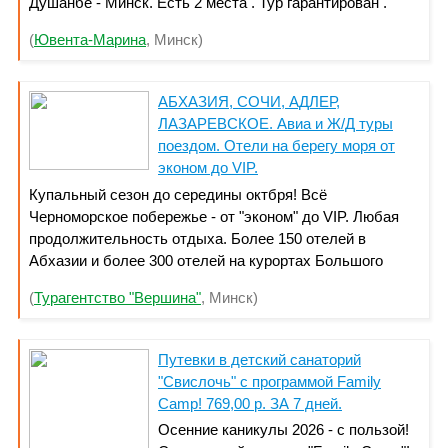
Душанбе - Минск. Есть 2 места . Тур гарантирован .
(
Ювента-Марина
, Минск)
АБХАЗИЯ, СОЧИ, АДЛЕР,
ЛАЗАРЕВСКОЕ. Авиа и Ж/Д туры
поездом. Отели на берегу моря от
эконом до VIP.
Купальный сезон до середины октбря! Всё
Черноморское побережье - от "эконом" до VIP. Любая
продолжительность отдыха. Более 150 отелей в
Абхазии и более 300 отелей на курортах Большого
Сочи. Проживание в Абхазии, Сочи, Адлере - от 48
(
Турагентство "Вершина"
, Минск)
BYN, с 3-раз. питанием - от 85 BYN/сутки на человека.
Прямые Авиа перелёты из Минска или ж/д поездом,
встречи-проводы на вокзале/аэропорту и трансферы во
Путевки в детский санаторий
все отели
"Свислочь" с программой Family
Camp! 769,00 р. ЗА 7 дней.
Осенние каникулы 2026 - с пользой!