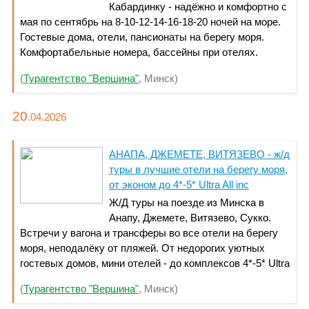
Кабардинку - надёжно и комфортно с
мая по сентябрь на 8-10-12-14-16-18-20 ночей на море.
Гостевые дома, отели, пансионаты на берегу моря.
Комфортабельные номера, бассейны при отелях.
Живописные курорты для полноценного отдыха с
(
Турагентство "Вершина"
, Минск)
тёплым климатом и развитой инфраструктурой. От 1170
BYN с проездом, проживанием 10 ночей в отеле,
трансферами
20
.04.
2026
АНАПА, ДЖЕМЕТЕ, ВИТЯЗЕВО - ж/д
туры в лучшие отели на берегу моря,
от эконом до 4*-5* Ultra All inc
Ж/Д туры на поезде из Минска в
Анапу, Джемете, Витязево, Сукко.
Встречи у вагона и трансферы во все отели на берегу
моря, неподалёку от пляжей. От недорогих уютных
гостевых домов, мини отелей - до комплексов 4*-5* Ultra
All inclusive. Отдых на море по желанию, на 8, 10, 12, 14,
(
Турагентство "Вершина"
, Минск)
16, 18, 20 и более ночей. Стоимость 14-дневного тура с