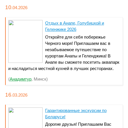
проездом на поезде в июне на 1-го человека - от 1490
BYN
10
.04.
2026
Отдых в Анапе, Голубицкой и
Геленжике 2026
Откройте для себя побережье
Черного моря! Приглашаем вас в
незабываемое путешествие по
курортам Анапы и Геленджика! В
Анапе вы сможете посетить аквапарк
и насладиться местной кухней в лучших ресторанах.
Геленджик порадует вас уникальными экскурсиями,
(
Анадимтур
, Минск)
захватывающими видами с горы Марихуана и
возможностью попробовать активные виды спорта. Не
упустите шанс окунуться в атмосферу южного отдыха!
16
.03.
2026
Гарантированные экскурсии по
Беларуси!
Дорогие друзья! Приглашаем Вас