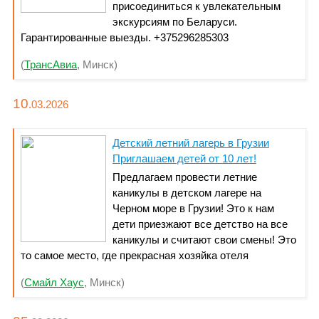
присоединиться к увлекательным
экскурсиям по Беларуси.
Гарантированные выезды. +375296285303
(
ТрансАвиа
, Минск)
10
.03.
2026
Детский летний лагерь в Грузии
Приглашаем детей от 10 лет!
Предлагаем провести летние
каникулы в детском лагере на
Черном море в Грузии! Это к нам
дети приезжают все детство на все
каникулы и считают свои смены! Это
то самое место, где прекрасная хозяйка отеля
запоминает каждого ребенка по имени и спрашивает,
(
Смайл Хаус
, Минск)
что вам приготовить на завтрак! Это нашим программам
для детей завидуют родители! Скучно не будет никому,
и каждый ребенок найдет себе друга!