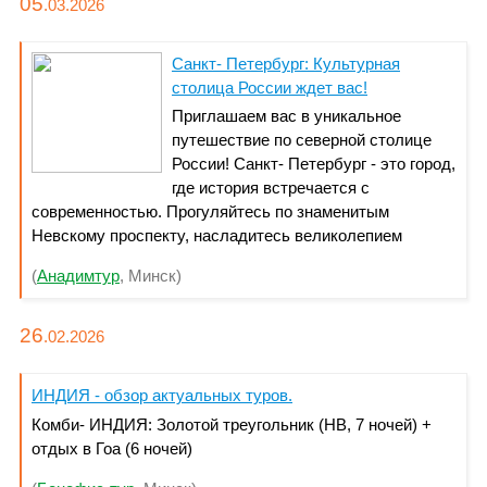
05
.03.
2026
Санкт- Петербург: Культурная
столица России ждет вас!
Приглашаем вас в уникальное
путешествие по северной столице
России! Санкт- Петербург - это город,
где история встречается с
современностью. Прогуляйтесь по знаменитым
Невскому проспекту, насладитесь великолепием
Эрмитажа и окунитесь в атмосферу белых ночей.
(
Анадимтур
, Минск)
Забронируйте тур уже сегодня и откройте для себя
магию Санкт- Петербурга!
26
.02.
2026
ИНДИЯ - обзор актуальных туров.
Комби- ИНДИЯ: Золотой треугольник (НВ, 7 ночей) +
отдых в Гоа (6 ночей)