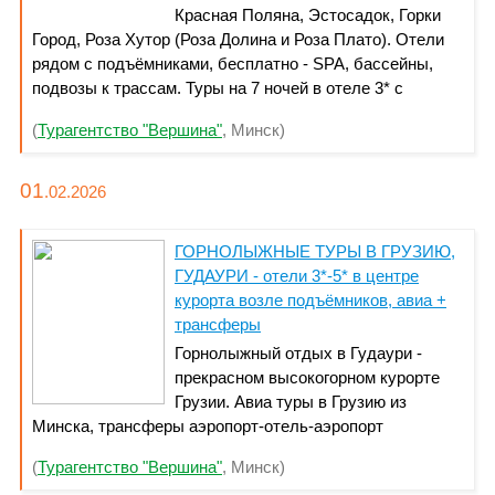
Красная Поляна, Эстосадок, Горки
Город, Роза Хутор (Роза Долина и Роза Плато). Отели
рядом с подъёмниками, бесплатно - SPA, бассейны,
подвозы к трассам. Туры на 7 ночей в отеле 3* с
перелётом (тариф с багажом), трансферами,
(
Турагентство "Вершина"
, Минск)
завтраками - от 2320 BYN. Горнолыжные Ж/Д туры в
Сочи - 6 ночей в горах, проезд на поезде и трансферы в
отели в обе стороны - от 1520 BYN.
01
.02.
2026
ГОРНОЛЫЖНЫЕ ТУРЫ В ГРУЗИЮ,
ГУДАУРИ - отели 3*-5* в центре
курорта возле подъёмников, авиа +
трансферы
Горнолыжный отдых в Гудаури -
прекрасном высокогорном курорте
Грузии. Авиа туры в Грузию из
Минска, трансферы аэропорт-отель-аэропорт
включены. Ежедневно на любую продолжительность
(
Турагентство "Вершина"
, Минск)
отдыха. Дополнительно предлагаем 2-5 дней в