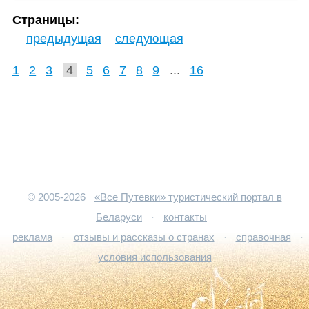
Тбилиси, по желанию. Туры с перелётом, завтраком и
ужином, трансферами, 7 ночей в отеле 3*- от 2900 BYN/
Страницы:
чел.
предыдущая
следующая
1
2
3
4
5
6
7
8
9
...
16
© 2005-2026
«Все Путевки» туристический портал в
Беларуси
·
контакты
реклама
·
отзывы и рассказы о странах
·
справочная
·
условия использования