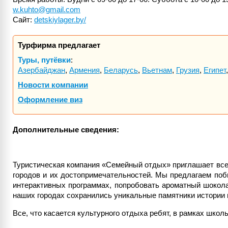
w.kuhto@gmail.com
Сайт:
detskiylager.by/
Турфирма предлагает
Туры, путёвки
:
Азербайджан
,
Армения
,
Беларусь
,
Вьетнам
,
Грузия
,
Египет
Новости компании
Оформление виз
Дополнительные сведения:
Туристическая компания «Семейный отдых» приглашает все
городов и их достопримечательностей. Мы предлагаем поб
интерактивных программах, попробовать ароматный шокола
наших городах сохранились уникальные памятники истории 
Все, что касается культурного отдыха ребят, в рамках школ