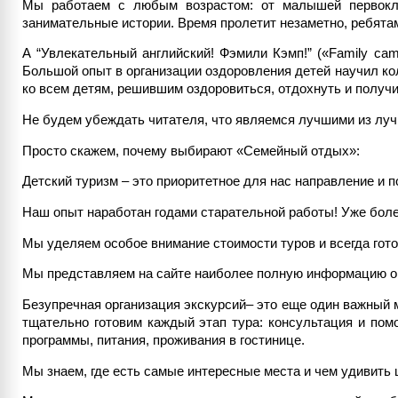
Мы работаем с любым возрастом: от малышей первоклас
занимательные истории. Время пролетит незаметно, ребята
А “Увлекательный английский! Фэмили Кэмп!” («Family ca
Большой опыт в организации оздоровления детей научил кол
ко всем детям, решившим оздоровиться, отдохнуть и получ
Не будем убеждать читателя, что являемся лучшими из луч
Просто скажем, почему выбирают «Семейный отдых»:
Детский туризм – это приоритетное для нас направление и
Наш опыт наработан годами старательной работы! Уже боле
Мы уделяем особое внимание стоимости туров и всегда гото
Мы представляем на сайте наиболее полную информацию о 
Безупречная организация экскурсий– это еще один важный м
тщательно готовим каждый этап тура: консультация и пом
программы, питания, проживания в гостинице.
Мы знаем, где есть самые интересные места и чем удивить 