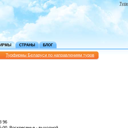
Тур
ФИРМЫ
СТРАНЫ
БЛОГ
Турфирмы Беларуси по направлениям туров
8 96
5-00. Воскресенье - выходной