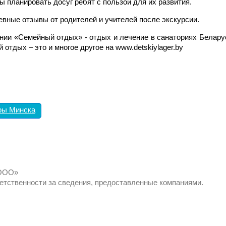
ы планировать досуг ребят с пользой для их развития.
евные отзывы от родителей и учителей после экскурсии.
ии «Семейный отдых» - отдых и лечение в санаториях Беларус
тдых – это и многое другое на www.detskiylager.by
оры Минска
 ООО»
ветственности за сведения, предоставленные компаниями.