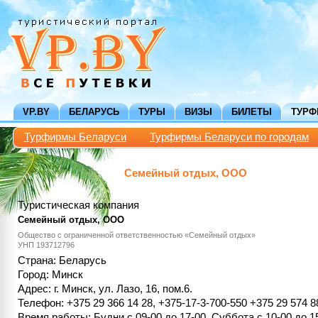
VP.BY
БЕЛАРУСЬ
ТУРЫ
ВИЗЫ
БИЛЕТЫ
ТУР
Турфирмы Беларуси
Турфирмы Беларуси по городам
Семейный отдых, ООО
Туристическая компания
Семейный отдых, ООО
Общество с ограниченной ответственностью «Семейный отдых»
УНП 193712796
Страна: Беларусь
Город: Минск
Адрес: г. Минск, ул. Лазо, 16, пом.6.
Телефон: +375 29 366 14 28, +375-17-3-700-550 +375 29 574 8
Время работы: Будни с 09-00 до 17-00. Суббота с 10-00 до 1