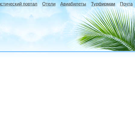
истический портал
Отели
Авиабилеты
Турфирмам
Почта