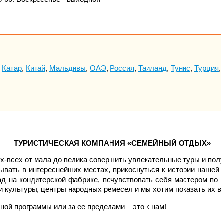
,
Катар
,
Китай
,
Мальдивы
,
ОАЭ
,
Россия
,
Таиланд
,
Тунис
,
Турция
ТУРИСТИЧЕСКАЯ КОМПАНИЯ «СЕМЕЙНЫЙ ОТДЫХ»
х-всех от мала до велика совершить увлекательные туры и по
ывать в интереснейших местах, прикоснуться к истории нашей 
д на кондитерской фабрике, почувствовать себя мастером по р
и культуры, центры народных ремесел и мы хотим показать их 
ьной программы или за ее пределами – это к нам!