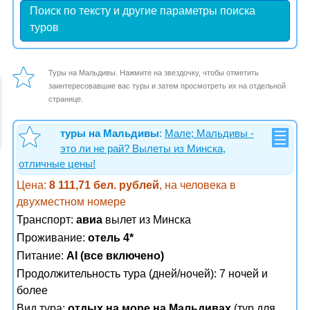
Поиск по тексту и другие параметры поиска
туров
Туры на Мальдивы. Нажмите на звездочку, чтобы отметить
заинтересовавшие вас туры и затем просмотреть их на отдельной
странице.
туры на Мальдивы
:
Мале; Мальдивы -
это ли не рай? Вылеты из Минска,
отличные цены!
Цена:
8 111,71 бел. рублей
, на человека в
двухместном номере
Транспорт:
авиа
вылет из Минска
Проживание:
отель 4*
Питание:
AI (все включено)
Продолжительность тура (дней/ночей): 7 ночей и
более
Вид тура:
отдых на море на Мальдивах
(тур для