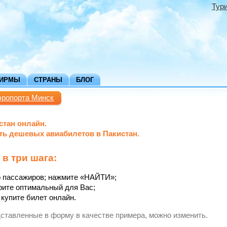
Тур
ФИРМЫ
СТРАНЫ
БЛОГ
эропорта Минск
стан онлайн.
ть дешевых авиабилетов в Пакистан.
 в три шага:
во пассажиров; нажмите «НАЙТИ»;
рите оптимальный для Вас;
купите билет онлайн.
дставленные в форму в качестве примера, можно изменить.