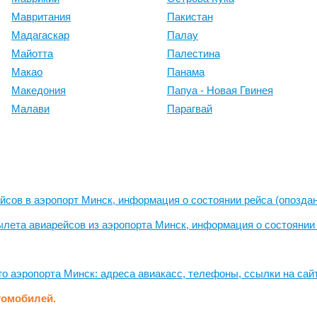
Мавритания
Пакистан
Мадагаскар
Палау
Майотта
Палестина
Макао
Панама
Македония
Папуа - Новая Гвинея
Малави
Парагвай
йсов в аэропорт Минск, информация о состоянии рейса (опоздани
ылета авиарейсов из аэропорта Минск, информация о состоянии р
 аэропорта Минск: адреса авиакасс, телефоны, ссылки на сай
томобилей.