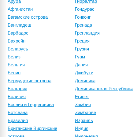
Аруба
Гибралтар
Афганистан
Гондурас
Багамские острова
Гонконг
Бангладеш
Гренада
Барбадос
Гренландия
Бахрейн
Греция
Беларусь
Грузия
Белиз
Гуам
Бельгия
Дания
Бенин
Джибути
Бермудские острова
Доминика
Болгария
Доминиканская Республика
Боливия
Египет
Босния и Герцеговина
Замбия
Ботсвана
Зимбабве
Бразилия
Израиль
Британские Виргинские
Индия
острова
Индонезия