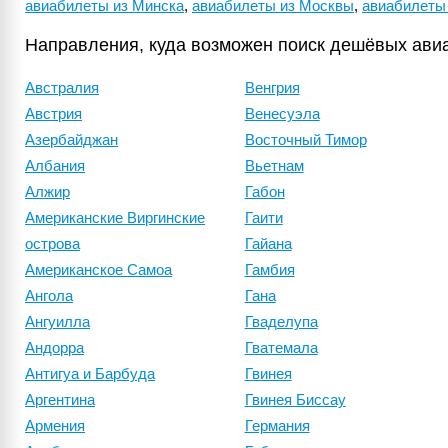
авиабилеты из Минска
,
авиабилеты из Москвы
,
авиабилеты
Направления, куда возможен поиск дешёвых ави
Австралия
Венгрия
Австрия
Венесуэла
Азербайджан
Восточный Тимор
Албания
Вьетнам
Алжир
Габон
Американские Виргинские
Гаити
острова
Гайана
Американское Самоа
Гамбия
Ангола
Гана
Ангуилла
Гваделупа
Андорра
Гватемала
Антигуа и Барбуда
Гвинея
Аргентина
Гвинея Биссау
Армения
Германия