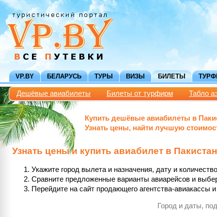
VP.BY
БЕЛАРУСЬ
ТУРЫ
ВИЗЫ
БИЛЕТЫ
ТУР
Дешёвые авиабилеты
Билеты от турфирм
Табло а
Купить дешёвые авиабилеты в Паки
Узнать цены, найти лучшую стоимос
Узнать цены и купить авиабилет в Пакистан
Укажите город вылета и назначения, дату и количест
Сравните предложенные варианты авиарейсов и выбе
Перейдите на сайт продающего агентства-авиакассы и 
Город и даты, по