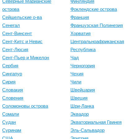
Северные Марианские
Финляндия
острова
Фоклендские острова
Сейшельские о-ва
Франция
Сенегал
Французская Полинезия
Сент-Винсент
Хорватия
Сент-Китс и Невис
Центральноафриканская
Сент-Люсия
Республика
Сент-Пьер и Микелон
Чад
Сербия
Черногория
Сингапур
Чехия
Сирия
Чили
Словакия
Швейцария
Словения
Швеция
Соломоновы острова
Шри-Ланка
Сомали
Эквадор
Судан
Экваториальная Гвинея
Суринам
Эль-Сальвадор
США
Эритрия