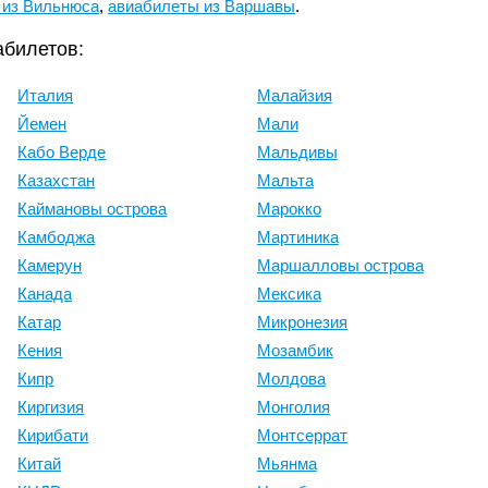
 из Вильнюса
,
авиабилеты из Варшавы
.
абилетов:
Италия
Малайзия
Йемен
Мали
Кабо Верде
Мальдивы
Казахстан
Мальта
Каймановы острова
Марокко
Камбоджа
Мартиника
Камерун
Маршалловы острова
Канада
Мексика
Катар
Микронезия
Кения
Мозамбик
Кипр
Молдова
Киргизия
Монголия
Кирибати
Монтсеррат
Китай
Мьянма