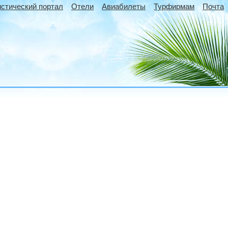
истический портал
Отели
Авиабилеты
Турфирмам
Почта