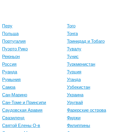
Перу
Того
Польша
Тонга
Португалия
Тринидад и Тобаго
Пуэрто Рико
Тувалу
Реюньон
Тунис
Россия
Туркменистан
Руанда
Турция
Румыния
Уганда
Самоа
Узбекистан
Сан-Марино
Украина
Сан-Томе и Принсипи
Уругвай
Саудовская Аравия
Фарерские острова
Свазиленд
Фиджи
Святой Елены О-в
Филиппины