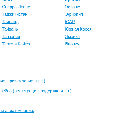
Сьерра-Леоне
Эстония
Таджикистан
Эфиопия
Таиланд
ЮАР
Тайвань
Южная Корея
Танзания
Ямайка
Теркс и Кайкос
Япония
е, приземление и т.п.)
ейса (регистрация, задержка и т.п.)
ты авиакомпаний.