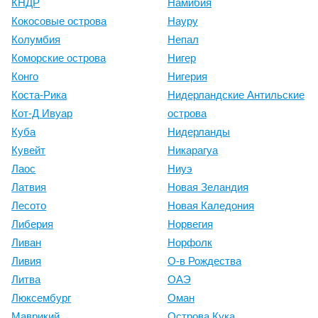
КНДР
Намибия
Кокосовые острова
Науру
Колумбия
Непал
Коморские острова
Нигер
Конго
Нигерия
Коста-Рика
Нидерландские Антильские
Кот-Д Ивуар
острова
Куба
Нидерланды
Кувейт
Никарагуа
Лаос
Ниуэ
Латвия
Новая Зеландия
Лесото
Новая Каледония
Либерия
Норвегия
Ливан
Норфолк
Ливия
О-в Рождества
Литва
ОАЭ
Люксембург
Оман
Маврикий
Острова Кука