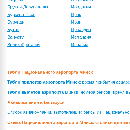
Бруней-Даруссалам
Иордания
Буркина-Фасо
Ирак
Бурунди
Иран
Бутан
Ирландия
Вануату
Исландия
Великобритания
Испания
Табло Национального аэропорта Минск
Табло прилётов аэропорта Минск
: время прибытия авиаре
Табло вылетов аэропорта Минск
: номера рейсов, время в
Авиакомпании в Беларуси
Список авиакомпаний, выполняющих рейсы из Национального
Схема Национального аэропорта Минск, стоянки для ав