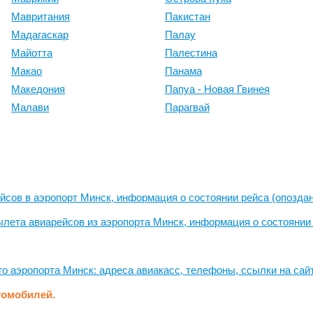
Мавритания
Пакистан
Мадагаскар
Палау
Майотта
Палестина
Макао
Панама
Македония
Папуа - Новая Гвинея
Малави
Парагвай
йсов в аэропорт Минск, информация о состоянии рейса (опоздани
ылета авиарейсов из аэропорта Минск, информация о состоянии р
 аэропорта Минск: адреса авиакасс, телефоны, ссылки на сай
томобилей.