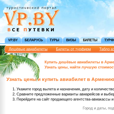
VP.BY
БЕЛАРУСЬ
ТУРЫ
ВИЗЫ
БИЛЕТЫ
ТУР
Дешёвые авиабилеты
Билеты от турфирм
Табло а
Купить дешёвые авиабилеты в Арм
Узнать цены, найти лучшую стоимо
Узнать цены и купить авиабилет в Армению 
Укажите город вылета и назначения, дату и количест
Сравните предложенные варианты авиарейсов и выбе
Перейдите на сайт продающего агентства-авиакассы и 
Город и даты, по