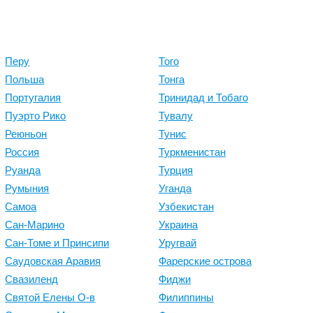
Перу
Того
Польша
Тонга
Португалия
Тринидад и Тобаго
Пуэрто Рико
Тувалу
Реюньон
Тунис
Россия
Туркменистан
Руанда
Турция
Румыния
Уганда
Самоа
Узбекистан
Сан-Марино
Украина
Сан-Томе и Принсипи
Уругвай
Саудовская Аравия
Фарерские острова
Свазиленд
Фиджи
Святой Елены О-в
Филиппины