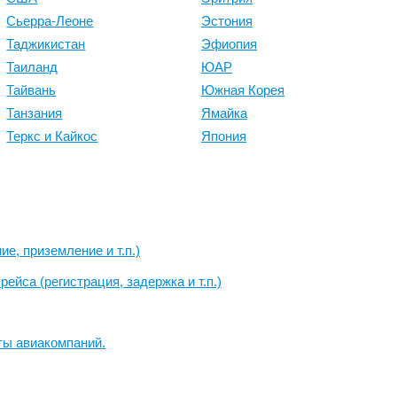
Сьерра-Леоне
Эстония
Таджикистан
Эфиопия
Таиланд
ЮАР
Тайвань
Южная Корея
Танзания
Ямайка
Теркс и Кайкос
Япония
е, приземление и т.п.)
ейса (регистрация, задержка и т.п.)
ты авиакомпаний.