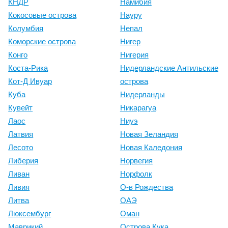
КНДР
Намибия
Кокосовые острова
Науру
Колумбия
Непал
Коморские острова
Нигер
Конго
Нигерия
Коста-Рика
Нидерландские Антильские
Кот-Д Ивуар
острова
Куба
Нидерланды
Кувейт
Никарагуа
Лаос
Ниуэ
Латвия
Новая Зеландия
Лесото
Новая Каледония
Либерия
Норвегия
Ливан
Норфолк
Ливия
О-в Рождества
Литва
ОАЭ
Люксембург
Оман
Маврикий
Острова Кука