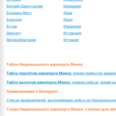
Бруней-Даруссалам
Иордания
Буркина-Фасо
Ирак
Бурунди
Иран
Бутан
Ирландия
Вануату
Исландия
Великобритания
Испания
Табло Национального аэропорта Минск
Табло прилётов аэропорта Минск
: время прибытия авиаре
Табло вылетов аэропорта Минск
: номера рейсов, время в
Авиакомпании в Беларуси
Список авиакомпаний, выполняющих рейсы из Национального
Схема Национального аэропорта Минск, стоянки для ав