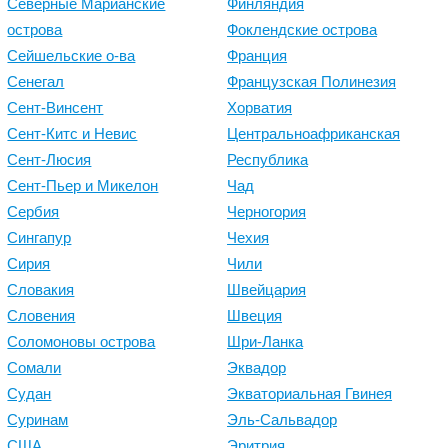
Северные Марианские
Финляндия
острова
Фоклендские острова
Сейшельские о-ва
Франция
Сенегал
Французская Полинезия
Сент-Винсент
Хорватия
Сент-Китс и Невис
Центральноафриканская
Сент-Люсия
Республика
Сент-Пьер и Микелон
Чад
Сербия
Черногория
Сингапур
Чехия
Сирия
Чили
Словакия
Швейцария
Словения
Швеция
Соломоновы острова
Шри-Ланка
Сомали
Эквадор
Судан
Экваториальная Гвинея
Суринам
Эль-Сальвадор
США
Эритрия