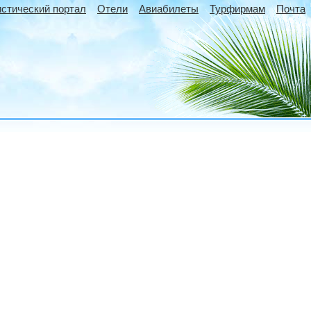
истический портал
Отели
Авиабилеты
Турфирмам
Почта