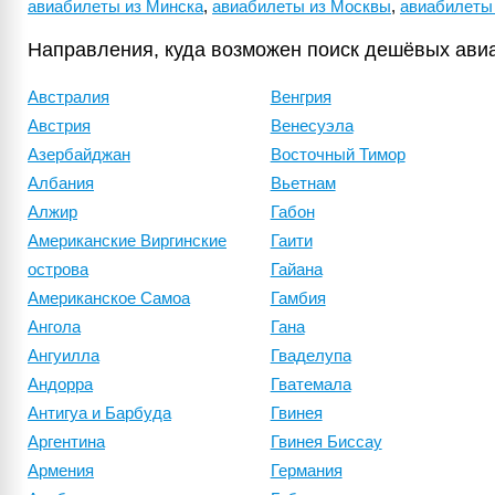
авиабилеты из Минска
,
авиабилеты из Москвы
,
авиабилеты
Направления, куда возможен поиск дешёвых ави
Австралия
Венгрия
Австрия
Венесуэла
Азербайджан
Восточный Тимор
Албания
Вьетнам
Алжир
Габон
Американские Виргинские
Гаити
острова
Гайана
Американское Самоа
Гамбия
Ангола
Гана
Ангуилла
Гваделупа
Андорра
Гватемала
Антигуа и Барбуда
Гвинея
Аргентина
Гвинея Биссау
Армения
Германия