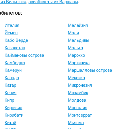
 из Вильнюса
,
авиабилеты из Варшавы
.
абилетов:
Италия
Малайзия
Йемен
Мали
Кабо Верде
Мальдивы
Казахстан
Мальта
Каймановы острова
Марокко
Камбоджа
Мартиника
Камерун
Маршалловы острова
Канада
Мексика
Катар
Микронезия
Кения
Мозамбик
Кипр
Молдова
Киргизия
Монголия
Кирибати
Монтсеррат
Китай
Мьянма