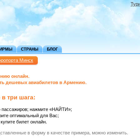
Тур
ФИРМЫ
СТРАНЫ
БЛОГ
эропорта Минск
ению онлайн.
сть дешевых авиабилетов в Армению.
в три шага:
во пассажиров; нажмите «НАЙТИ»;
рите оптимальный для Вас;
купите билет онлайн.
дставленные в форму в качестве примера, можно изменить.