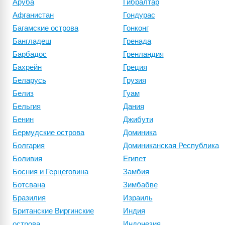
Аруба
Гибралтар
Афганистан
Гондурас
Багамские острова
Гонконг
Бангладеш
Гренада
Барбадос
Гренландия
Бахрейн
Греция
Беларусь
Грузия
Белиз
Гуам
Бельгия
Дания
Бенин
Джибути
Бермудские острова
Доминика
Болгария
Доминиканская Республика
Боливия
Египет
Босния и Герцеговина
Замбия
Ботсвана
Зимбабве
Бразилия
Израиль
Британские Виргинские
Индия
острова
Индонезия