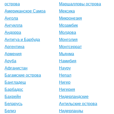
острова
Маршалловы острова
Американское Самоа
Мексика
Ангола
Микронезия
Ангуилла
Мозамбик
Андорра
Молдова
Антигуа и Барбуда
Монголия
Аргентина
Монтсеррат
Армения
Мьянма
Аруба
Намибия
Афганистан
Науру
Багамские острова
Непал
Бангладеш
Нигер
Барбадос
Нигерия
Бахрейн
Нидерландские
Беларусь
Антильские острова
Белиз
Нидерланды