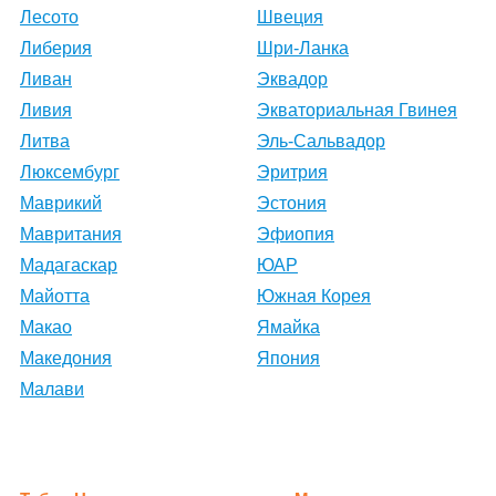
Лесото
Швеция
Либерия
Шри-Ланка
Ливан
Эквадор
Ливия
Экваториальная Гвинея
Литва
Эль-Сальвадор
Люксембург
Эритрия
Маврикий
Эстония
Мавритания
Эфиопия
Мадагаскар
ЮАР
Майотта
Южная Корея
Макао
Ямайка
Македония
Япония
Малави