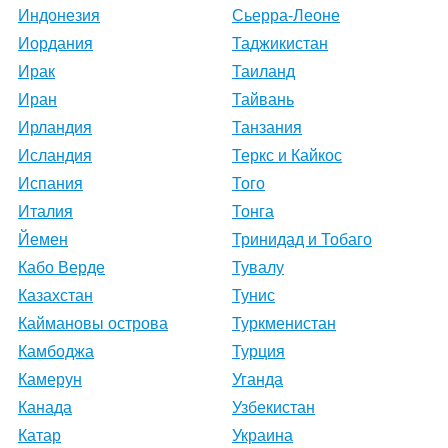
Индонезия
Сьерра-Леоне
Иордания
Таджикистан
Ирак
Таиланд
Иран
Тайвань
Ирландия
Танзания
Исландия
Теркс и Кайкос
Испания
Того
Италия
Тонга
Йемен
Тринидад и Тобаго
Кабо Верде
Тувалу
Казахстан
Тунис
Каймановы острова
Туркменистан
Камбоджа
Турция
Камерун
Уганда
Канада
Узбекистан
Катар
Украина