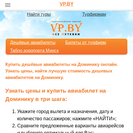
VP.BY
Найти туры
Турфирмам
Дешёвые авиабилеты
Билеты от турфирм
Табло аэропорта Минск
Купить дешёвые авиабилеты на Доминику онлайн.
Узнать цены, найти лучшую стоимость дешевых
авиабилетов на Доминику.
Узнать цены и купить авиабилет на
Доминику в три шага:
Укажите город вылета и назначения, дату и
количество пассажиров; нажмите «НАЙТИ»;
Сравните предложенные варианты авиарейсов
и выберите оптимальный для Вас;