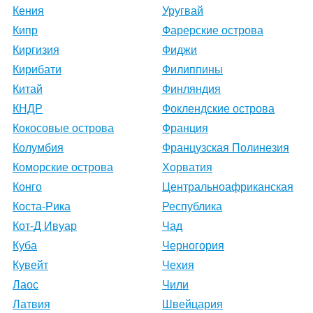
Кения
Уругвай
Кипр
Фарерские острова
Киргизия
Фиджи
Кирибати
Филиппины
Китай
Финляндия
КНДР
Фоклендские острова
Кокосовые острова
Франция
Колумбия
Французская Полинезия
Коморские острова
Хорватия
Конго
Центральноафриканская
Коста-Рика
Республика
Кот-Д Ивуар
Чад
Куба
Черногория
Кувейт
Чехия
Лаос
Чили
Латвия
Швейцария