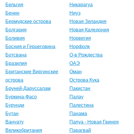
Бельгия
Никарагуа
Бенин
Ниуэ
Бермудские острова
Новая Зеландия
Болгария
Новая Каледония
Боливия
Норвегия
Босния и Герцеговина
Норфолк
Ботсвана
О-в Рождества
Бразилия
ОАЭ
Британские Виргинские
Оман
острова
Острова Кука
Бруней-Даруссалам
Пакистан
Буркина-Фасо
Палау
Бурунди
Палестина
Бутан
Панама
Вануату
Папуа - Новая Гвинея
Великобритания
Парагвай