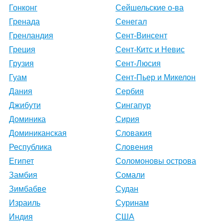
Гонконг
Сейшельские о-ва
Гренада
Сенегал
Гренландия
Сент-Винсент
Греция
Сент-Китс и Невис
Грузия
Сент-Люсия
Гуам
Сент-Пьер и Микелон
Дания
Сербия
Джибути
Сингапур
Доминика
Сирия
Доминиканская
Словакия
Республика
Словения
Египет
Соломоновы острова
Замбия
Сомали
Зимбабве
Судан
Израиль
Суринам
Индия
США