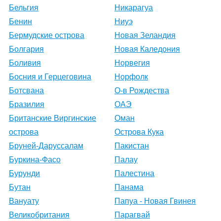
Бельгия
Никарагуа
Бенин
Ниуэ
Бермудские острова
Новая Зеландия
Болгария
Новая Каледония
Боливия
Норвегия
Босния и Герцеговина
Норфолк
Ботсвана
О-в Рождества
Бразилия
ОАЭ
Британские Виргинские
Оман
острова
Острова Кука
Бруней-Даруссалам
Пакистан
Буркина-Фасо
Палау
Бурунди
Палестина
Бутан
Панама
Вануату
Папуа - Новая Гвинея
Великобритания
Парагвай