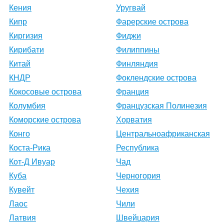
Кения
Уругвай
Кипр
Фарерские острова
Киргизия
Фиджи
Кирибати
Филиппины
Китай
Финляндия
КНДР
Фоклендские острова
Кокосовые острова
Франция
Колумбия
Французская Полинезия
Коморские острова
Хорватия
Конго
Центральноафриканская
Коста-Рика
Республика
Кот-Д Ивуар
Чад
Куба
Черногория
Кувейт
Чехия
Лаос
Чили
Латвия
Швейцария