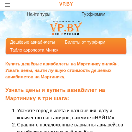
VP.BY
Найти туры
Турфирмам
Дешёвые авиабилеты
Билеты от турфирм
Табло аэропорта Минск
Купить дешёвые авиабилеты на Мартинику онлайн.
Узнать цены, найти лучшую стоимость дешевых
авиабилетов на Мартинику.
Узнать цены и купить авиабилет на
Мартинику в три шага:
Укажите город вылета и назначения, дату и
количество пассажиров; нажмите «НАЙТИ»;
Сравните предложенные варианты авиарейсов
и выберите оптимальный для Вас;