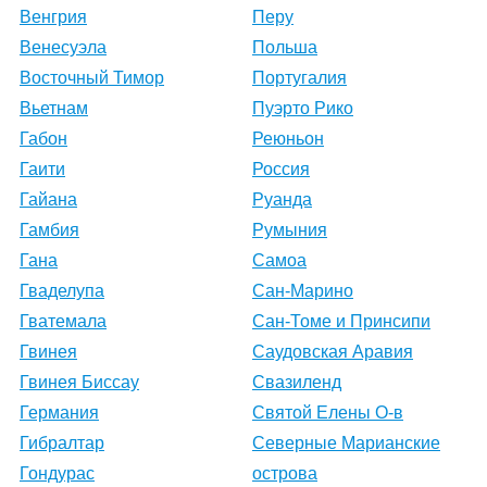
Венгрия
Перу
Венесуэла
Польша
Восточный Тимор
Португалия
Вьетнам
Пуэрто Рико
Габон
Реюньон
Гаити
Россия
Гайана
Руанда
Гамбия
Румыния
Гана
Самоа
Гваделупа
Сан-Марино
Гватемала
Сан-Томе и Принсипи
Гвинея
Саудовская Аравия
Гвинея Биссау
Свазиленд
Германия
Святой Елены О-в
Гибралтар
Северные Марианские
Гондурас
острова