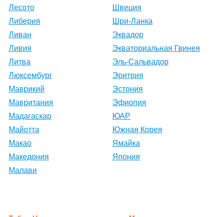
Лесото
Швеция
Либерия
Шри-Ланка
Ливан
Эквадор
Ливия
Экваториальная Гвинея
Литва
Эль-Сальвадор
Люксембург
Эритрия
Маврикий
Эстония
Мавритания
Эфиопия
Мадагаскар
ЮАР
Майотта
Южная Корея
Макао
Ямайка
Македония
Япония
Малави