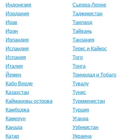
Индонезия
Сьерра-Леоне
Иордания
Таджикистан
Ирак
Таиланд
Иран
Тайвань
Ирландия
Танзания
Исландия
Теркс и Кайкос
Испания
Того
Италия
Тонга
Йемен
Тринидад и Тобаго
Кабо Верде
Тувалу
Казахстан
Тунис
Каймановы острова
Туркменистан
Камбоджа
Турция
Камерун
Уганда
Канада
Узбекистан
Катар
Украина