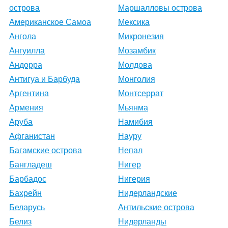
острова
Маршалловы острова
Американское Самоа
Мексика
Ангола
Микронезия
Ангуилла
Мозамбик
Андорра
Молдова
Антигуа и Барбуда
Монголия
Аргентина
Монтсеррат
Армения
Мьянма
Аруба
Намибия
Афганистан
Науру
Багамские острова
Непал
Бангладеш
Нигер
Барбадос
Нигерия
Бахрейн
Нидерландские
Беларусь
Антильские острова
Белиз
Нидерланды