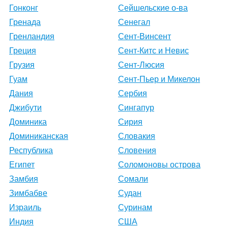
Гонконг
Сейшельские о-ва
Гренада
Сенегал
Гренландия
Сент-Винсент
Греция
Сент-Китс и Невис
Грузия
Сент-Люсия
Гуам
Сент-Пьер и Микелон
Дания
Сербия
Джибути
Сингапур
Доминика
Сирия
Доминиканская
Словакия
Республика
Словения
Египет
Соломоновы острова
Замбия
Сомали
Зимбабве
Судан
Израиль
Суринам
Индия
США