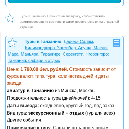
Туры в Танзанию. Нажмите на звездочку, чтобы отметить
заинтересовавшие вас туры и затем просмотреть их на отдельной
странице.
туры в Танзанию
:
Дар-эс- Салам,
Килиманджаро, Занзибар, Аруша, Масаи-
Мара, Маньяра, Тарангире, Серенгети, Нгоронгоро;
Танзания: сафари и отдых
Цена:
1 790,00 бел. рублей
, Стоимость зависит от
курса валют, типа тура, количества дней и даты
заезда.
авиатур в Танзанию
из Минска, Москвы
Продолжительность тура (дней/ночей): 4-15
Даты выезда:
ежедневно, круглый год, под заказ
Вид тура:
экскурсионный + отдых
(тур для всех)
Другие события
Примечание к туру
: Сафари по заповедникам