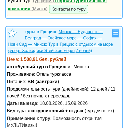
Купить тур:
турфирма
Первая туристическая
компания
(Минск)
Контакты по туру
туры в Грецию
:
Минск — Будапешт —
Белград — Эгейское море — София —
Нови Сад — Минск; Тур в Грецию с отдыхом на море
курорт Халкидики Эгейское море (7 ночей)
Цена:
1 508,91 бел. рублей
автобусный тур в Грецию
из Минска
Проживание:
Отель туркласса
Питание:
BB (завтраки)
Продолжительность тура (дней/ночей): 12 дней / 11
ночей / без ночных переездов
Даты выезда:
18.08.2026, 15.09.2026
Вид тура:
экскурсионный + отдых
(тур для всех)
Примечание к туру
: Возможность открытия
МУЛЬТИвизы!