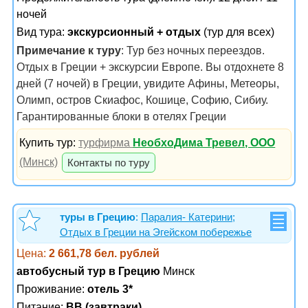
ночей
Вид тура:
экскурсионный + отдых
(тур для всех)
Примечание к туру
: Тур без ночных переездов.
Отдых в Греции + экскурсии Европе. Вы отдохнете 8
дней (7 ночей) в Греции, увидите Афины, Метеоры,
Олимп, остров Скиафос, Кошице, Софию, Сибиу.
Гарантированные блоки в отелях Греции
Купить тур:
турфирма
НеобхоДима Тревел, ООО
(Минск)
Контакты по туру
туры в Грецию
:
Паралия- Катерини;
Отдых в Греции на Эгейском побережье
Цена:
2 661,78 бел. рублей
автобусный тур в Грецию
Минск
Проживание:
отель 3*
Питание:
BB (завтраки)