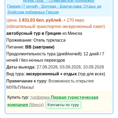
Монастырь* - Олимпийское побережье
Пиерия (7 ночей) - Белград - Братислава; Отдых на
Эгейском побережье Греции
Цена:
1 831,03 бел. рублей
, + 170 евро
(обязательный транспортно-экскурсионный пакет)
автобусный тур в Грецию
из Минска
Проживание:
Отель туркласса
Питание:
BB (завтраки)
Продолжительность тура (дней/ночей): 12 дней / 7
ночей / без ночных переездов
Даты выезда:
27.08.2026, 03.09.2026, 10.09.2026
Вид тура:
экскурсионный + отдых
(тур для всех)
Примечание к туру
: Возможность открытия
МУЛЬТИвизы!
Купить тур:
турфирма
Первая туристическая
компания
(Минск)
Контакты по туру