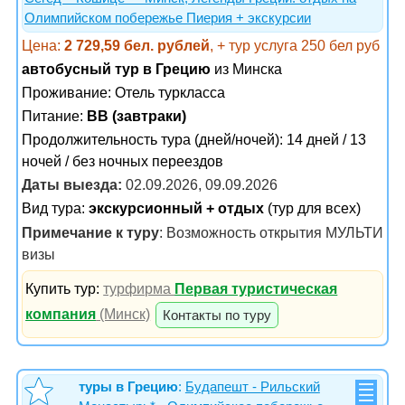
Олимпийском побережье Пиерия + экскурсии
Цена:
2 729,59 бел. рублей
, + тур услуга 250 бел руб
автобусный тур в Грецию
из Минска
Проживание:
Отель туркласса
Питание:
BB (завтраки)
Продолжительность тура (дней/ночей): 14 дней / 13
ночей / без ночных переездов
Даты выезда:
02.09.2026, 09.09.2026
Вид тура:
экскурсионный + отдых
(тур для всех)
Примечание к туру
: Возможность открытия МУЛЬТИ
визы
Купить тур:
турфирма
Первая туристическая
компания
(Минск)
Контакты по туру
туры в Грецию
:
Будапешт - Рильский