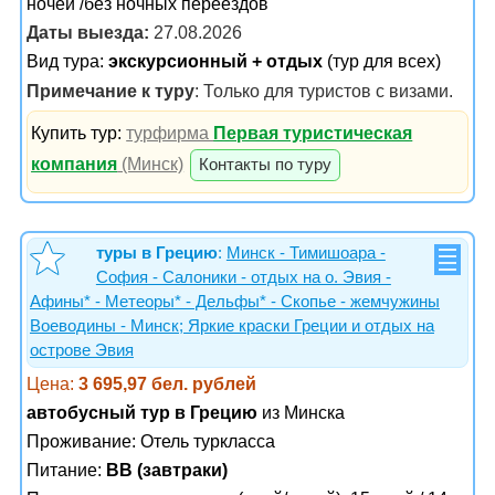
ночей /без ночных переездов
Даты выезда:
27.08.2026
Вид тура:
экскурсионный + отдых
(тур для всех)
Примечание к туру
: Только для туристов с визами.
Купить тур:
турфирма
Первая туристическая
компания
(Минск)
Контакты по туру
туры в Грецию
:
Минск - Тимишоара -
София - Салоники - отдых на о. Эвия -
Афины* - Метеоры* - Дельфы* - Скопье - жемчужины
Воеводины - Минск; Яркие краски Греции и отдых на
острове Эвия
Цена:
3 695,97 бел. рублей
автобусный тур в Грецию
из Минска
Проживание:
Отель туркласса
Питание:
BB (завтраки)