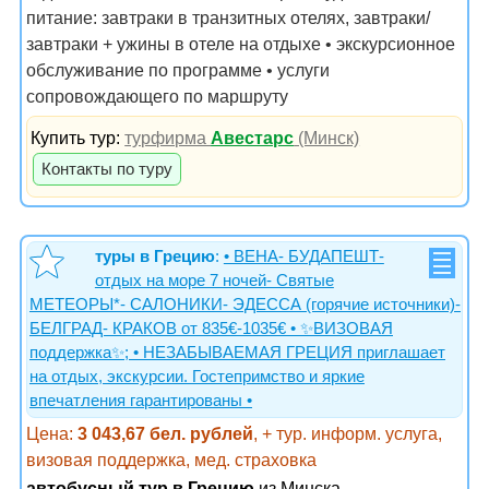
питание: завтраки в транзитных отелях, завтраки/
завтраки + ужины в отеле на отдыхе • экскурсионное
обслуживание по программе • услуги
сопровождающего по маршруту
Купить тур:
турфирма
Авестарс
(Минск)
Контакты по туру
туры в Грецию
:
• ВЕНА- БУДАПЕШТ-
отдых на море 7 ночей- Святые
МЕТЕОРЫ*- САЛОНИКИ- ЭДЕССА (горячие источники)-
БЕЛГРАД- КРАКОВ от 835€-1035€ • ✨ВИЗОВАЯ
поддержка✨; • НЕЗАБЫВАЕМАЯ ГРЕЦИЯ приглашает
на отдых, экскурсии. Гостепримство и яркие
впечатления гарантированы •
Цена:
3 043,67 бел. рублей
, + тур. информ. услуга,
визовая поддержка, мед. страховка
автобусный тур в Грецию
из Минска.