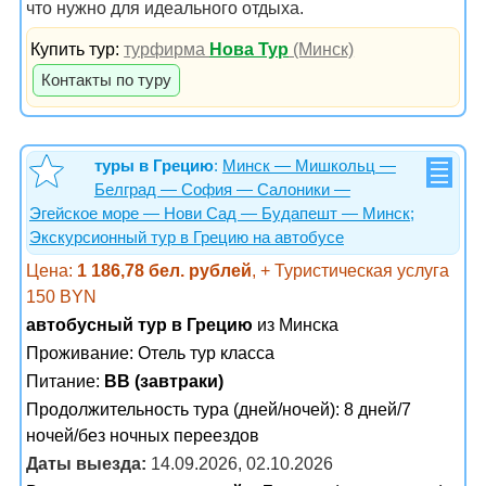
что нужно для идеального отдыха.
Купить тур:
турфирма
Нова Тур
(Минск)
Контакты по туру
туры в Грецию
:
Минск — Мишкольц —
Белград — София — Салоники —
Эгейское море — Нови Сад — Будапешт — Минск;
Экскурсионный тур в Грецию на автобусе
Цена:
1 186,78 бел. рублей
, + Туристическая услуга
150 BYN
автобусный тур в Грецию
из Минска
Проживание:
Отель тур класса
Питание:
BB (завтраки)
Продолжительность тура (дней/ночей): 8 дней/7
ночей/без ночных переездов
Даты выезда:
14.09.2026, 02.10.2026