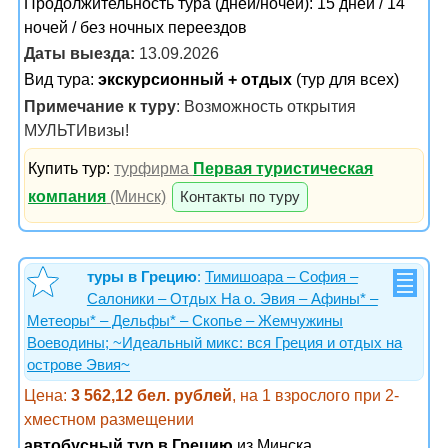
Продолжительность тура (дней/ночей): 15 дней / 14
ночей / без ночных переездов
Даты выезда:
13.09.2026
Вид тура:
экскурсионный + отдых
(тур для всех)
Примечание к туру
: Возможность открытия
МУЛЬТИвизы!
Купить тур:
турфирма
Первая туристическая
компания
(Минск)
Контакты по туру
туры в Грецию
:
Тимишоара – София –
Салоники – Отдых На о. Эвия – Афины* –
Метеоры* – Дельфы* – Скопье – Жемчужины
Воеводины; ~Идеальный микс: вся Греция и отдых на
острове Эвия~
Цена:
3 562,12 бел. рублей
, на 1 взрослого при 2-
хместном размещении
автобусный тур в Грецию
из Минска