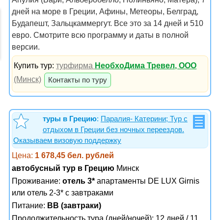
дней на море в Греции, Афины, Метеоры, Белград,
Будапешт, Зальцкаммергут. Все это за 14 дней и 510
евро. Смотрите всю программу и даты в полной
версии.
Купить тур:
турфирма
НеобхоДима Тревел, ООО
(Минск)
Контакты по туру
туры в Грецию
:
Паралия- Катерини; Тур с
отдыхом в Греции без ночных переездов.
Оказываем визовую поддержку
Цена:
1 678,45 бел. рублей
автобусный тур в Грецию
Минск
Проживание:
отель 3*
апартаменты DE LUX Girnis
или отель 2-3* с завтраками
Питание:
BB (завтраки)
Продолжительность тура (дней/ночей): 12 дней / 11