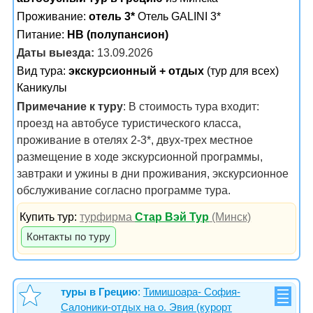
Проживание:
отель 3*
Отель GALINI 3*
Питание:
HB (полупансион)
Даты выезда:
13.09.2026
Вид тура:
экскурсионный + отдых
(тур для всех)
Каникулы
Примечание к туру
: В стоимость тура входит:
проезд на автобусе туристического класса,
проживание в отелях 2-3*, двух-трех местное
размещение в ходе экскурсионной программы,
завтраки и ужины в дни проживания, экскурсионное
обслуживание согласно программе тура.
Купить тур:
турфирма
Стар Вэй Тур
(Минск)
Контакты по туру
туры в Грецию
:
Тимишоара- София-
Салоники-отдых на о. Эвия (курорт