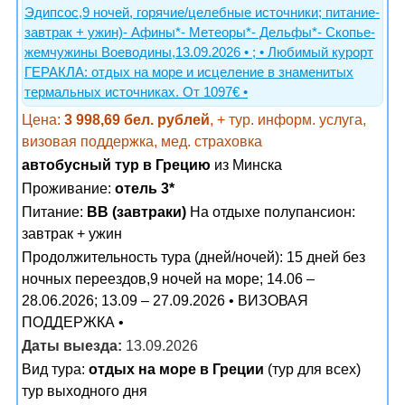
Эдипсос,9 ночей, горячие/целебные источники; питание-
завтрак + ужин)- Афины*- Метеоры*- Дельфы*- Скопье-
жемчужины Воеводины,13.09.2026 • ; • Любимый курорт
ГЕРАКЛА: отдых на море и исцеление в знаменитых
термальных источниках. От 1097€ •
Цена:
3 998,69 бел. рублей
, + тур. информ. услуга,
визовая поддержка, мед. страховка
автобусный тур в Грецию
из Минска
Проживание:
отель 3*
Питание:
BB (завтраки)
На отдыхе полупансион:
завтрак + ужин
Продолжительность тура (дней/ночей): 15 дней без
ночных переездов,9 ночей на море; 14.06 –
28.06.2026; 13.09 – 27.09.2026 • ВИЗОВАЯ
ПОДДЕРЖКА •
Даты выезда:
13.09.2026
Вид тура:
отдых на море в Греции
(тур для всех)
тур выходного дня