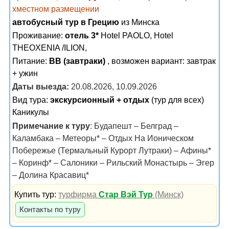
хместном размещении
автобусный тур в Грецию
из Минска
Проживание:
отель 3*
Hotel PAOLO, Hotel
THEOXENIA /ILION,
Питание:
BB (завтраки)
, возможен вариант: завтрак
+ ужин
Даты выезда:
20.08.2026, 10.09.2026
Вид тура:
экскурсионный + отдых
(тур для всех)
Каникулы
Примечание к туру
: Будапешт – Белград –
Каламбака – Метеоры* – Отдых На Ионическом
Побережье (Термальный Курорт Лутраки) – Афины*
– Коринф* – Салоники – Рильский Монастырь – Эгер
– Долина Красавиц*
Купить тур:
турфирма
Стар Вэй Тур
(Минск)
Контакты по туру