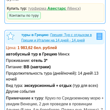
Купить тур:
турфирма
Авестарс
(Минск)
Контакты по туру
туры в Грецию
:
Греция; Тур с отдыхом в
Греции и Италии на 14 дней - 14 дней
Цена:
1 983,62 бел. рублей
автобусный тур в Грецию
Минск
Проживание:
отель 3*
Питание:
BB (завтраки)
Продолжительность тура (дней/ночей): 14 дней\ 13
ночей
Вид тура:
экскурсионный + отдых
(тур для всех)
Другие события
Примечание к туру
: Круиз по Средиземному морю +
увидим Венецию, 2 дня проведем в провинции
Апулия (Бари, Альберобелло, Полиньяно, Матера), 7