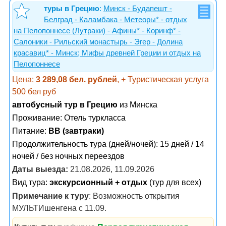
туры в Грецию
:
Минск - Будапешт -
Белград - Каламбака - Метеоры* - отдых
на Пелопоннесе (Лутраки) - Афины* - Коринф* -
Салоники - Рильский монастырь - Эгер - Долина
красавиц* - Минск; Мифы древней Греции и отдых на
Пелопоннесе
Цена:
3 289,08 бел. рублей
, + Туристическая услуга
500 бел руб
автобусный тур в Грецию
из Минска
Проживание:
Отель туркласса
Питание:
BB (завтраки)
Продолжительность тура (дней/ночей): 15 дней / 14
ночей / без ночных переездов
Даты выезда:
21.08.2026, 11.09.2026
Вид тура:
экскурсионный + отдых
(тур для всех)
Примечание к туру
: Возможность открытия
МУЛЬТИшенгена с 11.09.