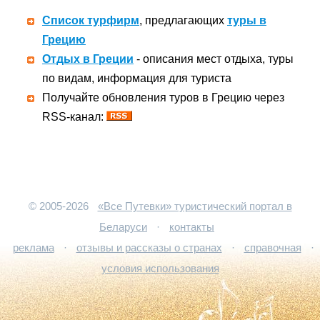
Список турфирм
, предлагающих
туры в
Грецию
Отдых в Греции
- описания мест отдыха, туры
по видам, информация для туриста
Получайте обновления туров в Грецию через
RSS-канал:
© 2005-2026
«Все Путевки» туристический портал в
Беларуси
·
контакты
реклама
·
отзывы и рассказы о странах
·
справочная
·
условия использования