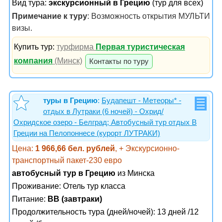
Вид тура:
экскурсионный в Грецию
(тур для всех)
Примечание к туру
: Возможность открытия МУЛЬТИ
визы.
Купить тур:
турфирма
Первая туристическая
компания
(Минск)
Контакты по туру
туры в Грецию
:
Будапешт - Метеоры* -
отдых в Лутраки (6 ночей) - Охрид/
Охридское озеро - Белград; Автобусный тур отдых В
Греции на Пелопоннесе (курорт ЛУТРАКИ)
Цена:
1 966,66 бел. рублей
, + Экскурсионно-
транспортный пакет-230 евро
автобусный тур в Грецию
из Минска
Проживание:
Отель тур класса
Питание:
BB (завтраки)
Продолжительность тура (дней/ночей): 13 дней /12