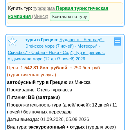
Купить тур:
турфирма
Первая туристическая
компания
(Минск)
Контакты по туру
туры в Грецию
:
Будапешт - Белград* -
Эгейское море (7 ночей) - Метеоры* -
Скиафос* - София - Нови - Сад*; Тур в Грецию с
отдыхом на море (12 дн /7 ночей) 2026
Цена:
1 542,81 бел. рублей
, + 250 бел. руб.
(туристическая услуга)
автобусный тур в Грецию
из Минска
Проживание:
Отель туркласса
Питание:
BB (завтраки)
Продолжительность тура (дней/ночей): 12 дней / 11
ночей / без ночных переездов
Даты выезда:
01.09.2026, 05.09.2026
Вид тура:
экскурсионный + отдых
(тур для всех)