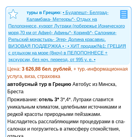
туры в Грецию
:
• Будапешт- Белград-
Каламбака- Метеоры*- Отдых на
Пелопоннесе, курорт Лутраки (побережье Ионического
моря,70 км от Афин)- Афины*- Коринф*- Салоники-
Рильский монастырь- Эгер- Долина красавиц.
ВИЗОВАЯ ПОДДЕРЖКА • ; • ХИТ продаж!№1: ГРЕЦИЯ
с отдыхом на море (8ноч) в ПЕЛОПОННЕСЕ +
экскурсии, без ноч. переезд, от 995 у. е. •
Цена:
3 626,88 бел. рублей
, + тур.-информационная
услуга, виза, страховка
автобусный тур в Грецию
Автобус из Минска,
Бреста
Проживание:
отель 3*
3*,4*. Лутраки славится
уникальным климатом, целебными источниками и
редкой красоты природными пейзажами.
Насладитесь расслабляющими процедурами в спа-
салонах и погрузитесь в атмосферу спокойствия,
отдыха