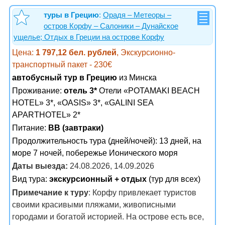
туры в Грецию
:
Орадя – Метеоры –
остров Корфу – Салоники – Дунайское
ущелье; Отдых в Греции на острове Корфу
Цена:
1 797,12 бел. рублей
, Экскурсионно-
транспортный пакет - 230€
автобусный тур в Грецию
из Минска
Проживание:
отель 3*
Отели «POTAMAKI BEACH
HOTEL» 3*, «OASIS» 3*, «GALINI SEA
APARTHOTEL» 2*
Питание:
BB (завтраки)
Продолжительность тура (дней/ночей): 13 дней, на
море 7 ночей, побережье Ионического моря
Даты выезда:
24.08.2026, 14.09.2026
Вид тура:
экскурсионный + отдых
(тур для всех)
Примечание к туру
: Корфу привлекает туристов
своими красивыми пляжами, живописными
городами и богатой историей. На острове есть все,