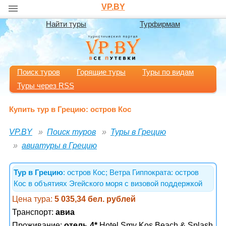
VP.BY
Найти туры
Турфирмам
Поиск туров
Горящие туры
Туры по видам
Туры через RSS
Купить тур в Грецию: остров Кос
VP.BY
Поиск туров
Туры в Грецию
авиатуры в Грецию
Тур в Грецию
: остров Кос; Ветра Гиппократа: остров
Кос в объятиях Эгейского моря с визовой поддержкой
Цена тура:
5 035,34 бел. рублей
Транспорт:
авиа
Проживание:
отель 4*
Hotel Smy Kos Beach & Splash