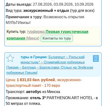
Даты выезда:
27.08.2026, 03.09.2026, 10.09.2026
Вид тура:
экскурсионный + отдых
(тур для всех)
Примечание к туру
: Возможность открытия
МУЛЬТИвизы!
Купить тур:
турфирма
Первая туристическая
компания
(Минск)
Контакты по туру
туры в Грецию
:
Будапешт – Рильский
монастырь* – Олимпийское побережье
Пиерия – Белград – Братислава; Отдых на Эгейском
побережье Греции!
Цена:
1 831,03 бел. рублей
, экскурсионно-
транспортный пакет - 170 евро
Транспорт:
автобус
из Минска
Проживание:
отель 3*
PARTHENON ART HOTEL - в
50 метрах от пляжа.