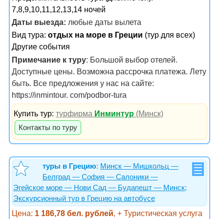
7,8,9,10,11,12,13,14 ночей
Даты выезда:
любые даты вылета
Вид тура:
отдых на море в Греции
(тур для всех)
Другие события
Примечание к туру
: Большой выбор отелей.
Доступные цены. Возможна рассрочка платежа. Лету
быть. Все предложения у нас на сайте:
https://inmintour. com/podbor-tura
Купить тур:
турфирма
Инминтур
(Минск)
Контакты по туру
туры в Грецию
:
Минск — Мишкольц —
Белград — София — Салоники —
Эгейское море — Нови Сад — Будапешт — Минск;
Экскурсионный тур в Грецию на автобусе
Цена:
1 186,78 бел. рублей
, + Туристическая услуга