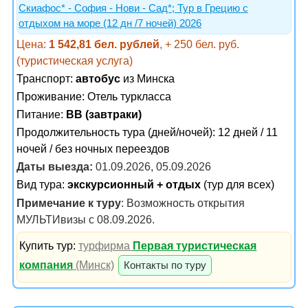
Скиафос* - София - Нови - Сад*; Тур в Грецию с
отдыхом на море (12 дн /7 ночей) 2026
Цена:
1 542,81 бел. рублей
, + 250 бел. руб.
(туристическая услуга)
Транспорт:
автобус
из Минска
Проживание:
Отель туркласса
Питание:
BB (завтраки)
Продолжительность тура (дней/ночей): 12 дней / 11
ночей / без ночных переездов
Даты выезда:
01.09.2026, 05.09.2026
Вид тура:
экскурсионный + отдых
(тур для всех)
Примечание к туру
: Возможность открытия
МУЛЬТИвизы с 08.09.2026.
Купить тур:
турфирма
Первая туристическая
компания
(Минск)
Контакты по туру