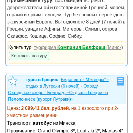
Примечание к туру
: Вас ожидает встреча с
доброжелательной и гостеприимной Грецией, морем,
горами и ярким солнцем. Тур без ночных переездов с
экскурсиями Европе. Вы отдохнете 8 дней (7 ночей) в
Греции, увидите Афины, Метеоры, Олимп, остров
Скиафос, Кошице, Софию, Сибиу.
Купить тур:
турфирма
Компания Белфреш
(Минск)
Контакты по туру
туры в Грецию
:
Будапешт - Метеоры* -
отдых в Лутраки (6 ночей) - Охрид/
Охридское озеро - Белград; ~Отдых в Греции на
Пелопоннесе (курорт Лутраки)~
Цена:
2 099,41 бел. рублей
, на 1 взрослого при 2-
хместном размещении
Транспорт:
автобус
из Минска
Проживание:
Grand Olympic 3*, Loutraki 2*, Mantas 4*,