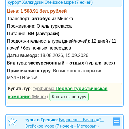
курорт Халкидики Эгейское море (7 ночей)
Цена:
1 508,91 бел. рублей
Транспорт:
автобус
из Минска
Проживание:
Отель туркласса
Питание:
BB (завтраки)
Продолжительность тура (дней/ночей): 12 дней / 11
ночей / без ночных переездов
Даты выезда:
18.08.2026, 15.09.2026
Вид тура:
экскурсионный + отдых
(тур для всех)
Примечание к туру
: Возможность открытия
МУЛЬТИвизы!
Купить тур:
турфирма
Первая туристическая
компания
(Минск)
Контакты по туру
туры в Грецию
:
Будапешт - Белград* -
Эгейское море (7 ночей) - Метеоры* -