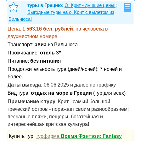
туры в Грецию
:
О. Крит - лучшие цены!;
Выгодные туры на о. Крит с вылетом из
Вильнюса!
Цена:
1 563,16 бел. рублей
, на человека в
двухместном номере
Транспорт:
авиа
из Вильнюса
Проживание:
отель 3*
Питание:
без питания
Продолжительность тура (дней/ночей): 7 ночей и
более
Даты выезда:
06.06.2025 и далее по графику
Вид тура:
отдых на море в Греции
(тур для всех)
Примечание к туру
: Крит - самый большой
греческий остров - поражает своим разнообразием:
песчаные пляжи, пещеры, богатейшая и
интереснейшая критская культура!
Купить тур:
турфирма
Время Фэнтэзи; Fantasy