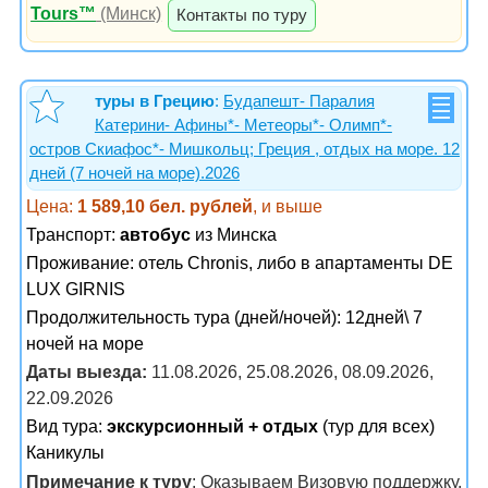
Tours™
(Минск)
Контакты по туру
туры в Грецию
:
Будапешт- Паралия
Катерини- Афины*- Метеоры*- Олимп*-
остров Скиафос*- Мишкольц; Греция , отдых на море. 12
дней (7 ночей на море).2026
Цена:
1 589,10 бел. рублей
, и выше
Транспорт:
автобус
из Минска
Проживание:
отель Chronis, либо в апартаменты DE
LUX GIRNIS
Продолжительность тура (дней/ночей): 12дней\ 7
ночей на море
Даты выезда:
11.08.2026, 25.08.2026, 08.09.2026,
22.09.2026
Вид тура:
экскурсионный + отдых
(тур для всех)
Каникулы
Примечание к туру
: Оказываем Визовую поддержку,