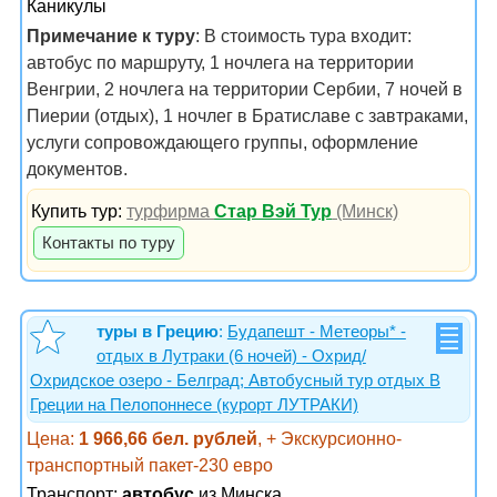
Каникулы
Примечание к туру
: В стоимость тура входит:
автобус по маршруту, 1 ночлега на территории
Венгрии, 2 ночлега на территории Сербии, 7 ночей в
Пиерии (отдых), 1 ночлег в Братиславе с завтраками,
услуги сопровождающего группы, оформление
документов.
Купить тур:
турфирма
Стар Вэй Тур
(Минск)
Контакты по туру
туры в Грецию
:
Будапешт - Метеоры* -
отдых в Лутраки (6 ночей) - Охрид/
Охридское озеро - Белград; Автобусный тур отдых В
Греции на Пелопоннесе (курорт ЛУТРАКИ)
Цена:
1 966,66 бел. рублей
, + Экскурсионно-
транспортный пакет-230 евро
Транспорт:
автобус
из Минска