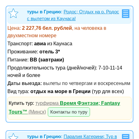
туры в Грецию
:
Родос; Отдых на о. Родос
с вылетом из Каунаса!
Цена:
2 227,76 бел. рублей
, на человека в
двухместном номере
Транспорт:
авиа
из Каунаса
Проживание:
отель 3*
Питание:
BB (завтраки)
Продолжительность тура (дней/ночей): 7-10-11-14
ночей и более
Даты выезда:
вылеты по четвергам и воскресеньям
Вид тура:
отдых на море в Греции
(тур для всех)
Купить тур:
турфирма
Время Фэнтэзи; Fantasy
Tours™
(Минск)
Контакты по туру
туры в Грецию
:
Паралия Катерини; Тур в