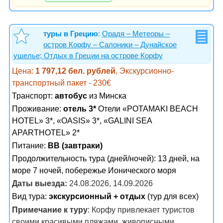
туры в Грецию
:
Орадя – Метеоры –
остров Корфу – Салоники – Дунайское
ущелье; Отдых в Греции на острове Корфу
Цена:
1 797,12 бел. рублей
, Экскурсионно-
транспортный пакет - 230€
Транспорт:
автобус
из Минска
Проживание:
отель 3*
Отели «POTAMAKI BEACH
HOTEL» 3*, «OASIS» 3*, «GALINI SEA
APARTHOTEL» 2*
Питание:
BB (завтраки)
Продолжительность тура (дней/ночей): 13 дней, на
море 7 ночей, побережье Ионического моря
Даты выезда:
24.08.2026, 14.09.2026
Вид тура:
экскурсионный + отдых
(тур для всех)
Примечание к туру
: Корфу привлекает туристов
своими красивыми пляжами, живописными