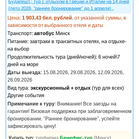
Будапешт.; Тур с отдыхом в Греции и Италии на 14 дней
(лето 2026, "раннее бронирование" до 1 апреля) .
Цена:
1 903,43 бел. рублей
, от указанной суммы, в
зависимости от выбранного отеля и даты
Транспорт:
автобус
Минск
Питание:
завтраки в транзитных отелях, на отдыхе-
на выбор
Продолжительность тура (дней/ночей): 6 ночей\7
дней на море
Даты выезда:
15.08.2026, 29.08.2026, 12.09.2026,
26.09.2026
Вид тура:
экскурсионный + отдых
(тур для всех)
Другие события
Примечание к туру
: Внимание! Все заезды на
гарантии! Визовая поддержка при заблаговременном
бронировании. "Раннее бронирование", успейте
зафиксировать цену!
Купить тур:
турфирма
Бенефис-тур
(Минск)