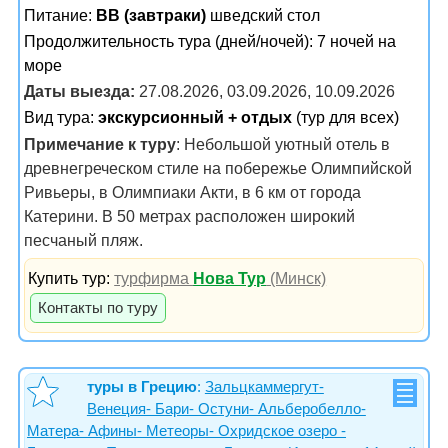
Питание:
BB (завтраки)
шведский стол
Продолжительность тура (дней/ночей): 7 ночей на
море
Даты выезда:
27.08.2026, 03.09.2026, 10.09.2026
Вид тура:
экскурсионный + отдых
(тур для всех)
Примечание к туру
: Небольшой уютный отель в
древнегреческом стиле на побережье Олимпийской
Ривьеры, в Олимпиаки Акти, в 6 км от города
Катерини. В 50 метрах расположен широкий
песчаный пляж.
Купить тур:
турфирма
Нова Тур
(Минск)
Контакты по туру
туры в Грецию
:
Зальцкаммергут-
Венеция- Бари- Остуни- Альберобелло-
Матера- Афины- Метеоры- Охридское озеро -