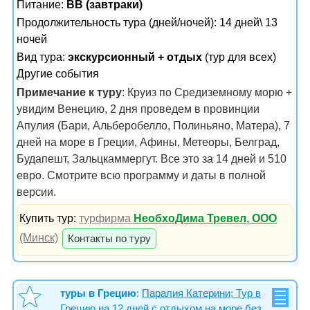
Питание:
BB (завтраки)
Продолжительность тура (дней/ночей): 14 дней\ 13
ночей
Вид тура:
экскурсионный + отдых
(тур для всех)
Другие события
Примечание к туру
: Круиз по Средиземному морю +
увидим Венецию, 2 дня проведем в провинции
Апулия (Бари, Альберобелло, Полиньяно, Матера), 7
дней на море в Греции, Афины, Метеоры, Белград,
Будапешт, Зальцкаммергут. Все это за 14 дней и 510
евро. Смотрите всю программу и даты в полной
версии.
Купить тур:
турфирма
НеобхоДима Тревел, ООО
(Минск)
Контакты по туру
туры в Грецию
:
Паралия Катерини; Тур в
Грецию на 12 дней с отдыхом на море без