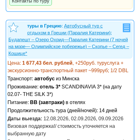
Контакты по туру
туры в Грецию
:
Автобусный тур с
отдыхом в Греции (Паралия Катерини);
Будапешт – Озеро Охрид—Паралия Катерини (7 ночей
на море— Олимпийское побережье) – Cкопье – Сегед –
Кошице*
Цена:
1 677,43 бел. рублей
, +250руб. туруслуга +
экскурсионно-транспортный пакет ~999руб; 1/2 DBL
Транспорт:
автобус
из Минска
Проживание:
отель 3*
SCANDINAVIA 3* (на дату
02.07- THE SILK 3*)
Питание:
BB (завтраки)
в отелях
Продолжительность тура (дней/ночей): 14 дней
Даты выезда:
12.08.2026, 02.09.2026, 09.09.2026
Визовая поддержка!/ стоимость уточняется на
выбранную дату