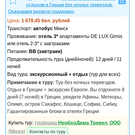
отдыхом в Греции без ночных переездов.
Оказываем визовую поддержку
Цена:
1 678,45 бел. рублей
Транспорт:
автобус
Минск
Проживание:
отель 3*
апартаменты DE LUX Girnis
или отель 2-3* с завтраками
Питание:
BB (завтраки)
Продолжительность тура (дней/ночей): 12 дней / 11
ночей
Вид тура:
экскурсионный + отдых
(тур для всех)
Примечание к туру
: Тур без ночных переездов.
Отдых в Греции + экскурсии Европе. Вы отдохнете 8
дней (7 ночей) в Греции, увидите Афины, Метеоры,
Олимп, остров Скиафос, Кошице, Софию, Сибиу.
Гарантированные блоки в отелях Греции
Купить тур:
турфирма
НеобхоДима Тревел, ООО
(Минск)
Контакты по туру