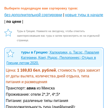
Выберите подходящую вам сортировку туров:
без дополнительной сортировки
|
новые туры в начале
|
по цене
|
Туры в Грецию. Нажмите на звездочку, чтобы отметить
заинтересовавшие вас туры и затем просмотреть их на отдельной
странице.
туры в Грецию
:
Халкидики, о. Тасос, Паралия
Катерини, Крит, Родос, Пелопоннес; Отдых в
Греции летом 2020.
Цена:
1 169,83 бел. рублей
, стоимость тура зависит
от даты вылета, количества дней отдыха, типа
питания и размещения
Транспорт:
авиа
из Минска
Проживание:
отели 2*,3*, 4*,5*
Питание:
различные типы питания
Продолжительность тура (дней/ночей):