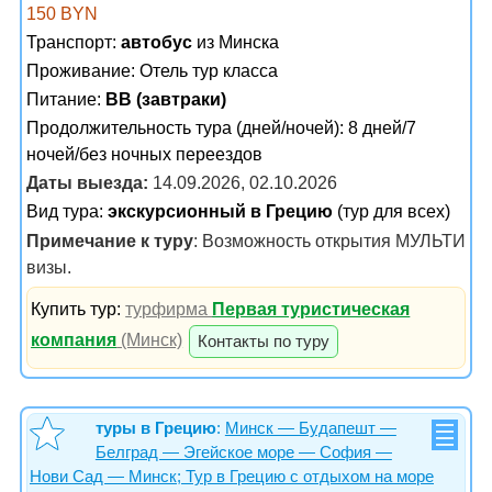
150 BYN
Транспорт:
автобус
из Минска
Проживание:
Отель тур класса
Питание:
BB (завтраки)
Продолжительность тура (дней/ночей): 8 дней/7
ночей/без ночных переездов
Даты выезда:
14.09.2026, 02.10.2026
Вид тура:
экскурсионный в Грецию
(тур для всех)
Примечание к туру
: Возможность открытия МУЛЬТИ
визы.
Купить тур:
турфирма
Первая туристическая
компания
(Минск)
Контакты по туру
туры в Грецию
:
Минск — Будапешт —
Белград — Эгейское море — София —
Нови Сад — Минск; Тур в Грецию с отдыхом на море