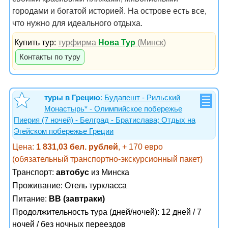
городами и богатой историей. На острове есть все,
что нужно для идеального отдыха.
Купить тур:
турфирма
Нова Тур
(Минск)
Контакты по туру
туры в Грецию
:
Будапешт - Рильский
Монастырь* - Олимпийское побережье
Пиерия (7 ночей) - Белград - Братислава; Отдых на
Эгейском побережье Греции
Цена:
1 831,03 бел. рублей
, + 170 евро
(обязательный транспортно-экскурсионный пакет)
Транспорт:
автобус
из Минска
Проживание:
Отель туркласса
Питание:
BB (завтраки)
Продолжительность тура (дней/ночей): 12 дней / 7
ночей / без ночных переездов