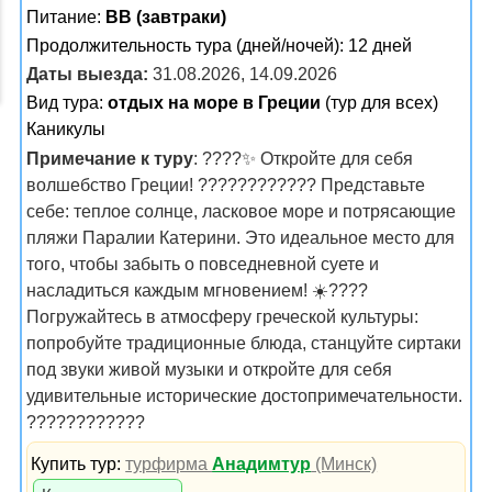
Питание:
BB (завтраки)
Продолжительность тура (дней/ночей): 12 дней
Даты выезда:
31.08.2026, 14.09.2026
Вид тура:
отдых на море в Греции
(тур для всех)
Каникулы
Примечание к туру
: ????✨ Откройте для себя
волшебство Греции! ???????????? Представьте
себе: теплое солнце, ласковое море и потрясающие
пляжи Паралии Катерини. Это идеальное место для
того, чтобы забыть о повседневной суете и
насладиться каждым мгновением! ☀️????️
Погружайтесь в атмосферу греческой культуры:
попробуйте традиционные блюда, станцуйте сиртаки
под звуки живой музыки и откройте для себя
удивительные исторические достопримечательности.
????????️????
Купить тур:
турфирма
Анадимтур
(Минск)