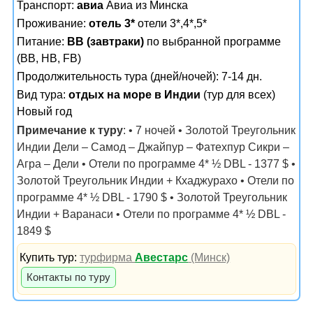
Транспорт:
авиа
Авиа из Минска
Проживание:
отель 3*
отели 3*,4*,5*
Питание:
BB (завтраки)
по выбранной программе
(ВВ, НВ, FB)
Продолжительность тура (дней/ночей): 7-14 дн.
Вид тура:
отдых на море в Индии
(тур для всех)
Новый год
Примечание к туру
: • 7 ночей • Золотой Треугольник
Индии Дели – Самод – Джайпур – Фатехпур Сикри –
Агра – Дели • Отели по программе 4* ½ DBL - 1377 $ •
Золотой Треугольник Индии + Кхаджурахо • Отели по
программе 4* ½ DBL - 1790 $ • Золотой Треугольник
Индии + Варанаси • Отели по программе 4* ½ DBL -
1849 $
Купить тур:
турфирма
Авестарс
(Минск)
Контакты по туру