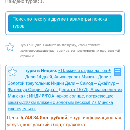
Найдено туров: 1.
Поиск по тексту и другие параметры поиска
туров
Туры в Индию. Нажмите на звездочку, чтобы отметить
заинтересовавшие вас туры и затем просмотреть их на отдельной
странице.
туры в Индию
:
• Пляжный отдых на Гоа +
Дели,14 дней, Авиаперелет Минск - Дели •
Золотой треугольник Индии Дели – Cамод – Джайпур –
Фатехпур Сикри – Агра – Дели. от 1577€, Авиаперелет из
Минска • ; ИНДИЯ/ГОА -яркое солнце, потрясающие
закаты,110 км пляжей с золотым песком! Из Минска
еженедельно.
Цена:
5 748,34 бел. рублей
, + тур.-информационная
услуга, консульский сбор, страховка