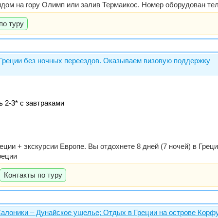
видом на гору Олимп или залив Термаикос. Номер оборудован т
по туру
 Греции без ночных переездов. Оказываем визовую поддержку
 2-3* с завтраками
реции + экскурсии Европе. Вы отдохнете 8 дней (7 ночей) в Гре
реции
Контакты по туру
алоники – Дунайское ущелье; Отдых в Греции на острове Корф