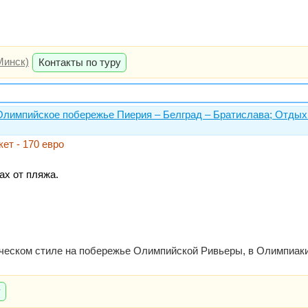
Минск)
Контакты по туру
Олимпийское побережье Пиерия – Белград – Братислава; Отдых 
ет - 170 евро
х от пляжа.
ческом стиле на побережье Олимпийской Ривьеры, в Олимпиаки А
у