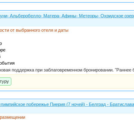
уни- Альберобелло- Матера- Афины- Метеоры- Охридское озеро 
мости от выбранного отеля и даты
р
оре
6
события
изовая поддержка при заблаговременном бронировании. "Раннее 
туру
 Олимпийское побережье Пиерия (7 ночей) - Белград - Бра
м размещении