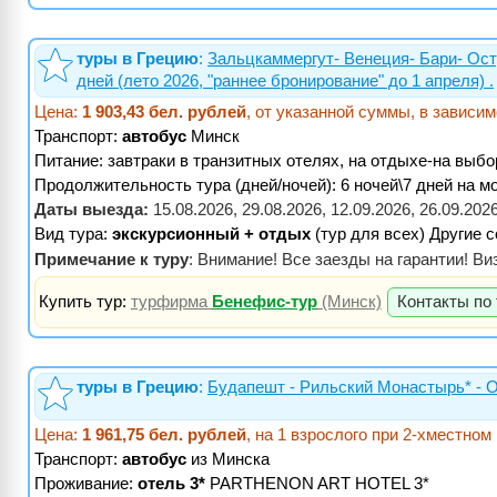
туры в Грецию
:
Зальцкаммергут- Венеция- Бари- Ост
дней (лето 2026, "раннее бронирование" до 1 апреля) .
Цена:
1 903,43 бел. рублей
, от указанной суммы, в зависи
Транспорт:
автобус
Минск
Питание:
завтраки в транзитных отелях, на отдыхе-на выбо
Продолжительность тура (дней/ночей): 6 ночей\7 дней на м
Даты выезда:
15.08.2026, 29.08.2026, 12.09.2026, 26.09.202
Вид тура:
экскурсионный + отдых
(тур для всех) Другие 
Примечание к туру
: Внимание! Все заезды на гарантии! В
Купить тур:
турфирма
Бенефис-тур
(Минск)
Контакты по 
туры в Грецию
:
Будапешт - Рильский Монастырь* -
Цена:
1 961,75 бел. рублей
, на 1 взрослого при 2-хместно
Транспорт:
автобус
из Минска
Проживание:
отель 3*
PARTHENON ART HOTEL 3*