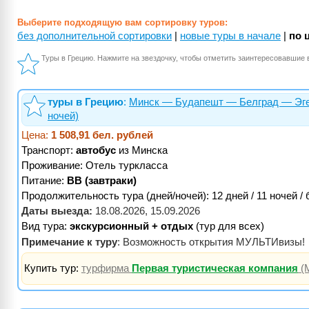
Выберите подходящую вам сортировку туров:
без дополнительной сортировки
|
новые туры в начале
|
по 
Туры в Грецию. Нажмите на звездочку, чтобы отметить заинтересовавшие 
туры в Грецию
:
Минск — Будапешт — Белград — Эгей
ночей)
Цена:
1 508,91 бел. рублей
Транспорт:
автобус
из Минска
Проживание:
Отель туркласса
Питание:
BB (завтраки)
Продолжительность тура (дней/ночей): 12 дней / 11 ночей /
Даты выезда:
18.08.2026, 15.09.2026
Вид тура:
экскурсионный + отдых
(тур для всех)
Примечание к туру
: Возможность открытия МУЛЬТИвизы!
Купить тур:
турфирма
Первая туристическая компания
(