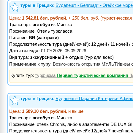
туры в Грецию
:
Будапешт - Белград* - Эгейское море 
Цена:
1 542,81 бел. рублей
, + 250 бел. руб. (туристическая
Транспорт:
автобус
из Минска
Проживание:
Отель туркласса
Питание:
BB (завтраки)
Продолжительность тура (дней/ночей): 12 дней / 11 ночей /
Даты выезда:
01.09.2026, 05.09.2026
Вид тура:
экскурсионный + отдых
(тур для всех)
Примечание к туру
: Возможность открытия МУЛЬТИвизы с 
Купить тур:
турфирма
Первая туристическая компания
(
туры в Грецию
:
Будапешт- Паралия Катерини- Афины*
Цена:
1 589,10 бел. рублей
, и выше
Транспорт:
автобус
из Минска
Проживание:
отель Chronis, либо в апартаменты DE LUX G
Продолжительность тура (дней/ночей): 12дней\ 7 ночей на 