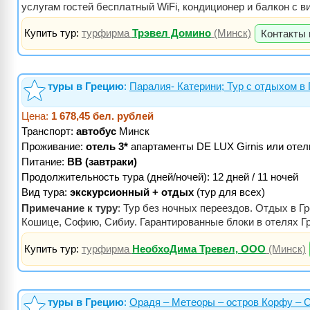
услугам гостей бесплатный WiFi, кондиционер и балкон с 
Купить тур:
турфирма
Трэвел Домино
(Минск)
Контакты 
туры в Грецию
:
Паралия- Катерини; Тур с отдыхом в
Цена:
1 678,45 бел. рублей
Транспорт:
автобус
Минск
Проживание:
отель 3*
апартаменты DE LUX Girnis или отель
Питание:
BB (завтраки)
Продолжительность тура (дней/ночей): 12 дней / 11 ночей
Вид тура:
экскурсионный + отдых
(тур для всех)
Примечание к туру
: Тур без ночных переездов. Отдых в Г
Кошице, Софию, Сибиу. Гарантированные блоки в отелях Г
Купить тур:
турфирма
НеобхоДима Тревел, ООО
(Минск)
туры в Грецию
:
Орадя – Метеоры – остров Корфу – С