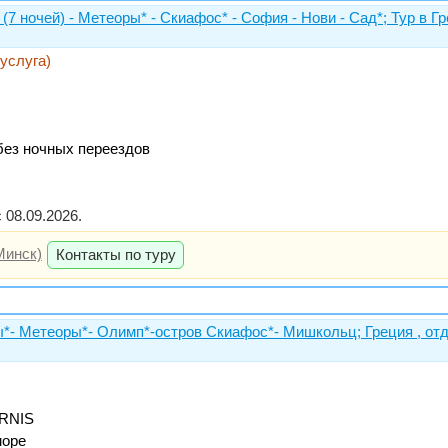
(7 ночей) - Метеоры* - Скиафос* - София - Нови - Сад*; Тур в Г
 услуга)
 без ночных переездов
08.09.2026.
Минск)
Контакты по туру
- Метеоры*- Олимп*-остров Скиафос*- Мишкольц; Греция , отдых
IRNIS
море