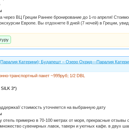
6
ы
 через ВЦ Греции Раннее бронирование до 1-го апреля! Стоимос
 экскурсии Европе. Вы отдохнете 8 дней (7 ночей) в Греции, у
туру
 (Паралия Катерини); Будапешт – Озеро Охрид—Паралия Катери
ионно-транспортный пакет ~999руб; 1/2 DBL
SILK 3*)
 поддержка!/ стоимость уточняется на выбранную дату
ы
оду отель примерно в 70-100 метрах от моря, прекрасные отзывы
ножество сувенирных лавок, таверн и уютных кафе. в двух шаг