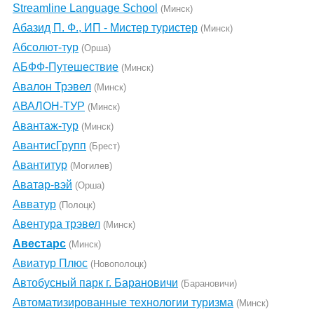
Streamline Language School
(Минск)
Абазид П. Ф., ИП - Мистер туристер
(Минск)
Абсолют-тур
(Орша)
АБФФ-Путешествие
(Минск)
Авалон Трэвел
(Минск)
АВАЛОН-ТУР
(Минск)
Авантаж-тур
(Минск)
АвантисГрупп
(Брест)
Авантитур
(Могилев)
Аватар-вэй
(Орша)
Авватур
(Полоцк)
Авентура трэвел
(Минск)
Авестарс
(Минск)
Авиатур Плюс
(Новополоцк)
Автобусный парк г. Барановичи
(Барановичи)
Автоматизированные технологии туризма
(Минск)