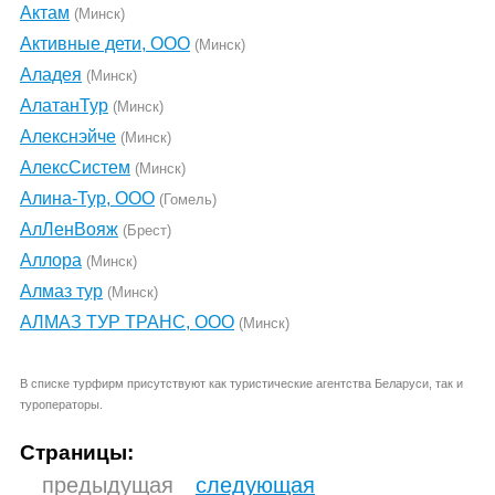
Актам
(Минск)
Активные дети, ООО
(Минск)
Аладея
(Минск)
АлатанТур
(Минск)
Алекснэйче
(Минск)
АлексСистем
(Минск)
Алина-Тур, ООО
(Гомель)
АлЛенВояж
(Брест)
Аллора
(Минск)
Алмаз тур
(Минск)
АЛМАЗ ТУР ТРАНС, ООО
(Минск)
В списке турфирм присутствуют как туристические агентства Беларуси, так и
туроператоры.
Страницы:
предыдущая
следующая