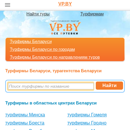
VP.BY
Найти туры
Турфирмам
Турфирмы Беларуси
Турфирмы Беларуси по городам
Турфирмы Беларуси по направлениям туров
Турфирмы Беларуси, турагентства Беларуси
Турфирмы в областных центрах Беларуси
турфирмы Минска
турфирмы Гомеля
турфирмы Бреста
турфирмы Гродно