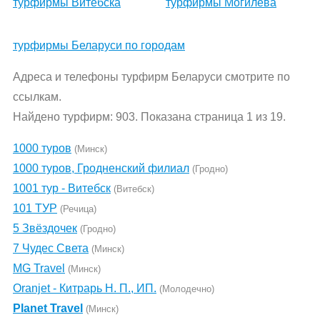
турфирмы Витебска
турфирмы Могилева
турфирмы Беларуси по городам
Адреса и телефоны турфирм Беларуси смотрите по
ссылкам.
Найдено турфирм: 903. Показана страница 1 из 19.
1000 туров
(Минск)
1000 туров, Гродненский филиал
(Гродно)
1001 тур - Витебск
(Витебск)
101 ТУР
(Речица)
5 Звёздочек
(Гродно)
7 Чудес Света
(Минск)
MG Travel
(Минск)
Oranjet - Китрарь Н. П., ИП.
(Молодечно)
Planet Travel
(Минск)