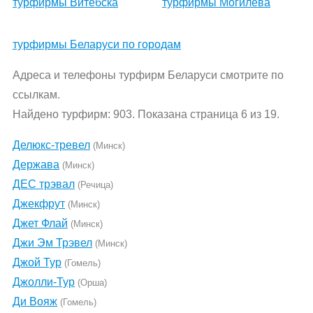
турфирмы Витебска
турфирмы Могилева
турфирмы Беларуси по городам
Адреса и телефоны турфирм Беларуси смотрите по
ссылкам.
Найдено турфирм: 903. Показана страница 6 из 19.
Делюкс-тревел
(Минск)
Держава
(Минск)
ДЕС трэвал
(Речица)
Джекфрут
(Минск)
Джет Флай
(Минск)
Джи Эм Трэвел
(Минск)
Джой Тур
(Гомель)
Джолли-Тур
(Орша)
Ди Вояж
(Гомель)