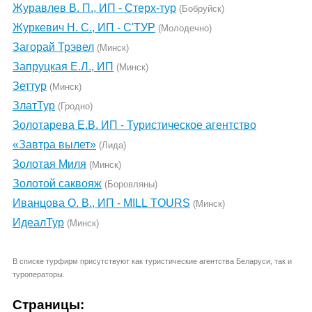
Журавлев В. П., ИП - Стерх-тур
(Бобруйск)
Журкевич Н. С., ИП - С'ТУР
(Молодечно)
Загорай Трэвел
(Минск)
Запруцкая Е.Л., ИП
(Минск)
Зеттур
(Минск)
ЗлатТур
(Гродно)
Золотарева Е.В. ИП - Туристическое агентство
«Завтра вылет»
(Лида)
Золотая Миля
(Минск)
Золотой саквояж
(Боровляны)
Иванцова О. В., ИП - MILL TOURS
(Минск)
ИдеалТур
(Минск)
В списке турфирм присутствуют как туристические агентства Беларуси, так и
туроператоры.
Страницы: