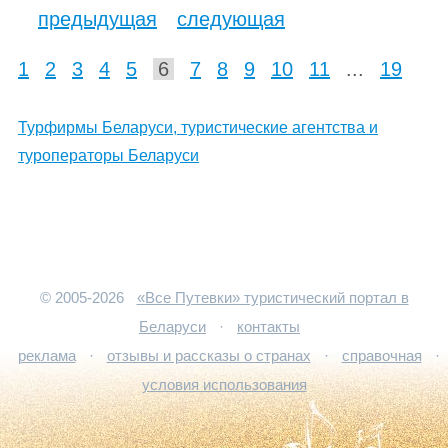
предыдущая
следующая
1
2
3
4
5
6
7
8
9
10
11
...
19
Турфирмы Беларуси, туристические агентства и
туроператоры Беларуси
© 2005-2026
«Все Путевки» туристический портал в
Беларуси
·
контакты
реклама
·
отзывы и рассказы о странах
·
справочная
·
условия использования