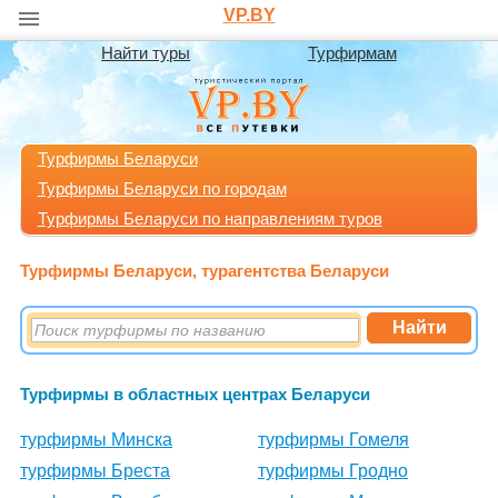
VP.BY
Найти туры
Турфирмам
Турфирмы Беларуси
Турфирмы Беларуси по городам
Турфирмы Беларуси по направлениям туров
Турфирмы Беларуси, турагентства Беларуси
Турфирмы в областных центрах Беларуси
турфирмы Минска
турфирмы Гомеля
турфирмы Бреста
турфирмы Гродно