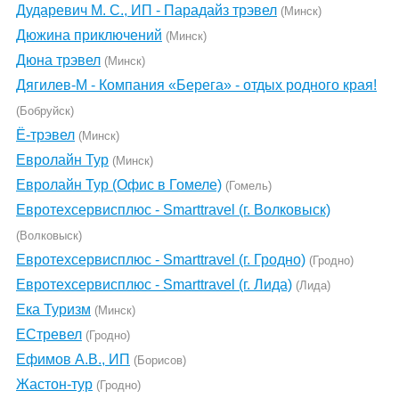
Дударевич М. С., ИП - Парадайз трэвел
(Минск)
Дюжина приключений
(Минск)
Дюна трэвел
(Минск)
Дягилев-М - Компания «Берега» - отдых родного края!
(Бобруйск)
Ё-трэвел
(Минск)
Евролайн Тур
(Минск)
Евролайн Тур (Офис в Гомеле)
(Гомель)
Евротехсервисплюс - Smarttravel (г. Волковыск)
(Волковыск)
Евротехсервисплюс - Smarttravel (г. Гродно)
(Гродно)
Евротехсервисплюс - Smarttravel (г. Лида)
(Лида)
Ека Туризм
(Минск)
ЕСтревел
(Гродно)
Ефимов А.В., ИП
(Борисов)
Жастон-тур
(Гродно)