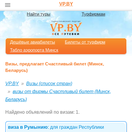
VP.BY
Найти туры
Турфирмам
Дешёвые авиабилеты
Билеты от турфирм
Табло аэропорта Минск
Визы, предлагает Счастливый билет (Минск,
Беларусь)
VP.BY
Визы (список стран)
визы от фирмы Счастливый билет (Минск,
Беларусь)
Найдено объявлений по визам: 1.
виза в Румынию
: для граждан Республики