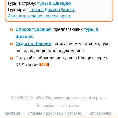
Туры в страну:
туры в Швецию
Турфирма:
Трэвел Домино (Минск)
Изменить условия поиска туров
Список турфирм
, предлагающих
туры в
Швецию
Отдых в Швеции
- описания мест отдыха, туры
по видам, информация для туриста
Получайте обновления туров в Швецию через
RSS-канал:
© 2005-2026
«Все Путевки» туристический портал в
Беларуси
·
контакты
реклама
·
отзывы и рассказы о странах
·
справочная
·