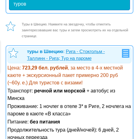
туров
Туры в Швецию. Нажмите на звездочку, чтобы отметить
заинтересовавшие вас туры и затем просмотреть их на отдельной
странице.
туры в Швецию
:
Рига - Стокгольм -
Таллинн - Рига; Тур на пароме
Цена:
723,29 бел. рублей
, за место в 4-х местной
каюте + экскурсионный пакет примерно 200 руб
(~60y. e.) Для туристов с визами!
Транспорт:
речной или морской
+ автобус из
Минска
Проживание:
1 ночлег в отеле 3* в Риге, 2 ночлега на
пароме в каюте «В класса»
Питание:
без питания
Продолжительность тура (дней/ночей): 6 дней, 2
ночных переезда