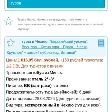
туров
Туры в Чехию. Нажмите на звездочку, чтобы отметить
заинтересовавшие вас туры и затем просмотреть их на отдельной
странице.
туры в Чехию
:
"Европейский уикенд";
Вроцлав – Кутна гора – Прага – Чески
Крумлов* – замок Глубока над Влтавой*
Цена:
1 016,05 бел. рублей
, +150 рублей туруслуга;
1/2 DBL Для туристов с визами
Транспорт:
автобус
из Минска
Проживание:
отель 2*
-3*
Питание:
BB (завтраки)
в отелях
Продолжительность тура (дней/ночей): 6 дней
Даты выезда:
28.08.2026 (Для туристов с визами)
Вид тура:
экскурсионный в Чехию
(тур для всех)
Примечание к туру
: Включено:1 ночлег во