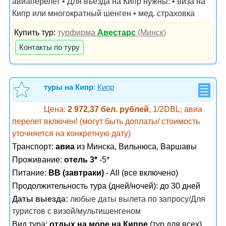
авиаперелет • Для въезда на Кипр нужны: • виза на
Кипр или многократный шенген • мед. страховка
Купить тур:
турфирма
Авестарс
(Минск)
Контакты по туру
туры на Кипр
:
Кипр
Цена:
2 972,37 бел. рублей
, 1/2DBL; авиа
перелет включен! (могут быть доплаты/ стоимость
уточняется на конкретную дату)
Транспорт:
авиа
из Минска, Вильнюса, Варшавы
Проживание:
отель 3*
-5*
Питание:
BB (завтраки)
- All (все включено)
Продолжительность тура (дней/ночей): до 30 дней
Даты выезда:
любые даты вылета по запросу/Для
туристов с визой/мультишенгеном
Вид тура:
отдых на море на Кипре
(тур для всех)