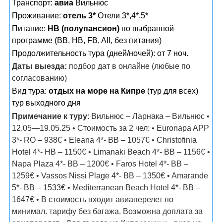
Транспорт:
авиа
Вильнюс
Проживание:
отель 3*
Отели 3*,4*,5*
Питание:
HB (полупансион)
по выбранной
программе (ВВ, НВ, FB, All, без питания)
Продолжительность тура (дней/ночей): от 7 ноч.
Даты выезда:
подбор дат в онлайне (любые по
согласованию)
Вид тура:
отдых на море на Кипре
(тур для всех)
тур выходного дня
Примечание к туру
: Вильнюс – Ларнака – Вильнюс •
12.05—19.05.25 • Стоимость за 2 чел: • Euronapa APP
3*- RO – 938€ • Eleana 4*- BB – 1057€ • Christofinia
Hotel 4*- HB – 1150€ • Limanaki Beach 4*- BB – 1156€ •
Napa Plaza 4*- BB – 1200€ • Faros Hotel 4*- BB –
1259€ • Vassos Nissi Plage 4*- BB – 1350€ • Amarande
5*- BB – 1533€ • Mediterranean Beach Hotel 4*- BB –
1647€ • В стоимость входит авиаперелет по
минимал. тарифу без багажа. Возможна доплата за