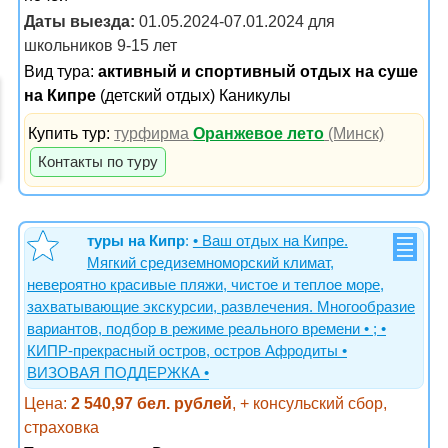
Даты выезда:
01.05.2024-07.01.2024 для
школьников 9-15 лет
Вид тура:
активный и спортивный отдых на суше
на Кипре
(детский отдых) Каникулы
Купить тур:
турфирма
Оранжевое лето
(Минск)
Контакты по туру
туры на Кипр
:
• Ваш отдых на Кипре.
Мягкий средиземноморский климат,
невероятно красивые пляжи, чистое и теплое море,
захватывающие экскурсии, развлечения. Многообразие
вариантов, подбор в режиме реального времени • ; •
КИПР-прекрасный остров, остров Афродиты •
ВИЗОВАЯ ПОДДЕРЖКА •
Цена:
2 540,97 бел. рублей
, + консульский сбор,
страховка