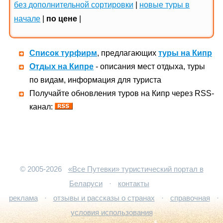
без дополнительной сортировки
|
новые туры в
начале
|
по цене
|
Список турфирм
, предлагающих
туры на Кипр
Отдых на Кипре
- описания мест отдыха, туры
по видам, информация для туриста
Получайте обновления туров на Кипр через RSS-
канал:
© 2005-2026
«Все Путевки» туристический портал в
Беларуси
·
контакты
реклама
·
отзывы и рассказы о странах
·
справочная
·
условия использования