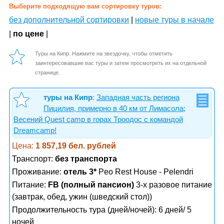
Выберите подходящую вам сортировку туров:
без дополнительной сортировки
|
новые туры в начале
|
по цене
|
Туры на Кипр. Нажмите на звездочку, чтобы отметить
заинтересовавшие вас туры и затем просмотреть их на отдельной
странице.
туры на Кипр
:
Западная часть региона
Пицилия, примерно в 40 км от Лимасола;
Весений Quest camp в горах Троодос с командой
Dreamcamp!
Цена:
1 857,19 бел. рублей
Транспорт:
без транспорта
Проживание:
отель 3*
Peo Rest House - Pelendri
Питание:
FB (полный пансион)
3-х разовое питание
(завтрак, обед, ужин (шведский стол))
Продолжительность тура (дней/ночей): 6 дней/ 5
ночей