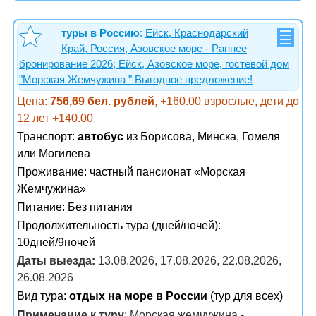
туры в Россию
:
Ейск, Краснодарский
Край, Россия, Азовское море - Раннее
бронирование 2026; Ейск, Азовское море, гостевой дом
"Морская Жемчужина " Выгодное предложение!
Цена:
756,69 бел. рублей
, +160.00 взрослые, дети до
12 лет +140.00
Транспорт:
автобус
из Борисова, Минска, Гомеля
или Могилева
Проживание:
частный пансионат «Морская
Жемчужина»
Питание:
Без питания
Продолжительность тура (дней/ночей):
10дней/9ночей
Даты выезда:
13.08.2026, 17.08.2026, 22.08.2026,
26.08.2026
Вид тура:
отдых на море в России
(тур для всех)
Примечание к туру
: Морская жемчужина -