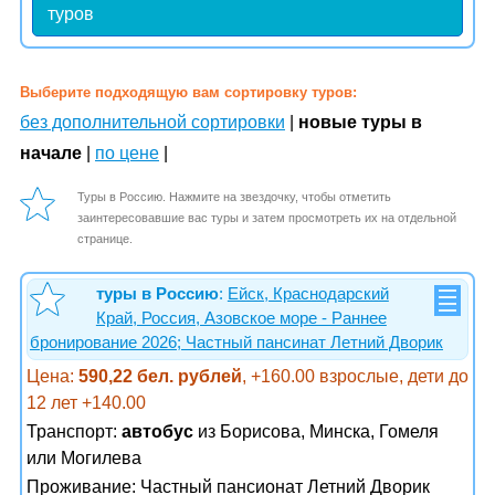
туров
Выберите подходящую вам сортировку туров:
без дополнительной сортировки
|
новые туры в
начале
|
по цене
|
Туры в Россию. Нажмите на звездочку, чтобы отметить
заинтересовавшие вас туры и затем просмотреть их на отдельной
странице.
туры в Россию
:
Ейск, Краснодарский
Край, Россия, Азовское море - Раннее
бронирование 2026; Частный пансинат Летний Дворик
Цена:
590,22 бел. рублей
, +160.00 взрослые, дети до
12 лет +140.00
Транспорт:
автобус
из Борисова, Минска, Гомеля
или Могилева
Проживание:
Частный пансионат Летний Дворик