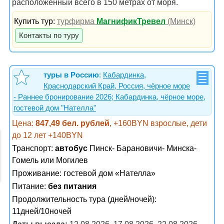
расположенный всего в 150 метрах от моря.
Купить тур:
турфирма
МагнификТревел
(Минск)
Контакты по туру
туры в Россию
:
Кабардинка,
Краснодарский Край, Россия, чёрное море
- Раннее бронирование 2026; Кабардинка, чёрное море,
гостевой дом "Нателла"
Цена:
847,49 бел. рублей
, +160BYN взрослые, дети
до 12 лет +140BYN
Транспорт:
автобус
Пинск- Барановичи- Минска-
Гомель или Могилев
Проживание:
гостевой дом «Нателла»
Питание:
без питания
Продолжительность тура (дней/ночей):
11дней/10ночей