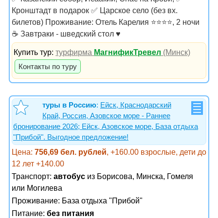
Кронштадт в подарок ✅ Царское село (без вх.
билетов) Проживание: Отель Карелия ⭐⭐⭐⭐, 2 ночи
☕ Завтраки - шведский стол ♥️
Купить тур:
турфирма
МагнификТревел
(Минск)
Контакты по туру
туры в Россию
:
Ейск, Краснодарский
Край, Россия, Азовское море - Раннее
бронирование 2026; Ейск, Азовское море, База отдыха
"Прибой". Выгодное предложение!
Цена:
756,69 бел. рублей
, +160.00 взрослые, дети до
12 лет +140.00
Транспорт:
автобус
из Борисова, Минска, Гомеля
или Могилева
Проживание:
База отдыха "Прибой"
Питание:
без питания