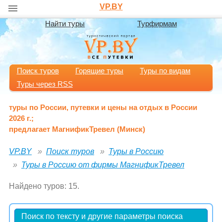
VP.BY
Найти туры
Турфирмам
Поиск туров
Горящие туры
Туры по видам
Туры через RSS
туры по России, путевки и цены на отдых в России
2026 г.;
предлагает МагнификТревел (Минск)
VP.BY
Поиск туров
Туры в Россию
Туры в Россию от фирмы МагнификТревел
Найдено туров: 15.
Поиск по тексту и другие параметры поиска