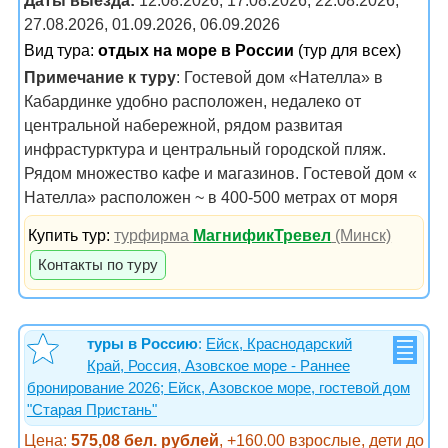
Даты выезда:
12.08.2026, 17.08.2026, 22.08.2026,
27.08.2026, 01.09.2026, 06.09.2026
Вид тура:
отдых на море в России
(тур для всех)
Примечание к туру
: Гостевой дом «Нателла» в
Кабардинке удобно расположен, недалеко от
центральной набережной, рядом развитая
инфрастурктура и центральный городской пляж.
Рядом множество кафе и магазинов. Гостевой дом «
Нателла» расположен ~ в 400-500 метрах от моря
Купить тур:
турфирма
МагнификТревел
(Минск)
Контакты по туру
туры в Россию
:
Ейск, Краснодарский
Край, Россия, Азовское море - Раннее
бронирование 2026; Ейск, Азовское море, гостевой дом
"Старая Пристань"
Цена:
575,08 бел. рублей
, +160.00 взрослые, дети до