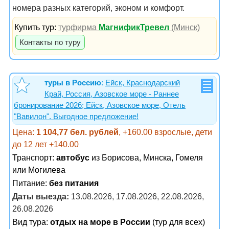
номера разных категорий, эконом и комфорт.
Купить тур:
турфирма
МагнификТревел
(Минск)
Контакты по туру
туры в Россию
:
Ейск, Краснодарский
Край, Россия, Азовское море - Раннее
бронирование 2026; Ейск, Азовское море, Отель
"Вавилон". Выгодное предложение!
Цена:
1 104,77 бел. рублей
, +160.00 взрослые, дети
до 12 лет +140.00
Транспорт:
автобус
из Борисова, Минска, Гомеля
или Могилева
Питание:
без питания
Даты выезда:
13.08.2026, 17.08.2026, 22.08.2026,
26.08.2026
Вид тура:
отдых на море в России
(тур для всех)