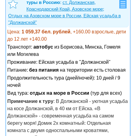
туры в Россию
:
ст. Должанская,
Краснодарский Край, Азовское море;
Отдых на Азовском море в России, Ейская усадьба в
"Должанской"
Цена:
1 059,37 бел. рублей
, +160.00 взрослые, дети
до 12 лет +140.00
Транспорт:
автобус
из Борисова, Минска, Гомеля
или Могилева
Проживание:
Ейская усадьба в "Должанской"
Питание:
без питания
на территории есть столовая
Продолжительность тура (дней/ночей): 10 дней / 9
ночей
Вид тура:
отдых на море в России
(тур для всех)
Примечание к туру
: В Должанской - уютная усадьба
на косе Должанской, в 40 км от Ейска. «В
Должанской» - современная усадьба на самом
берегу моря! Домик 2х комнатный: Отдельная
комната с двумя односпальными кроватями,