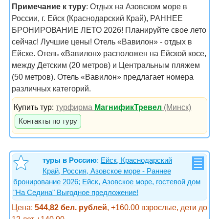
Примечание к туру
: Отдых на Азовском море в
России, г. Ейск (Краснодарский Край), РАННЕЕ
БРОНИРОВАНИЕ ЛЕТО 2026! Планируйте свое лето
сейчас! Лучшие цены! Отель «Вавилон» - отдых в
Ейске. Отель «Вавилон» расположен на Ейской косе,
между Детским (20 метров) и Центральным пляжем
(50 метров). Отель «Вавилон» предлагает номера
различных категорий.
Купить тур:
турфирма
МагнификТревел
(Минск)
Контакты по туру
туры в Россию
:
Ейск, Краснодарский
Край, Россия, Азовское море - Раннее
бронирование 2026; Ейск, Азовское море, гостевой дом
"На Седина" Выгодное предложение!
Цена:
544,82 бел. рублей
, +160.00 взрослые, дети до