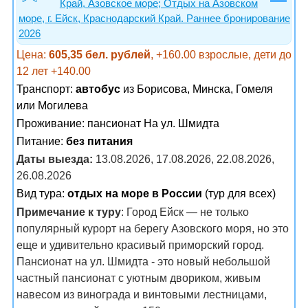
Край, Азовское море; Отдых на Азовском
море, г. Ейск, Краснодарский Край. Раннее бронирование
2026
Цена:
605,35 бел. рублей
, +160.00 взрослые, дети до
12 лет +140.00
Транспорт:
автобус
из Борисова, Минска, Гомеля
или Могилева
Проживание:
пансионат На ул. Шмидта
Питание:
без питания
Даты выезда:
13.08.2026, 17.08.2026, 22.08.2026,
26.08.2026
Вид тура:
отдых на море в России
(тур для всех)
Примечание к туру
: Город Ейск — не только
популярный курорт на берегу Азовского моря, но это
еще и удивительно красивый приморский город.
Пансионат на ул. Шмидта - это новый небольшой
частный пансионат с уютным двориком, живым
навесом из винограда и винтовыми лестницами,