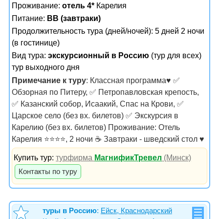
Проживание:
отель 4*
Карелия
Питание:
BB (завтраки)
Продолжительность тура (дней/ночей): 5 дней 2 ночи
(в гостинице)
Вид тура:
экскурсионный в Россию
(тур для всех)
тур выходного дня
Примечание к туру
: Классная программа♥️ ✅
Обзорная по Питеру, ✅ Петропавловская крепость,
✅ Казанский собор, Исаакий, Спас на Крови, ✅
Царское село (без вх. билетов) ✅ Экскурсия в
Карелию (без вх. билетов) Проживание: Отель
Карелия ⭐⭐⭐⭐, 2 ночи ☕ Завтраки - шведский стол ♥️
Купить тур:
турфирма
МагнификТревел
(Минск)
Контакты по туру
туры в Россию
:
Ейск, Краснодарский