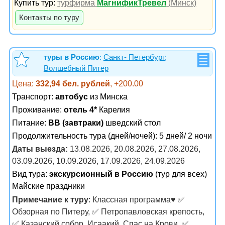
Купить тур:
турфирма
МагнификТревел
(Минск)
Контакты по туру
туры в Россию
:
Санкт- Петербург;
Волшебный Питер
Цена:
332,94 бел. рублей
, +200.00
Транспорт:
автобус
из Минска
Проживание:
отель 4*
Карелия
Питание:
BB (завтраки)
шведский стол
Продолжительность тура (дней/ночей): 5 дней/ 2 ночи
Даты выезда:
13.08.2026, 20.08.2026, 27.08.2026,
03.09.2026, 10.09.2026, 17.09.2026, 24.09.2026
Вид тура:
экскурсионный в Россию
(тур для всех)
Майские праздники
Примечание к туру
: Классная программа♥️ ✅
Обзорная по Питеру, ✅ Петропавловская крепость,
✅ Казанский собор, Исаакий, Спас на Крови, ✅