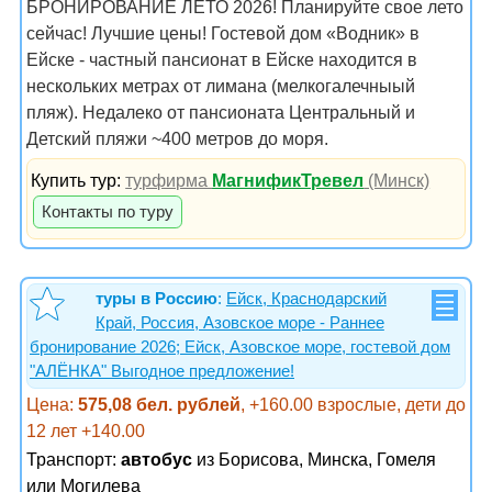
БРОНИРОВАНИЕ ЛЕТО 2026! Планируйте свое лето
сейчас! Лучшие цены! Гостевой дом «Водник» в
Ейске - частный пансионат в Ейске находится в
нескольких метрах от лимана (мелкогалечныый
пляж). Недалеко от пансионата Центральный и
Детский пляжи ~400 метров до моря.
Купить тур:
турфирма
МагнификТревел
(Минск)
Контакты по туру
туры в Россию
:
Ейск, Краснодарский
Край, Россия, Азовское море - Раннее
бронирование 2026; Ейск, Азовское море, гостевой дом
"АЛЁНКА" Выгодное предложение!
Цена:
575,08 бел. рублей
, +160.00 взрослые, дети до
12 лет +140.00
Транспорт:
автобус
из Борисова, Минска, Гомеля
или Могилева