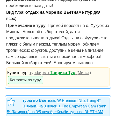
необходимые вам даты!
Вид тура:
отдых на море во Вьетнаме
(тур для
всех)
Примечание к туру
: Прямой перелет на о. Фукуок из
Минска! Большой выбор отелей, дат и
продолжительности отдыха! Отдых на о. Фукуок - это
пляжи с белым песком, теплым морем, обилием
тропических фруктов, доступные цены на питание,
самые красивые закаты и спокойная атмосфера!
Большой выбор отелей! Бронируем выгодно.
Купить тур:
турфирма
Таврика Тур
(Минск)
Контакты по туру
туры во Вьетнам
:
W Premium Nha Trang 4*
(Нячанг) на 9 ночей + The Empyrean Cam Ranh
5* (Камрань) на 3/5 ночей; ~Комби-туры во ВЬЕТНАМ