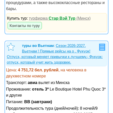
процедурами, а также высококлассные рестораны и
бары.
Купить тур:
турфирма
Стар Вэй Тур
(Минск)
Контакты по туру
туры во Вьетнам
:
Сезон 2026-2027.
Вьетнам ! Прямые рейсы на о . Фукуок!
Отпуск, который меняет привычки к лучшему.; Фукуок:
отпуск, который учит жить здоровее.
Цена:
4 751,72 бел. рублей
, на человека в
двухместном номере
Транспорт:
авиа
вылет из Минска
Проживание:
отель 3*
Le Boutique Hotel Phu Quoc 3*
и другие
Питание:
BB (завтраки)
Продолжительность тура (дней/ночей): 8 ночей/9