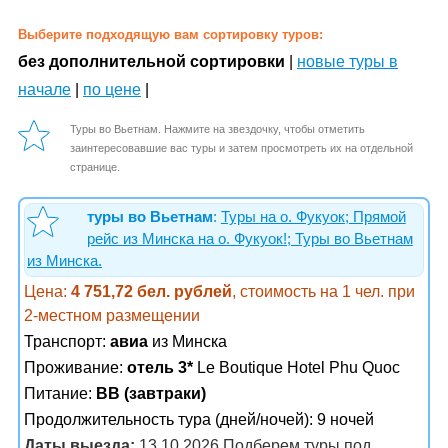
Выберите подходящую вам сортировку туров:
без дополнительной сортировки
|
новые туры в
начале
|
по цене
|
Туры во Вьетнам. Нажмите на звездочку, чтобы отметить
заинтересовавшие вас туры и затем просмотреть их на отдельной
странице.
туры во Вьетнам
:
Туры на о. Фукуок; Прямой
рейс из Минска на о. Фукуок!; Туры во Вьетнам
из Минска.
Цена:
4 751,72 бел. рублей
, стоимость на 1 чел. при
2-местном размещении
Транспорт:
авиа
из Минска
Проживание:
отель 3*
Le Boutique Hotel Phu Quoc
Питание:
BB (завтраки)
Продолжительность тура (дней/ночей): 9 ночей
Даты выезда:
13.10.2026 Подберем туры под