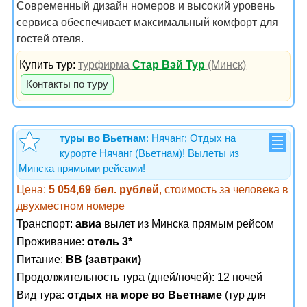
Современный дизайн номеров и высокий уровень
сервиса обеспечивает максимальный комфорт для
гостей отеля.
Купить тур:
турфирма
Стар Вэй Тур
(Минск)
Контакты по туру
туры во Вьетнам
:
Нячанг; Отдых на
курорте Нячанг (Вьетнам)! Вылеты из
Минска прямыми рейсами!
Цена:
5 054,69 бел. рублей
, стоимость за человека в
двухместном номере
Транспорт:
авиа
вылет из Минска прямым рейсом
Проживание:
отель 3*
Питание:
BB (завтраки)
Продолжительность тура (дней/ночей): 12 ночей
Вид тура:
отдых на море во Вьетнаме
(тур для