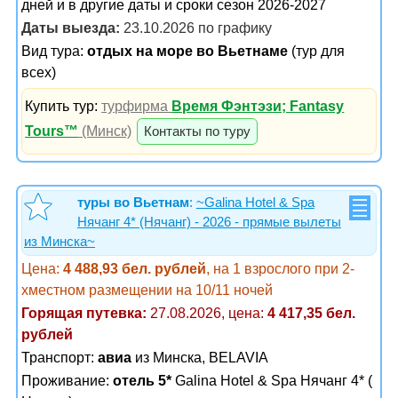
дней и в другие даты и сроки сезон 2026-2027
Даты выезда:
23.10.2026 по графику
Вид тура:
отдых на море во Вьетнаме
(тур для
всех)
Купить тур:
турфирма
Время Фэнтэзи; Fantasy
Tours™
(Минск)
Контакты по туру
туры во Вьетнам
:
~Galina Hotel & Spa
Нячанг 4* (Нячанг) - 2026 - прямые вылеты
из Минска~
Цена:
4 488,93 бел. рублей
, на 1 взрослого при 2-
хместном размещении на 10/11 ночей
Горящая путевка:
27.08.2026, цена:
4 417,35 бел.
рублей
Транспорт:
авиа
из Минска, BELAVIA
Проживание:
отель 5*
Galina Hotel & Spa Нячанг 4* (