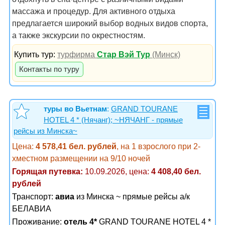
массажа и процедур. Для активного отдыха
предлагается широкий выбор водных видов спорта,
а также экскурсии по окрестностям.
Купить тур:
турфирма
Стар Вэй Тур
(Минск)
Контакты по туру
туры во Вьетнам
:
GRAND TOURANE
HOTEL 4 * (Нячанг); ~НЯЧАНГ - прямые
рейсы из Минска~
Цена:
4 578,41 бел. рублей
, на 1 взрослого при 2-
хместном размещении на 9/10 ночей
Горящая путевка:
10.09.2026, цена:
4 408,40 бел.
рублей
Транспорт:
авиа
из Минска ~ прямые рейсы а/к
БЕЛАВИА
Проживание:
отель 4*
GRAND TOURANE HOTEL 4 *