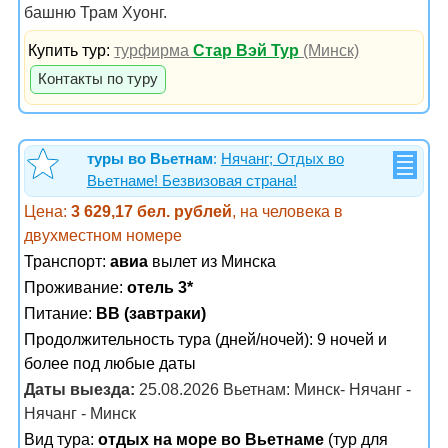
башню Трам Хуонг.
Купить тур:
турфирма
Стар Вэй Тур
(Минск)
Контакты по туру
туры во Вьетнам
:
Нячанг; Отдых во
Вьетнаме! Безвизовая страна!
Цена:
3 629,17 бел. рублей
, на человека в
двухместном номере
Транспорт:
авиа
вылет из Минска
Проживание:
отель 3*
Питание:
BB (завтраки)
Продолжительность тура (дней/ночей): 9 ночей и
более под любые даты
Даты выезда:
25.08.2026 Вьетнам: Минск- Нячанг -
Нячанг - Минск
Вид тура:
отдых на море во Вьетнаме
(тур для