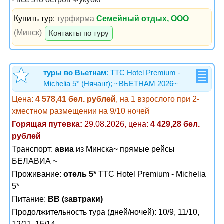
Купить тур:
турфирма
Семейный отдых, ООО
(Минск)
Контакты по туру
туры во Вьетнам
:
TTC Hotel Premium -
Michelia 5* (Нячанг); ~ВЬЕТНАМ 2026~
Цена:
4 578,41 бел. рублей
, на 1 взрослого при 2-
хместном размещении на 9/10 ночей
Горящая путевка:
29.08.2026, цена:
4 429,28 бел.
рублей
Транспорт:
авиа
из Минска~ прямые рейсы
БЕЛАВИА ~
Проживание:
отель 5*
TTC Hotel Premium - Michelia
5*
Питание:
BB (завтраки)
Продолжительность тура (дней/ночей): 10/9, 11/10,