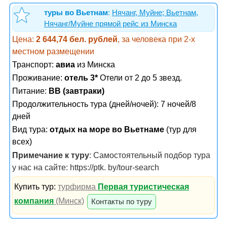
туры во Вьетнам
:
Нячанг, Муйне; Вьетнам,
Нячанг/Муйне прямой рейс из Минска
Цена:
2 644,74 бел. рублей
, за человека при 2-х
местном размещении
Транспорт:
авиа
из Минска
Проживание:
отель 3*
Отели от 2 до 5 звезд.
Питание:
BB (завтраки)
Продолжительность тура (дней/ночей): 7 ночей/8
дней
Вид тура:
отдых на море во Вьетнаме
(тур для
всех)
Примечание к туру
: Самостоятельный подбор тура
у нас на сайте: https://ptk. by/tour-search
Купить тур:
турфирма
Первая туристическая
компания
(Минск)
Контакты по туру