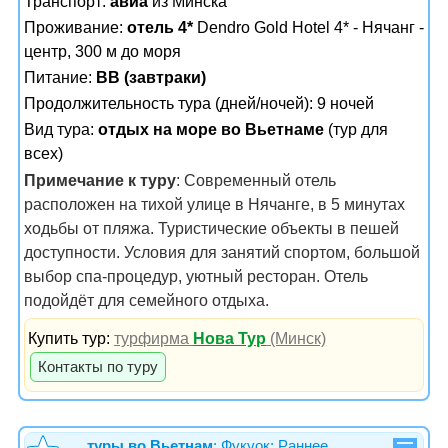
Транспорт:
авиа
из Минска
Проживание:
отель 4*
Dendro Gold Hotel 4* - Нячанг -
центр, 300 м до моря
Питание:
BB (завтраки)
Продолжительность тура (дней/ночей): 9 ночей
Вид тура:
отдых на море во Вьетнаме
(тур для
всех)
Примечание к туру
: Современный отель
расположен на тихой улице в Нячанге, в 5 минутах
ходьбы от пляжа. Туристические объекты в пешей
доступности. Условия для занятий спортом, большой
выбор спа-процедур, уютный ресторан. Отель
подойдёт для семейного отдыха.
Купить тур:
турфирма
Нова Тур
(Минск)
Контакты по туру
туры во Вьетнам
:
Фукуок; Раннее