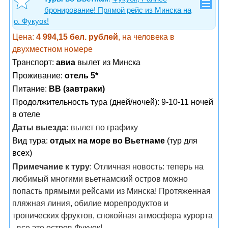
бронирование! Прямой рейс из Минска на
о. Фукуок!
Цена:
4 994,15 бел. рублей
, на человека в
двухместном номере
Транспорт:
авиа
вылет из Минска
Проживание:
отель 5*
Питание:
BB (завтраки)
Продолжительность тура (дней/ночей): 9-10-11 ночей
в отеле
Даты выезда:
вылет по графику
Вид тура:
отдых на море во Вьетнаме
(тур для
всех)
Примечание к туру
: Отличная новость: теперь на
любимый многими вьетнамский остров можно
попасть прямыми рейсами из Минска! Протяженная
пляжная линия, обилие морепродуктов и
тропических фруктов, спокойная атмосфера курорта
- все это остров Фукуок!