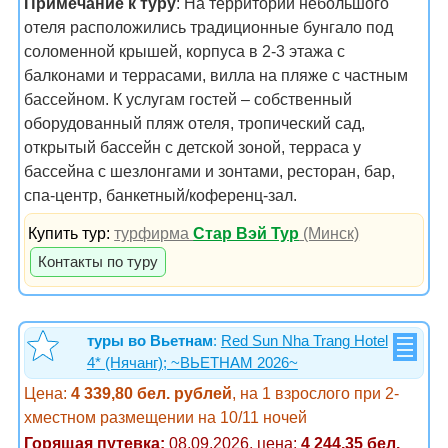
Примечание к туру
: На территории небольшого
отеля расположились традиционные бунгало под
соломенной крышей, корпуса в 2-3 этажа с
балконами и террасами, вилла на пляже с частным
бассейном. К услугам гостей – собственный
оборудованный пляж отеля, тропический сад,
открытый бассейн с детской зоной, терраса у
бассейна с шезлонгами и зонтами, ресторан, бар,
спа-центр, банкетный/коференц-зал.
Купить тур:
турфирма
Стар Вэй Тур
(Минск)
Контакты по туру
туры во Вьетнам
:
Red Sun Nha Trang Hotel
4* (Нячанг); ~ВЬЕТНАМ 2026~
Цена:
4 339,80 бел. рублей
, на 1 взрослого при 2-
хместном размещении на 10/11 ночей
Горящая путевка:
08.09.2026, цена:
4 244,35 бел.