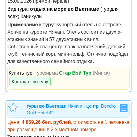
15.09.2026 прямой перелет!
Вид тура:
отдых на море во Вьетнаме
(тур для
всех) Каникулы
Примечание к туру
: Курортный отель на острове
Хонче на курорте Нячанг. Отель состоит из двух 5-
этажных знаний и 57 двухэтажных вилл.
Собственный спа-центр, парк развлечений, детский
клуб, теннисный корт, мини-гольф. Отлично подойдет
для качественного семейного отдыха.
Купить тур:
турфирма
Стар Вэй Тур
(Минск)
Контакты по туру
туры во Вьетнам
:
Нячанг - центр; Dendro
Gold Hotel 4*
Цена:
4 869,26 бел. рублей
, стоимость на 1 человека
при размещении в 2-х местном номере