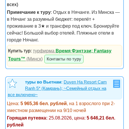
всех)
Примечание к туру
: Отдых в Нячанге. Из Минска —
в Нячанг за разумный бюджет: перелёт +
проживание в 3★ и трансфер под ключ. Бронируйте
сейчас! Большой выбор отелей. Пляжные отели в
городе Нячанг.
Купить тур:
турфирма
Время Фэнтэзи; Fantasy
Tours™
(Минск)
Контакты по туру
туры во Вьетнам
:
Duyen Ha Resort Cam
Ranh 5* (Камрань); ~Семейный отдых на
все включено~
Цена:
5 965,36 бел. рублей
, на 1 взрослого при 2-
хместном размещении на 9/10 ночей
Горящая путевка:
25.08.2026, цена:
5 646,21 бел.
рублей