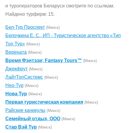
и туроператоров Беларуси смотрите по ссылкам.
Найдено турфирм: 15.
Бел-Тур Проспект
(Минск)
Белочкина Е. С., ИП - Туристическое агентство «Тип
Топ Тур»
(Минск)
Верената
(Минск)
Время Фэнтэзи; Fantasy Tours™
(Минск)
Джекфрут
(Минск)
ЛайтТопСистемс
(Минск)
Нео-Тур
(Минск)
Нова Тур
(Минск)
Первая туристическая компания
(Минск)
Райские каникулы
(Минск)
Семейный отдых, ООО
(Минск)
Стар Вэй Тур
(Минск)