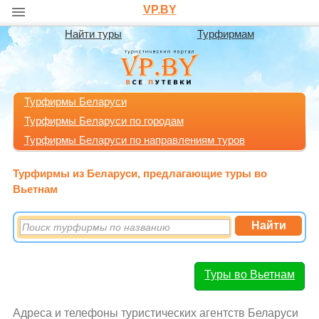
VP.BY
Найти туры
Турфирмам
Турфирмы Беларуси
Турфирмы Беларуси по городам
Турфирмы Беларуси по направлениям туров
Турфирмы из Беларуси, предлагающие туры во
Вьетнам
Туры во Вьетнам
Адреса и телефоны туристических агентств Беларуси