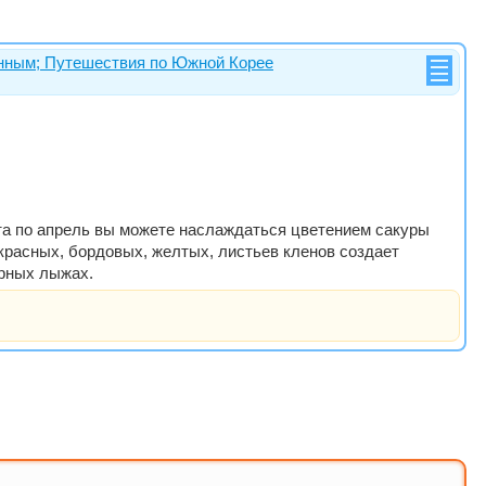
 Канным; Путешествия по Южной Корее
рта по апрель вы можете наслаждаться цветением сакуры
-красных, бордовых, желтых, листьев кленов создает
орных лыжах.