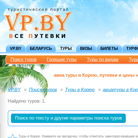
VP.BY
БЕЛАРУСЬ
ТУРЫ
ВИЗЫ
БИЛЕТЫ
ТУР
Поиск туров
Горящие туры
Туры по видам
Тур
авиа туры в Корею, путевки и цены н
VP.BY
Поиск туров
Туры в Корею
авиатуры в Ко
Найдено туров: 1.
Поиск по тексту и другие параметры поиска туров
Туры в Корею. Нажмите на звездочку, чтобы отметить заинтересовавшие в