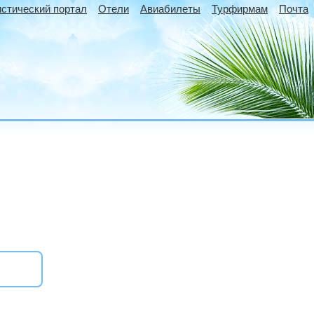
истический портал
Отели
Авиабилеты
Турфирмам
Почта