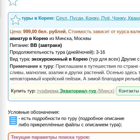
туры в Корею
:
Сеул, Пусан, Конжу, Пуё, Чонжу, Кван
Цена:
999,00 бел. рублей
, Стоимость зависит от курса валю
авиатур в Корею
из Минска, Москвы
Питание:
BB (завтраки)
Продолжительность тура (дней/ночей): 3-16
Вид тура:
экскурсионный в Корею
(тур для всех) Другие 
Примечание к туру
: Приглашаем в путешествия по стране
сливы, магнолии, азалии и других растений. Осенью здесь 
неповторимый корейский пейзаж. А зимой благодаря рельеф
Купить тур:
турфирма
Экваториал-тур
(Минск)
Контакты 
Условные обозначения:
- есть подробности по туру (подробное описание
либо прикреплённые файлы с описанием тура);
Текущие параметры поиска
туров
: