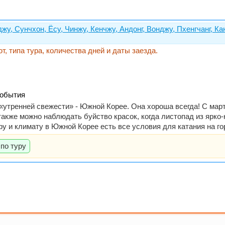
джу, Сунчхон, Ёсу, Чинжу, Кенчжу, Андонг, Вонджу, Пхенгчанг,
т, типа тура, количества дней и даты заезда.
события
 «утренней свежести» - Южной Корее. Она хороша всегда! С ма
также можно наблюдать буйство красок, когда листопад из ярко
у и климату в Южной Корее есть все условия для катания на г
по туру