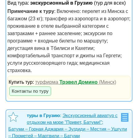
Вид тура:
экскурсионный в Грузию
(тур для всех)
Примечание к туру
: Включено: перелет из Минска с
багажом (23 кг); трансфер из аэропорта и в аэропорт;
проживание в отеле выбранной категории с
завтраками + раннее заселение; экскурсии по
программе + входные билеты по маршруту;
дегустация вина в Тбилиси и Кахетии;
комфортабельный транспорт и джипы на Гергети;
услуги русскоговорящего гида; медицинская
страховка.
Купить тур:
турфирма
Трэвел Домино
(Минск)
Контакты по туру
туры в Грузию
:
Экскурсионный авиатур с
отдыхом на море "Привет, Батуми!";
Батуми – Горная Аджария – Зугдиди – Местия – Ушгули
– Прометей – Мартвили – Батуми