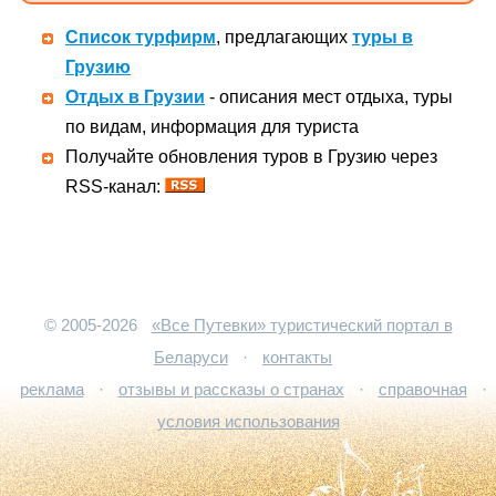
Список турфирм
, предлагающих
туры в
Грузию
Отдых в Грузии
- описания мест отдыха, туры
по видам, информация для туриста
Получайте обновления туров в Грузию через
RSS-канал:
© 2005-2026
«Все Путевки» туристический портал в
Беларуси
·
контакты
реклама
·
отзывы и рассказы о странах
·
справочная
·
условия использования