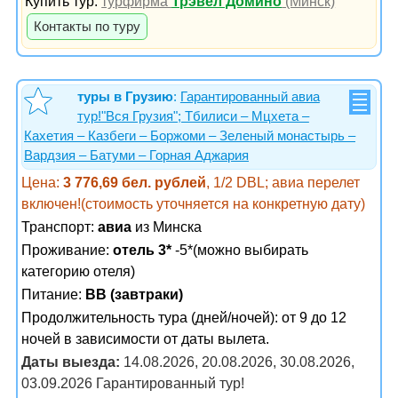
Купить тур:
турфирма
Трэвел Домино
(Минск)
Контакты по туру
туры в Грузию
:
Гарантированный авиа
тур!"Вся Грузия"; Тбилиси – Мцхета –
Кахетия – Казбеги – Боржоми – Зеленый монастырь –
Вардзия – Батуми – Горная Аджария
Цена:
3 776,69 бел. рублей
, 1/2 DBL; авиа перелет
включен!(стоимость уточняется на конкретную дату)
Транспорт:
авиа
из Минска
Проживание:
отель 3*
-5*(можно выбирать
категорию отеля)
Питание:
BB (завтраки)
Продолжительность тура (дней/ночей): от 9 до 12
ночей в зависимости от даты вылета.
Даты выезда:
14.08.2026, 20.08.2026, 30.08.2026,
03.09.2026 Гарантированный тур!