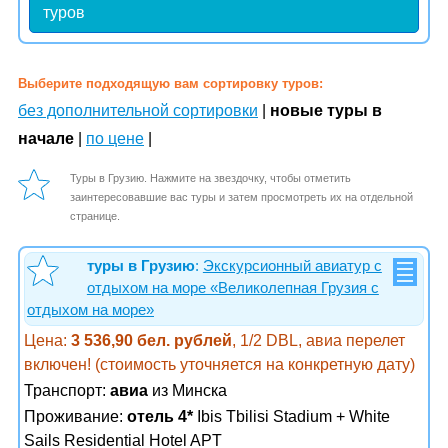
туров
Выберите подходящую вам сортировку туров:
без дополнительной сортировки
|
новые туры в
начале
|
по цене
|
Туры в Грузию. Нажмите на звездочку, чтобы отметить
заинтересовавшие вас туры и затем просмотреть их на отдельной
странице.
туры в Грузию
:
Экскурсионный авиатур с
отдыхом на море «Великолепная Грузия с
отдыхом на море»
Цена:
3 536,90 бел. рублей
, 1/2 DBL, авиа перелет
включен! (стоимость уточняется на конкретную дату)
Транспорт:
авиа
из Минска
Проживание:
отель 4*
Ibis Tbilisi Stadium + White
Sails Residential Hotel APT