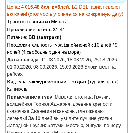
Цена:
4 016,48 бел. рублей
, 1/2 DBL, авиа перелет
включен! (стоимость уточняется на конкретную дату)
Транспорт:
авиа
из Минска
Проживание:
отель 3*
-4*
Питание:
BB (завтраки)
Продолжительность тура (дней/ночей): 10 дней / 9
ночей (4 свободных дня на море)
Даты выезда:
11.08.2026, 18.08.2026, 25.08.2026,
01.09.2026, 08.09.2026, 15.09.2026 Блоки мест на
рейсах
Вид тура:
экскурсионный + отдых
(тур для всех)
Каникулы
Примечание к туру
: Морская столица Грузии,
волшебная Горная Аджария, древние крепости,
сказочная Сванетия и каньоны, где оживают
легенды! За 10 дней вы увидите лучшие уголки
Западной Грузии: Батуми, Местию, Ушгули, пещеру
Прометея и каньоны Мартвили