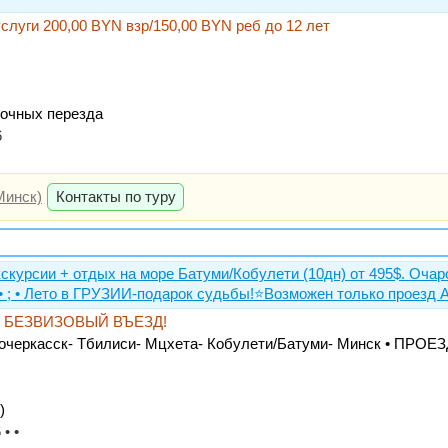
услуги 200,00 BYN взр/150,00 BYN реб до 12 лет
ночных перезда
6
Минск)
Контакты по туру
рсии + отдых на море Батуми/Кобулети (10дн) от 495$. Очар
н: • ; • Лето в ГРУЗИИ-подарок судьбы!⭐Возможен только прое
га. БЕЗВИЗОВЫЙ ВЪЕЗД!
вочеркасск- Тбилиси- Мцхета- Кобулети/Батуми- Минск • ПР
)
• •