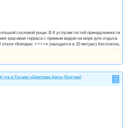
 большой сосновой рощи. В К услугам гостей принадлежности
таже красивая терраса с прямым видом на море для отдыха
ля «Кипарис ⭐️⭐️⭐️⭐️» (находится в 20 метрах) бесплатно.
й тур в Грузию «Дорогами Арго» (Батуми)