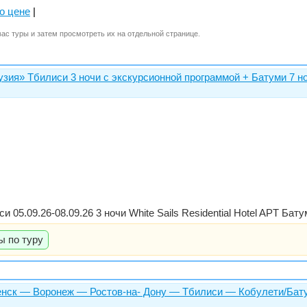
о цене
|
вас туры и затем просмотреть их на отдельной странице.
узия» Тбилиси 3 ночи с экскурсионной программой + Батуми 7 н
иси 05.09.26-08.09.26 3 ночи White Sails Residential Hotel APT Ба
ы по туру
нск — Воронеж — Ростов-на- Дону — Тбилиси — Кобулети/Батум