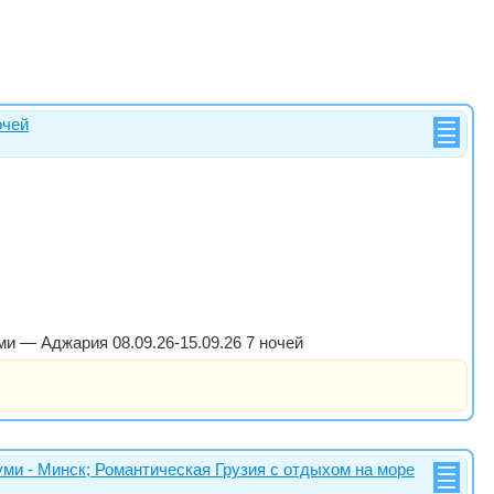
очей
туми — Аджария 08.09.26-15.09.26 7 ночей
и - Минск; Романтическая Грузия с отдыхом на море