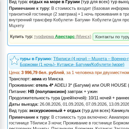
Вид тура:
отдых на море в Грузии
(тур для всех) тур выхо
Примечание к туру
: В стоимость входит (базовая информа
транзитной гостинице (2 завтрака) • 1 ночь проживания в т
внутренний трансфер Кобулети- Батуми- Кобулети (для про
Мцхету
Купить тур:
турфирма
Авестарс
(Минск)
Контакты по тур
туры в Грузию
:
Тбилиси (4 ночи) – Мцхета – Военно-
Боржоми (1 ночь)- Кутаиси- Батуми/Кобулети (море)
Цена:
3 996,79 бел. рублей
, за 1 человека при двухместно
Транспорт:
авиа
из Минска
Проживание:
отель 4*
ADELI 3* (Батуми) или OUR HOUSE 
Питание:
HB (полупансион)
завтрак + ужин
Продолжительность тура (дней/ночей): 10/11 ночей + ранн
Даты выезда:
26.08.2026, 01.09.2026, 07.09.2026, 13.09.2026
Вид тура:
экскурсионный + отдых
(тур для всех) Каникул
Примечание к туру
: В стоимость тура включено: Авиапер
гостинице Тбилиси 3 ночи; Проживание в гостинице Боржоми 
ресторанах Мцхеты, Пасанаури, Боржоми, Кутаиси; Застоль