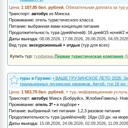
Цена:
1 107,85 бел. рублей
, Обязательная доплата за тур 
Транспорт:
автобус
из Минска
Проживание:
отель туристического класса
Питание:
выбранная вами концепция питания
Продолжительность тура (дней/ночей): 16 дней/15 ночей/2 
Даты выезда:
08.08.2026, 17.08.2026, 26.08.2026, 04.09.202
Вид тура:
экскурсионный + отдых
(тур для всех)
Купить тур:
турфирма
Первая туристическая компания
(
туры в Грузию
:
• ВАШЕ ГРУЗИНСКОЕ ЛЕТО 2026: Экску
традиционных грузинских двориков. Автоб. тур 16 д
Цена:
1 563,70 бел. рублей
, + тур.-информационная услу
Транспорт:
автобус
Минск (Бобруйск, ЖлобинГомель)- Но
Проживание:
отель 3*
• в подборе •
Питание:
выбранный тип питания- 1,2,3 разовое питание
Продолжительность тура (дней/ночей): 16дн (10 дн. на море
Даты выезда:
15.08.2026, 24.08.2026, 02.09.2026, 11.09.2026 