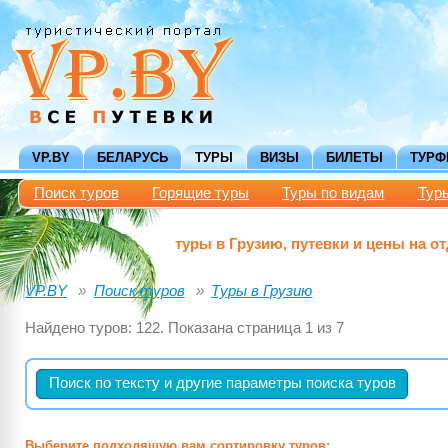
VP.BY
БЕЛАРУСЬ
ТУРЫ
ВИЗЫ
БИЛЕТЫ
ТУР
Поиск туров
Горящие туры
Туры по видам
Тур
туры в Грузию, путевки и цены на от
VP.BY
Поиск туров
Туры в Грузию
Найдено туров: 122. Показана страница 1 из 7
Поиск по тексту и другие параметры поиска туров
Выберите подходящую вам сортировку туров: