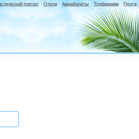
истический портал
Отели
Авиабилеты
Турфирмам
Почта