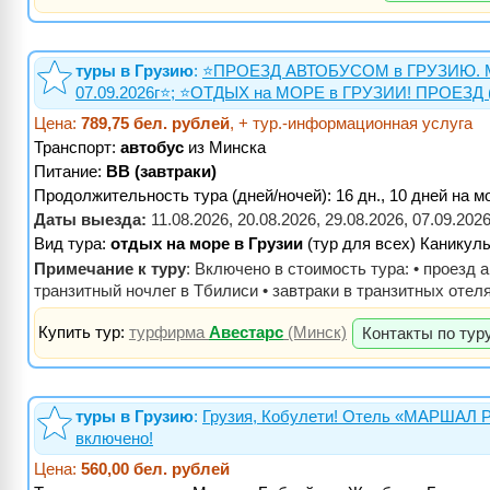
туры в Грузию
:
⭐️ПРОЕЗД АВТОБУСОМ в ГРУЗИЮ. Миниму
07.09.2026г⭐️; ⭐️ОТДЫХ на МОРЕ в ГРУЗИИ! ПРОЕЗД (а
Цена:
789,75 бел. рублей
, + тур.-информационная услуга
Транспорт:
автобус
из Минска
Питание:
BB (завтраки)
Продолжительность тура (дней/ночей): 16 дн., 10 дней на м
Даты выезда:
11.08.2026, 20.08.2026, 29.08.2026, 07.09.202
Вид тура:
отдых на море в Грузии
(тур для всех) Каникул
Примечание к туру
: Включено в стоимость тура: • проезд 
транзитный ночлег в Тбилиси • завтраки в транзитных отеля
Купить тур:
турфирма
Авестарс
(Минск)
Контакты по тур
туры в Грузию
:
Грузия, Кобулети! Отель «МАРШАЛ РЕ
включено!
Цена:
560,00 бел. рублей