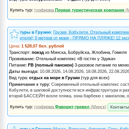
Купить тур:
турфирма
Первая туристическая компания
(
туры в Грузию
:
Грузия, Кобулети. Отельный комплек
отеля!; 0 метров от моря - ПРЯМО НА ПЛЯЖЕ! 12 экс
Цена:
1 528,07 бел. рублей
Транспорт:
поезд
из Минска, Бобруйска, Жлобина, Гомеля
Проживание:
Отельный комплекс «В гостях у Эдика»
Питание:
FB (полный пансион)
3-разовое питание по меню
Даты выезда:
10.08.2026, 14.08.2026, 18.08.2026, 22.08.2026
Вид тура:
отдых на море в Грузии
(тур для всех)
Примечание к туру
: Современный отельный комплекс состо
Кобулети, в шаговой доступности вся инфраструктура и ра
второй БАССЕЙН возле пляжа, зона барбекю с мангалом, ог
Купить тур:
турфирма
Фаворит-тревел
(Минск)
Контакты