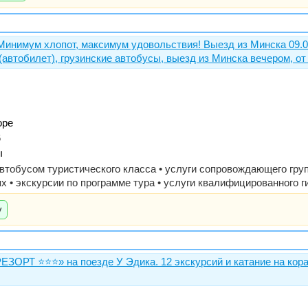
м хлопот, максимум удовольствия! Выезд из Минска 09.06, 18.06,
втобилет), грузинские автобусы, выезд из Минска вечером, от 
оре
6
ы
автобусом туристического класса • услуги сопровождающего груп
х • экскурсии по программе тура • услуги квалифицированного г
у
ЗОРТ ⭐️⭐️⭐️» на поезде У Эдика. 12 экскурсий и катание на 