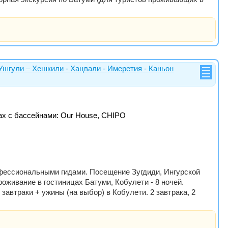
 Ушгули – Хешкили - Хацвали - Имеретия - Каньон
цах с бассейнами: Our House, CHIPO
офессиональными гидами. Посещение Зугдиди, Ингурской
оживание в гостиницах Батуми, Кобулети - 8 ночей.
 завтраки + ужины (на выбор) в Кобулети. 2 завтрака, 2