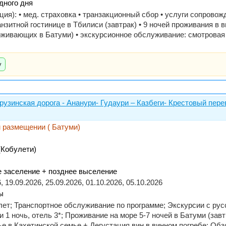
дного дня
ция): • мед. страховка • транзакционный сбор • услуги сопровож
ранзитной гостинице в Тбилиси (завтрак) • 9 ночей проживания 
живающих в Батуми) • экскурсионное обслуживание: смотровая 
у
грузинская дорога - Ананури- Гудаури – Казбеги- Крестовый пер
м размещении ( Батуми)
(Кобулети)
ее заселение + позднее выселение
, 19.09.2026, 25.09.2026, 01.10.2026, 05.10.2026
ы
елет; Транспортное обслуживание по программе; Экскурсии с р
1 ночь, отель 3*; Проживание на море 5-7 ночей в Батуми (завт
е в Кахетинской семье + Дегустация вин в винном погребе; Об