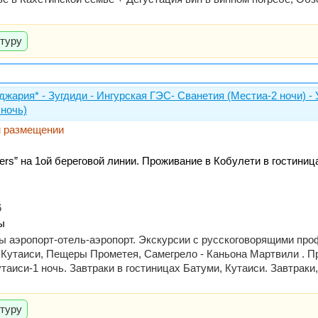
 туру
джария* - Зугдиди - Ингурская ГЭС- Сванетия (Местиа-2 ночи) -
 ночь)
м размещении
ers” на 1ой береговой линии. Проживание в Кобулети в гостини
6
ы
ры аэропорт-отель-аэропорт. Экскурсии с русскоговорящими пр
 Кутаиси, Пещеры Прометея, Самегрело - Каньона Мартвили . Пр
таиси-1 ночь. Завтраки в гостиницах Батуми, Кутаиси. Завтраки,
 туру