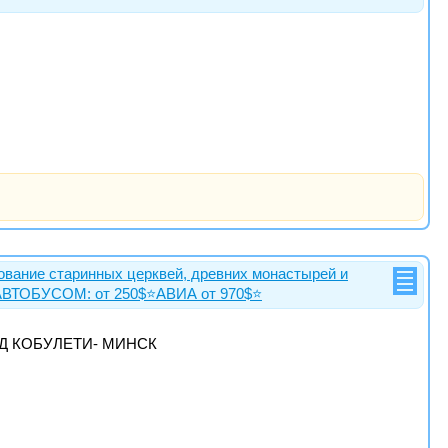
ование старинных церквей, древних монастырей и
зд АВТОБУСОМ: от 250$⭐АВИА от 970$⭐
ОЕЗД КОБУЛЕТИ- МИНСК