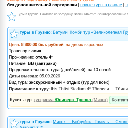
без дополнительной сортировки
|
новые туры в начале
|
п
Туры в Грузию. Нажмите на звездочку, чтобы отметить заинтересовавшие 
туры в Грузию
:
Батуми; Комби тур «Великолепная Гр
Цена:
8 800,00 бел. рублей
, на двоих взрослых
Транспорт:
авиа
Проживание:
отель 4*
Питание:
BB (завтраки)
Продолжительность тура (дней/ночей): на 10 ночей
Даты выезда:
05.09.2026
Вид тура:
экскурсионный + отдых
(тур для всех)
Примечание к туру
: Ibis Tbilisi Stadium 4* Тбилиси — Тбил
Купить тур:
турфирма
Юниверс- Трэвэл
(Минск)
Контакт
туры в Грузию
:
Минск — Бобруйск - Гомель — Смоле
(маршрут 2)