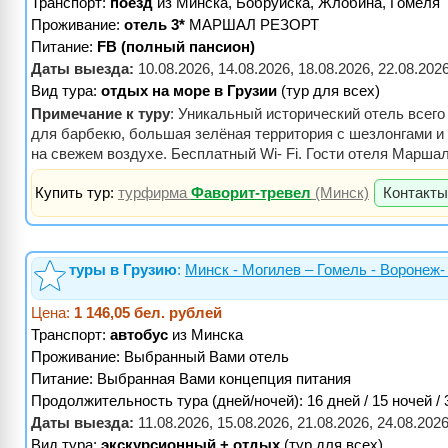
Транспорт:
поезд
из Минска, Бобруйска, Жлобина, Гомеля
Проживание:
отель 3*
МАРШАЛ РЕЗОРТ
Питание:
FB (полный пансион)
Даты выезда:
10.08.2026, 14.08.2026, 18.08.2026, 22.08.2026
Вид тура:
отдых на море в Грузии
(тур для всех)
Примечание к туру
: Уникальный исторический отель всего
для барбекю, большая зелёная территория с шезлонгами и
на свежем воздухе. Бесплатный Wi- Fi. Гости отеля Марша
Купить тур:
турфирма
Фаворит-тревел
(Минск)
Контакты
туры в Грузию
:
Минск - Могилев – Гомель - Воронеж-
Цена:
1 146,05 бел. рублей
Транспорт:
автобус
из Минска
Проживание:
Выбранный Вами отель
Питание:
Выбранная Вами концепция питания
Продолжительность тура (дней/ночей): 16 дней / 15 ночей /
Даты выезда:
11.08.2026, 15.08.2026, 21.08.2026, 24.08.2026
Вид тура:
экскурсионный + отдых
(тур для всех)