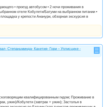
дающего • проезд автобусом • 2 ночи проживания в
в выбранном отеле Кобулети/Батуми на выбранном питании •
площадка у крепости Ананури, обзорная экскурсия в
евал- Степанцминда- Кахетия- Гори – Уплисцихе -
усскоговорящим квалифицированным гидом; Проживание в
рак, ужин)/Кобулети (завтрак + ужин); Застолья в
зорная экскурсия по Батуми (для туристов проживающих в