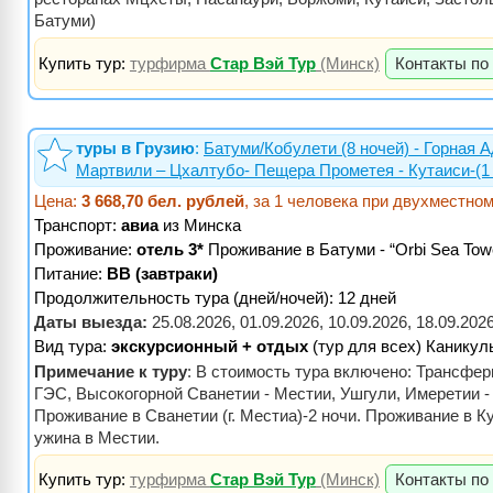
Батуми)
Купить тур:
турфирма
Стар Вэй Тур
(Минск)
Контакты по
туры в Грузию
:
Батуми/Кобулети (8 ночей) - Горная А
Мартвили – Цхалтубо- Пещера Прометея - Кутаиси-(1
Цена:
3 668,70 бел. рублей
, за 1 человека при двухместно
Транспорт:
авиа
из Минска
Проживание:
отель 3*
Проживание в Батуми - “Orbi Sea Tow
Питание:
BB (завтраки)
Продолжительность тура (дней/ночей): 12 дней
Даты выезда:
25.08.2026, 01.09.2026, 10.09.2026, 18.09.202
Вид тура:
экскурсионный + отдых
(тур для всех) Каникул
Примечание к туру
: В стоимость тура включено: Трансфе
ГЭС, Высокогорной Сванетии - Местии, Ушгули, Имеретии -
Проживание в Сванетии (г. Местиа)-2 ночи. Проживание в Ку
ужина в Местии.
Купить тур:
турфирма
Стар Вэй Тур
(Минск)
Контакты по