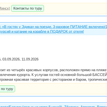
Минск)
Контакты по туру
с «В гостях у Эдика» на поезде. 3-разовое ПИТАНИЕ включено!
курсий и катание на корабле в ПОДАРОК от отеля!
, 03.09.2026, 11.09.2026
ит из четырёх красивых корпусов, расположен прямо на пляже и
звлечения курорта. К услугам гостей основной большой БАССЕЙ
ромная красивая территория с рестораном и баром, тропически
 по туру