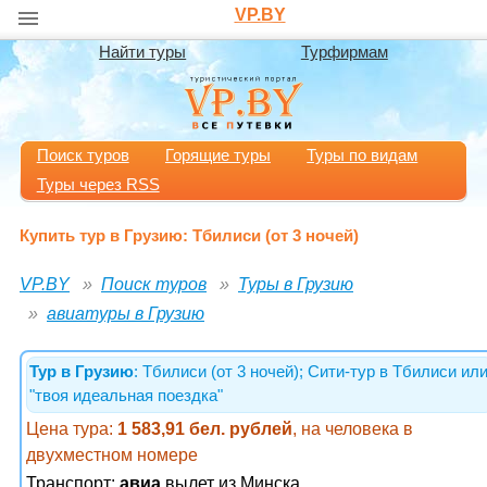
VP.BY
Найти туры
Турфирмам
Поиск туров
Горящие туры
Туры по видам
Туры через RSS
Купить тур в Грузию: Тбилиси (от 3 ночей)
VP.BY
Поиск туров
Туры в Грузию
авиатуры в Грузию
Тур в Грузию
: Тбилиси (от 3 ночей); Сити-тур в Тбилиси ил
"твоя идеальная поездка"
Цена тура:
1 583,91 бел. рублей
, на человека в
двухместном номере
Транспорт:
авиа
вылет из Минска