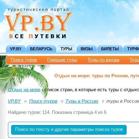
VP.BY
БЕЛАРУСЬ
ТУРЫ
ВИЗЫ
БИЛЕТЫ
ТУР
Поиск туров
Горящие туры
Туры по видам
Тур
Отдых на море: туры по России, путе
Отдых на море
- список стран, в которые есть туры с отдых
VP.BY
Поиск туров
Туры в Россию
туры в Росси
Найдено туров: 114. Показана страница 4 из 6
Поиск по тексту и другие параметры поиска туров