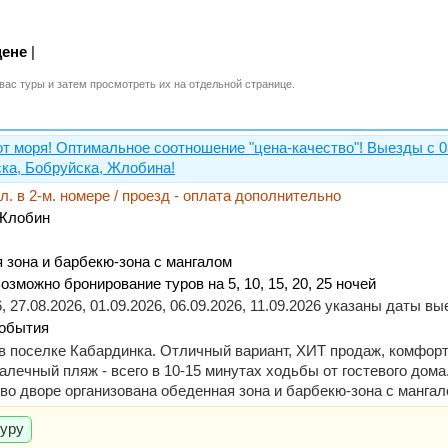
цене
|
вас туры и затем просмотреть их на отдельной странице.
от моря! Оптимальное соотношение "цена-качество"! Выезды с 0
ка, Бобруйска, Жлобина!
ел. в 2-м. номере / проезд - оплата дополнительно
 Жлобин
я зона и барбекю-зона с мангалом
озможно бронирование туров на 5, 10, 15, 20, 25 ночей
26, 27.08.2026, 01.09.2026, 06.09.2026, 11.09.2026 указаны даты 
события
 в поселке Кабардинка. Отличный вариант, ХИТ продаж, комфор
лечный пляж - всего в 10-15 минутах ходьбы от гостевого дома.
о дворе организована обеденная зона и барбекю-зона с мангалом
туру