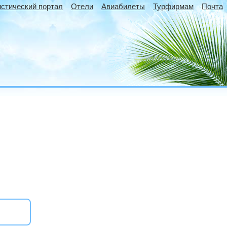
истический портал
Отели
Авиабилеты
Турфирмам
Почта