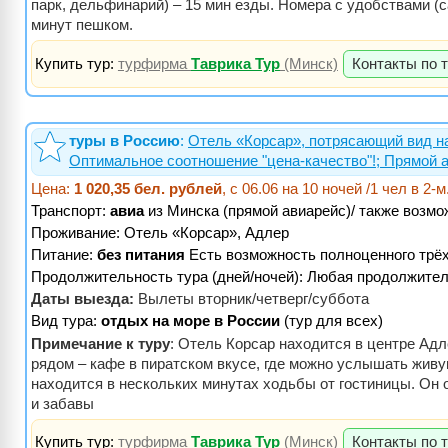
парк, дельфинарий) – 15 мин езды. Номера с удобствами (са
минут пешком.
Купить тур:
турфирма
Таврика Тур
(Минск)
Контакты по 
туры в Россию
:
Отель «Корсар», потрясающий вид на
Оптимальное соотношение "цена-качество"!; Прямой а
Цена:
1 020,35 бел. рублей
, с 06.06 на 10 ночей /1 чел в 
Транспорт:
авиа
из Минска (прямой авиарейс)/ также возмо
Проживание:
Отель «Корсар», Адлер
Питание:
без питания
Есть возможность полноценного трёх
Продолжительность тура (дней/ночей): Любая продолжител
Даты выезда:
Вылеты вторник/четверг/суббота
Вид тура:
отдых на море в России
(тур для всех)
Примечание к туру
: Отель Корсар находится в центре Адл
рядом – кафе в пиратском вкусе, где можно услышать живу
находится в нескольких минутах ходьбы от гостиницы. Он
и забавы
Купить тур:
турфирма
Таврика Тур
(Минск)
Контакты по 