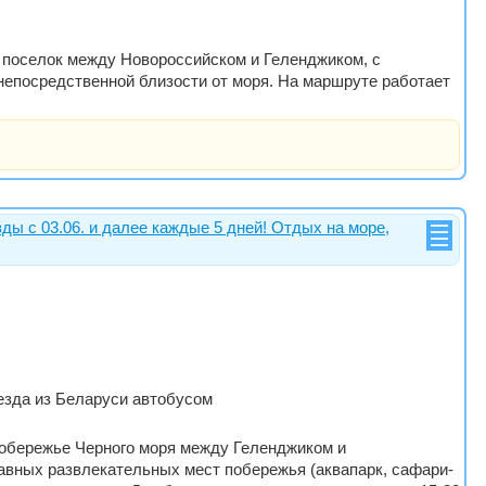
о поселок между Новороссийском и Геленджиком, с
непосредственной близости от моря. На маршруте работает
ды с 03.06. и далее каждые 5 дней! Отдых на море,
выезда из Беларуси автобусом
побережье Черного моря между Геленджиком и
лавных развлекательных мест побережья (аквапарк, сафари-