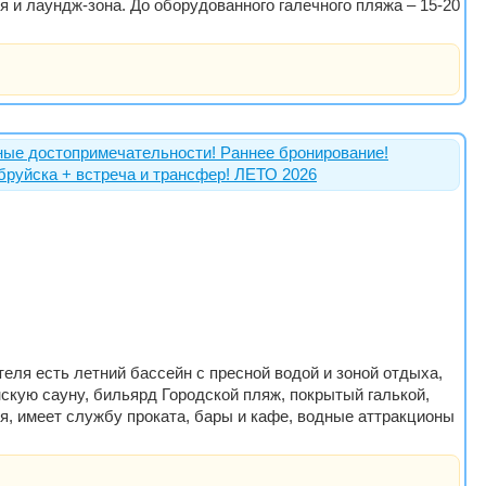
ня и лаундж-зона. До оборудованного галечного пляжа – 15-20
тные достопримечательности! Раннее бронирование!
бруйска + встреча и трансфер! ЛЕТО 2026
теля есть летний бассейн с пресной водой и зоной отдыха,
нскую сауну, бильярд Городской пляж, покрытый галькой,
я, имеет службу проката, бары и кафе, водные аттракционы