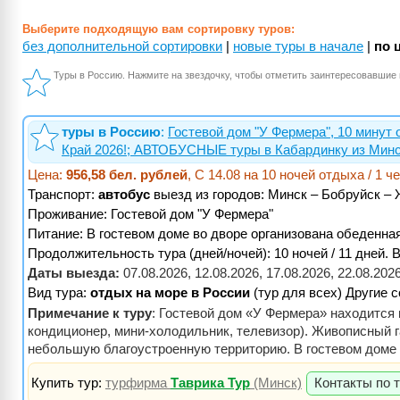
Выберите подходящую вам сортировку туров:
без дополнительной сортировки
|
новые туры в начале
|
по 
Туры в Россию. Нажмите на звездочку, чтобы отметить заинтересовавшие 
туры в Россию
:
Гостевой дом "У Фермера", 10 минут 
Край 2026!; АВТОБУСНЫЕ туры в Кабардинку из Минс
Цена:
956,58 бел. рублей
, С 14.08 на 10 ночей отдыха / 1 ч
Транспорт:
автобус
выезд из городов: Минск – Бобруйск –
Проживание:
Гостевой дом "У Фермера"
Питание:
В гостевом доме во дворе организована обеденна
Продолжительность тура (дней/ночей): 10 ночей / 11 дней. В
Даты выезда:
07.08.2026, 12.08.2026, 17.08.2026, 22.08.20
Вид тура:
отдых на море в России
(тур для всех) Другие 
Примечание к туру
: Гостевой дом «У Фермера» находится
кондиционер, мини-холодильник, телевизор). Живописный га
небольшую благоустроенную территорию. В гостевом доме в
Купить тур:
турфирма
Таврика Тур
(Минск)
Контакты по 