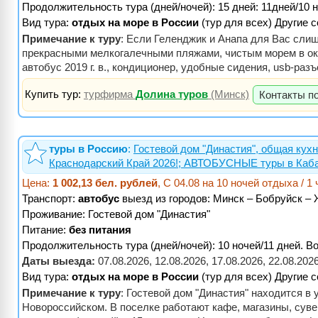
Продолжительность тура (дней/ночей): 15 дней: 11дней/10 
Вид тура:
отдых на море в России
(тур для всех) Другие 
Примечание к туру
: Если Геленджик и Анапа для Вас сли
прекрасными мелкогалечными пляжами, чистым морем в окр
автобус 2019 г. в., кондиционер, удобные сидения, usb-раз
Купить тур:
турфирма
Долина туров
(Минск)
Контакты по
туры в Россию
:
Гостевой дом "Династия", общая кухн
Краснодарский Край 2026!; АВТОБУСНЫЕ туры в Каба
Цена:
1 002,13 бел. рублей
, С 04.08 на 10 ночей отдыха / 1
Транспорт:
автобус
выезд из городов: Минск – Бобруйск –
Проживание:
Гостевой дом "Династия"
Питание:
без питания
Продолжительность тура (дней/ночей): 10 ночей/11 дней. Во
Даты выезда:
07.08.2026, 12.08.2026, 17.08.2026, 22.08.20
Вид тура:
отдых на море в России
(тур для всех) Другие 
Примечание к туру
: Гостевой дом "Династия" находится 
Новороссийском. В поселке работают кафе, магазины, суве