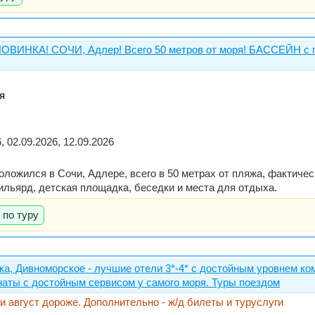
НОВИНКА! СОЧИ, Адлер! Всего 50 метров от моря! БАССЕЙН с 
я
, 02.09.2026, 12.09.2026
ложился в Сочи, Адлере, всего в 50 метрах от пляжа, фактичес
льярд, детская площадка, беседки и места для отдыха.
 по туру
ка, Дивноморское - лучшие отели 3*-4* с достойным уровнем к
ты с достойным сервисом у самого моря. Туры поездом
 и август дороже. Дополнительно - ж/д билеты и туруслуги