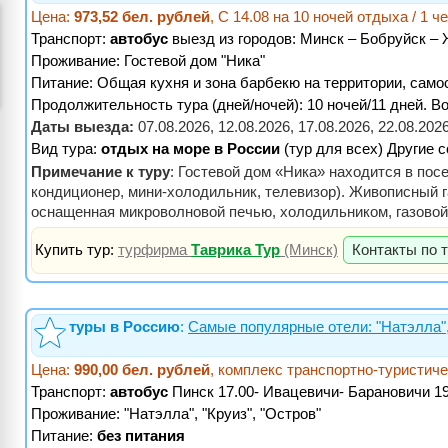
Цена:
973,52 бел. рублей
, С 14.08 на 10 ночей отдыха / 1 ч
Транспорт:
автобус
выезд из городов: Минск – Бобруйск –
Проживание:
Гостевой дом "Ника"
Питание:
Общая кухня и зона барбекю на территории, само
Продолжительность тура (дней/ночей): 10 ночей/11 дней. Во
Даты выезда:
07.08.2026, 12.08.2026, 17.08.2026, 22.08.20
Вид тура:
отдых на море в России
(тур для всех) Другие 
Примечание к туру
: Гостевой дом «Ника» находится в по
кондиционер, мини-холодильник, телевизор). Живописный г
оснащенная микроволновой печью, холодильником, газовой 
Купить тур:
турфирма
Таврика Тур
(Минск)
Контакты по 
туры в Россию
:
Самые популярные отели: "Натэлла",
Цена:
990,00 бел. рублей
, комплекс транспортно-туристиче
Транспорт:
автобус
Пинск 17.00- Ивацевичи- Барановичи 19
Проживание:
"Натэлла", "Круиз", "Остров"
Питание:
без питания