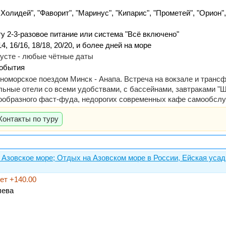
олидей", "Фаворит", "Маринус", "Кипарис", "Прометей", "Орион", "
ту 2-3-разовое питание или система "Всё включено"
4, 16/16, 18/18, 20/20, и более дней на море
густе - любые чётные даты
события
вноморское поездом Минск - Анапа. Встреча на вокзале и трансф
льные отели со всеми удобствами, с бассейнами, завтраками "
знообразного фаст-фуда, недорогих современных кафе самообсл
Контакты по туру
, Азовское море; Отдых на Азовском море в России, Ейская усад
лет +140.00
лева