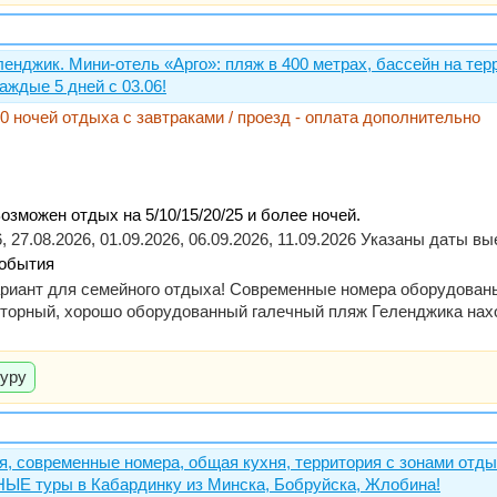
ленджик. Мини-отель «Арго»: пляж в 400 метрах, бассейн на тер
дые 5 дней с 03.06!
 / 10 ночей отдыха с завтраками / проезд - оплата дополнительно
Возможен отдых на 5/10/15/20/25 и более ночей.
26, 27.08.2026, 01.09.2026, 06.09.2026, 11.09.2026 Указаны даты 
события
вариант для семейного отдыха! Современные номера оборудова
орный, хорошо оборудованный галечный пляж Геленджика наход
туру
ря, современные номера, общая кухня, территория с зонами отды
НЫЕ туры в Кабардинку из Минска, Бобруйска, Жлобина!