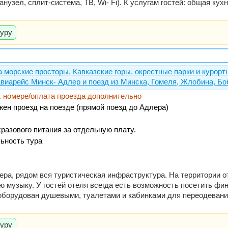
нузел, сплит-система, ТВ, Wi- Fi). К услугам гостей: общая кух
туру
 морские просторы, Кавказские горы, окрестные парки и курор
виарейс Минск- Адлер и поезд из Минска, Гомеля, Жлобина, Бо
2-м. номере/оплата проезда дополнительно
жен проезд на поезде (прямой поезд до Адлера)
разового питания за отдельную плату.
ьность тура
ера, рядом вся туристическая инфраструктура. На территории о
ю музыку. У гостей отеля всегда есть возможность посетить фи
 оборудован душевыми, туалетами и кабинками для переодевани
туру