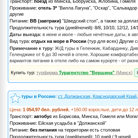
Транспорт:
поезд
из Минска, Бобруйска, Жлобина, Гомеля
Проживание:
отель 3*
"Вилла Лагуна", "Оскар", "Сальвадор Х
другие
Питание:
BB (завтраки)
"Шведский стол", а также за допла
Продолжительность тура (дней/ночей): 8/8, 10/10, 12/12, 14/1
Даты выезда:
в июне и июле - любые нечётные даты, в ав
Вид тура:
отдых на море в России
(тур для всех) Другие 
Примечание к туру
: Ж/Д туры в Геленжик, Кабардинку, Ди
Геленджике от 6 до 30 ночей в отеле. Хорошие комфортабе
вариантов питания в отеле либо на самом курорте - от ра
Купить тур:
турфирма
Турагентство "Вершина"
(Минск)
туры в Россию
:
ст. Должанская, Краснодарский Край
Цена:
1 054,97 бел. рублей
, +160.00 взрослые, дети до 12 
Транспорт:
автобус
из Борисова, Минска, Гомеля или Моги
Проживание:
Ейская усадьба в "Должанской"
Питание:
без питания
на территории есть столовая
Продолжительность тура (дней/ночей): 10 дней / 9 ночей