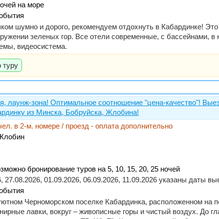
ночей на море
события
шком шумно и дорого, рекомендуем отдохнуть в Кабардинке! Эт
ужении зеленых гор. Все отели современные, с бассейнами, в 
ъемы, видеосистема.
 туру
я, лаунж-зона! Оптимальное соотношение "цена-качество"! Выез
рдинку из Минска, Бобруйска, Жлобина!
 чел. в 2-м. номере / проезд - оплата дополнительно
 Жлобин
зможно бронирование туров на 5, 10, 15, 20, 25 ночей
26, 27.08.2026, 01.09.2026, 06.09.2026, 11.09.2026 указаны даты 
события
в уютном Черноморском поселке Кабардинка, расположенном на 
нирные лавки, вокруг – живописные горы и чистый воздух. До г