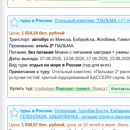
туры в Россию
:
Отельный комплекс “ПАЛЬМА ⭐️⭐️”- 
Цена:
1 024,24 бел. рублей
Транспорт:
автобус
из Минска, Бобруйска, Жлобина, Гомел
Проживание:
отель 2*
ПАЛЬМА
Питание:
без питания
Можно с питанием завтраки + ужины
Даты выезда:
07.08.2026, 13.08.2026, 17.08.2026, 23.08.2026
Вид тура:
отдых на море в России
(тур для всех)
Примечание к туру
: Отельный комплекс «Пальма» 2* распо
услугам гостей: крытый подогреваемый БАССЕЙН сауна, би
Купить тур:
турфирма
Фаворит-тревел
(Минск)
Контакты
туры в Россию
:
Геленджик, Голубая Бухта, Кабардин
ГЕЛЕНДЖИК, КАБАРДИНКА - лучшие отели и пансиона
Цена:
1 038,57 бел. рублей
, цена за 10 ночей в июне. Июль