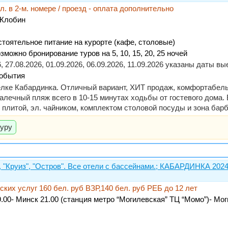
ел. в 2-м. номере / проезд - оплата дополнительно
 Жлобин
стоятельное питание на курорте (кафе, столовые)
зможно бронирование туров на 5, 10, 15, 20, 25 ночей
26, 27.08.2026, 01.09.2026, 06.09.2026, 11.09.2026 указаны даты 
события
селке Кабардинка. Отличный вариант, ХИТ продаж, комфортабел
алечный пляж всего в 10-15 минутах ходьбы от гостевого дома.
плитой, эл. чайником, комплектом столовой посуды и зона бар
туру
 "Круиз", "Остров". Все отели с бассейнами.; КАБАРДИНКА 2024
ских услуг 160 бел. руб ВЗР,140 бел. руб РЕБ до 12 лет
.00- Минск 21.00 (станция метро “Могилевская” ТЦ “Момо”)- Мог