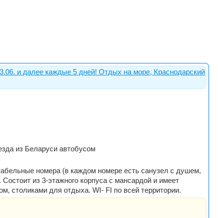
3.06. и далее каждые 5 дней! Отдых на море, Краснодарский
выезда из Беларуси автобусом
табельные номера (в каждом номере есть санузел с душем,
 Состоит из 3-этажного корпуса с мансардой и имеет
, столиками для отдыха. WI- FI по всей территории.