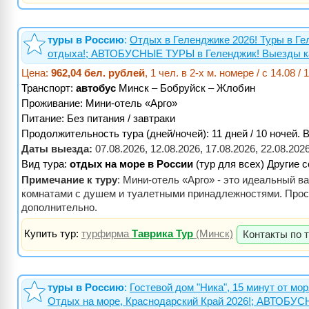
туры в Россию
:
Отдых в Геленджике 2026! Туры в Ге
отдыха!; АВТОБУСНЫЕ ТУРЫ в Геленджик! Выезды каж
Цена:
962,04 бел. рублей
, 1 чел. в 2-х м. номере / с 14.08
Транспорт:
автобус
Минск – Бобруйск – Жлобин
Проживание:
Мини-отель «Арго»
Питание:
Без питания / завтраки
Продолжительность тура (дней/ночей): 11 дней / 10 ночей. 
Даты выезда:
07.08.2026, 12.08.2026, 17.08.2026, 22.08.20
Вид тура:
отдых на море в России
(тур для всех) Другие 
Примечание к туру
: Мини-отель «Арго» - это идеальный 
комнатами с душем и туалетными принадлежностями. Прост
дополнительно.
Купить тур:
турфирма
Таврика Тур
(Минск)
Контакты по 
туры в Россию
:
Гостевой дом "Ника", 15 минут от мо
Отдых на море, Краснодарский Край 2026!; АВТОБУС