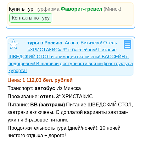
Купить тур:
турфирма
Фаворит-тревел
(Минск)
Контакты по туру
туры в Россию
:
Анапа, Витязево! Отель
«ХРИСТАКИС» 3* с бассейном! Питание
ШВЕДСКИЙ СТОЛ и анимация включены! БАССЕЙН с
подогревом! В шаговой доступности вся инфраструктура
курорта!
Цена:
1 112,03 бел. рублей
Транспорт:
автобус
Из Минска
Проживание:
отель 3*
ХРИСТАКИС
Питание:
BB (завтраки)
Питание ШВЕДСКИЙ СТОЛ,
завтраки включены. С доплатой варианты завтрак-
ужин и 3-разовое питание
Продолжительность тура (дней/ночей): 10 ночей
чистого отдыха + дорога!