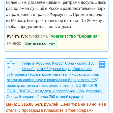
более 6 км, развлечениями и центрами досуга. Здесь
расположен лучший в России развлекательный парк
аттракционов и трасса Формулы-1. Прямой перелёт
из Минска, быстрый трансфер в отели - 15-20 минут.
Любая продолжительность отдыха
Купить тур:
турфирма
Турагентство "Вершина"
(Минск)
Контакты по туру
туры в Россию
:
Курорт Сочи - около 150
км побережья Чёрного моря, Кавказские
субтропики - горы и море, развитая инфраструктура,
отели на любой вкус и кошелёк на берегу моря. Ж/Д
проезд, встречи и трансферы в отели.; СОЧИ - Ж/Д
ТУРЫ ПОЕЗДОМ: Адлер, Лазаревское, Лоо, Дагомыс,
Хоста, Вардане - более 250 отелей курорта
Цена:
1 316,88 бел. рублей
, Цена тура на 10 ночей в
отеле, с проездом в плацкарте и трансферами.