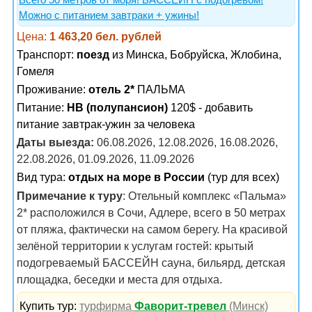
Всего 50 метров от моря! БАССЕЙН с подогревом!
Можно с питанием завтраки + ужины!
Цена:
1 463,20 бел. рублей
Транспорт:
поезд
из Минска, Бобруйска, Жлобина,
Гомеля
Проживание:
отель 2*
ПАЛЬМА
Питание:
HB (полупансион)
120$ - добавить
питание завтрак-ужин за человека
Даты выезда:
06.08.2026, 12.08.2026, 16.08.2026,
22.08.2026, 01.09.2026, 11.09.2026
Вид тура:
отдых на море в России
(тур для всех)
Примечание к туру
: Отельный комплекс «Пальма»
2* расположился в Сочи, Адлере, всего в 50 метрах
от пляжа, фактически на самом берегу. На красивой
зелёной территории к услугам гостей: крытый
подогреваемый БАССЕЙН сауна, бильярд, детская
площадка, беседки и места для отдыха.
Купить тур:
турфирма
Фаворит-тревел
(Минск)