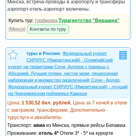
Минска, встреча-проводы в аэропорту и трансферы
аэропорт-отель-аэропорт включены.
Купить тур:
турфирма
Турагентство "Вершина"
(Минск)
Контакты по туру
туры в Россию
:
Федеральный курорт
СИРИУС (Имеретинский) - Олимпийский
курорт на территории Сочи- Адлера у границы с
Абхазией. Лучшие пляжи, чистое море, пешеходная
набережная и множество развлечений; Сочи - Адлер,
Федеральный курорт СИРИУС (Имеретинский) - лучший
на Черноморском побережье Кавказа
Цена:
1 530,52 бел. рублей
, Цена за 7 ночей в отеле
с завтраком, трансферами. Дополнительно -
туруслуги и авиабилеты
Транспорт:
авиа
из Минска, прямые рейсы Белавиа
Проживание:
отель 4*
Отели 3* - 5* на курорте