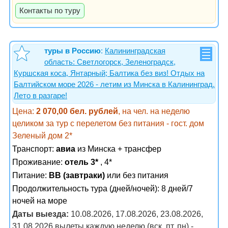
Контакты по туру
туры в Россию
:
Калининградская
область: Светлогорск, Зеленоградск,
Куршская коса, Янтарный; Балтика без виз! Отдых на
Балтийском море 2026 - летим из Минска в Калининград.
Лето в разгаре!
Цена:
2 070,00 бел. рублей
, на чел. на неделю
целиком за тур с перелетом без питания - гост. дом
Зеленый дом 2*
Транспорт:
авиа
из Минска + трансфер
Проживание:
отель 3*
, 4*
Питание:
BB (завтраки)
или без питания
Продолжительность тура (дней/ночей): 8 дней/7
ночей на море
Даты выезда:
10.08.2026, 17.08.2026, 23.08.2026,
31.08.2026 вылеты каждую неделю (вск, пт, пн) -