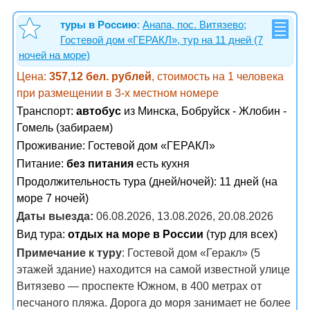
туры в Россию
:
Анапа, пос. Витязево;
Гостевой дом «ГЕРАКЛ», тур на 11 дней (7
ночей на море)
Цена:
357,12 бел. рублей
, стоимость на 1 человека
при размещении в 3-х местном номере
Транспорт:
автобус
из Минска, Бобруйск - Жлобин -
Гомель (забираем)
Проживание:
Гостевой дом «ГЕРАКЛ»
Питание:
без питания
есть кухня
Продолжительность тура (дней/ночей): 11 дней (на
море 7 ночей)
Даты выезда:
06.08.2026, 13.08.2026, 20.08.2026
Вид тура:
отдых на море в России
(тур для всех)
Примечание к туру
: Гостевой дом «Геракл» (5
этажей здание) находится на самой известной улице
Витязево — проспекте Южном, в 400 метрах от
песчаного пляжа. Дорога до моря занимает не более