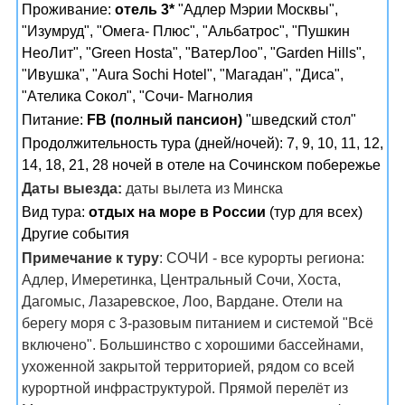
Проживание:
отель 3*
"Адлер Мэрии Москвы",
"Изумруд", "Омега- Плюс", "Альбатрос", "Пушкин
НеоЛит", "Green Hosta", "ВатерЛоо", "Garden Hills",
"Ивушка", "Aura Sochi Hotel", "Магадан", "Диса",
"Ателика Сокол", "Сочи- Магнолия
Питание:
FB (полный пансион)
"шведский стол"
Продолжительность тура (дней/ночей): 7, 9, 10, 11, 12,
14, 18, 21, 28 ночей в отеле на Сочинском побережье
Даты выезда:
даты вылета из Минска
Вид тура:
отдых на море в России
(тур для всех)
Другие события
Примечание к туру
: СОЧИ - все курорты региона:
Адлер, Имеретинка, Центральный Сочи, Хоста,
Дагомыс, Лазаревское, Лоо, Вардане. Отели на
берегу моря с 3-разовым питанием и системой "Всё
включено". Большинство с хорошими бассейнами,
ухоженной закрытой территорией, рядом со всей
курортной инфраструктурой. Прямой перелёт из