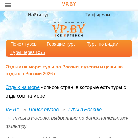
VP.BY
Найти туры
Турфирмам
Поиск туров
Горящие туры
Туры по видам
Туры через RSS
Отдых на море: туры по России, путевки и цены на
отдых в России 2026 г.
Отдых на море
- список стран, в которые есть туры с
отдыхом на море
VP.BY
Поиск туров
Туры в Россию
туры в Россию, выбранные по дополнительному
фильтру