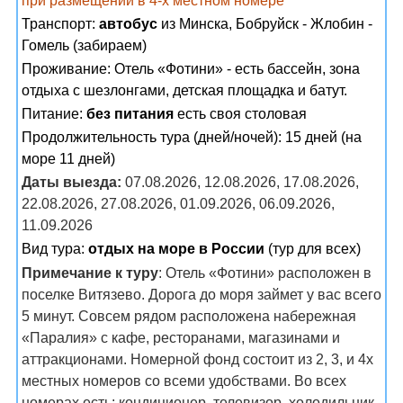
при размещении в 4-х местном номере
Транспорт:
автобус
из Минска, Бобруйск - Жлобин -
Гомель (забираем)
Проживание:
Отель «Фотини» - есть бассейн, зона
отдыха с шезлонгами, детская площадка и батут.
Питание:
без питания
есть своя столовая
Продолжительность тура (дней/ночей): 15 дней (на
море 11 дней)
Даты выезда:
07.08.2026, 12.08.2026, 17.08.2026,
22.08.2026, 27.08.2026, 01.09.2026, 06.09.2026,
11.09.2026
Вид тура:
отдых на море в России
(тур для всех)
Примечание к туру
: Отель «Фотини» расположен в
поселке Витязево. Дорога до моря займет у вас всего
5 минут. Совсем рядом расположена набережная
«Паралия» с кафе, ресторанами, магазинами и
аттракционами. Номерной фонд состоит из 2, 3, и 4х
местных номеров со всеми удобствами. Во всех
номерах есть: кондиционер, телевизор, холодильник,