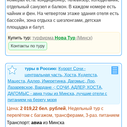
отдельный санузел и балкон. В каждом номере есть
чайник и фен. На четвертом этаже здания отеля есть
бассейн, зона отдыха с шезлонгами, детская
площадка и батут.
Купить тур:
турфирма
Нова Тур
(Минск)
Контакты по туру
туры в Россию
:
Курорт Сочи -
центральная часть, Хоста, Кудепста,
Мацеста, Адлер, Имеретинка, Дагомыс, Лоо,
Лазаревское, Вардане -; СОЧИ, АДЛЕР, ХОСТА,
ДАГОМЫС - авиа туры из Минска, лучшие отели с
питанием на берегу моря
Цена:
2 019,22 бел. рублей
, Недельный тур с
перелётом с багажом, трансферами, 3-раз. питанием
Транспорт:
авиа
из Минска