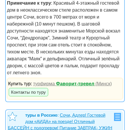
Примечание к туру
: Красивый 4-этажный гостевой
дом в неоклассическом стиле расположен в самом
центре Сочи, всего в 700 метрах от моря и
набережной (10 минут пешком). В шаговой
доступности находятся знаменитые Морской вокзал
Сочи, “Дендропарк”, Зимний театр и Курортный
проспект, при этом сам отель стоит в спокойном,
тихом месте. В нескольких минутах езды находятся
аквапарк “Маяк” и дельфинарий. Отличный зелёный
дворик, с массой цветов и пальм, подарит прохладу
от летнего зноя.
Купить тур:
турфирма
Фаворит-тревел
(Минск)
Контакты по туру
туры в Россию
:
Сочи, Адлер! Гостевой
дом «АИДА» на поезде! Отличный
БАССЕЙН с подогревом! Питание ЗАВТРАК- УЖИН