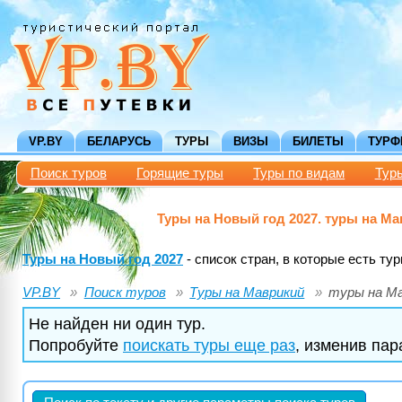
VP.BY
БЕЛАРУСЬ
ТУРЫ
ВИЗЫ
БИЛЕТЫ
ТУР
Поиск туров
Горящие туры
Туры по видам
Тур
Туры на Новый год 2027. туры на Ма
Туры на Новый год 2027
- список стран, в которые есть тур
VP.BY
Поиск туров
Туры на Маврикий
туры на Ма
Не найден ни один тур.
Попробуйте
поискать туры еще раз
, изменив па