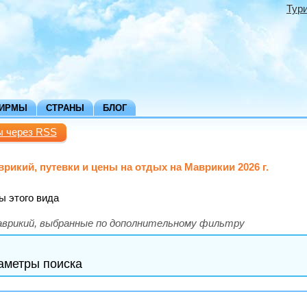
Тур
ФИРМЫ
СТРАНЫ
БЛОГ
ы через RSS
врикий, путевки и цены на отдых на Маврикии 2026 г.
ы этого вида
врикий, выбранные по дополнительному фильтру
раметры поиска