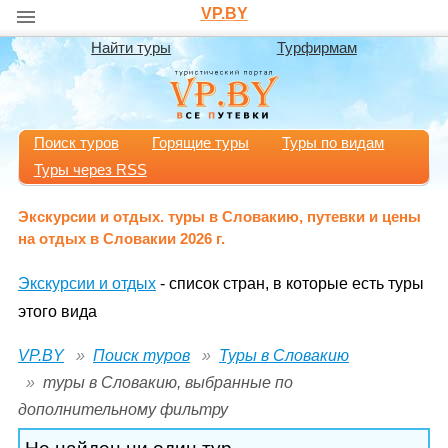
VP.BY
Найти туры
Турфирмам
Поиск туров
Горящие туры
Туры по видам
Туры через RSS
Экскурсии и отдых. туры в Словакию, путевки и цены
на отдых в Словакии 2026 г.
Экскурсии и отдых
- список стран, в которые есть туры
этого вида
VP.BY
Поиск туров
Туры в Словакию
туры в Словакию, выбранные по
дополнительному фильтру