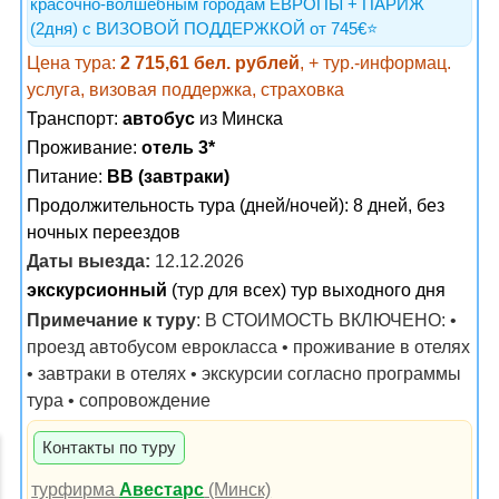
красочно-волшебным городам ЕВРОПЫ + ПАРИЖ
(2дня) с ВИЗОВОЙ ПОДДЕРЖКОЙ от 745€⭐️
Цена тура:
2 715,61 бел. рублей
, + тур.-информац.
услуга, визовая поддержка, страховка
Транспорт:
автобус
из Минска
Проживание:
отель 3*
Питание:
BB (завтраки)
Продолжительность тура (дней/ночей): 8 дней, без
ночных переездов
Даты выезда:
12.12.2026
экскурсионный
(тур для всех) тур выходного дня
Примечание к туру
: В СТОИМОСТЬ ВКЛЮЧЕНО: •
проезд автобусом еврокласса • проживание в отелях
• завтраки в отелях • экскурсии согласно программы
тура • сопровождение
Контакты по туру
турфирма
Авестарс
(Минск)