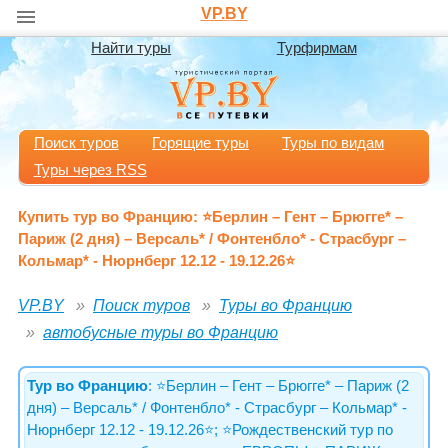
VP.BY
Найти туры
Турфирмам
Поиск туров
Горящие туры
Туры по видам
Туры через RSS
Купить тур во Францию: ⭐️Берлин – Гент – Брюгге* –
Париж (2 дня) – Версаль* / Фонтенбло* - Страсбург –
Кольмар* - Нюрнберг 12.12 - 19.12.26⭐️
VP.BY
Поиск туров
Туры во Францию
автобусные туры во Францию
Тур во Францию
: ⭐️Берлин – Гент – Брюгге* – Париж (2
дня) – Версаль* / Фонтенбло* - Страсбург – Кольмар* -
Нюрнберг 12.12 - 19.12.26⭐️; ⭐️Рождественский тур по