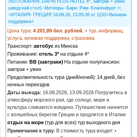
ЛЕПТОКАРИЯ, DAFNI PLUS HOTEL 4*, завтрак + ужин
шведский стол)- Метеоры- Бари- Рим- Клагенфурт ⭐️;
⭐️ИТАЛИЯ- ГРЕЦИЯ 16.08.26, 13.09.26 от 1150⭐️Визовая
поддержка⭐️
Цена тура:
4 201,89 бел. рублей
, + тур.-информац.
услуга, визовая поддержка, страховка
Транспорт:
автобус
из Минска
Проживание:
отель 3*
на отдыхе 4*
Питание:
BB (завтраки)
На отдыхе полупансион:
завтрак + ужин
Продолжительность тура (дней/ночей): 14 дней, без
ночных переездов
Даты выезда:
16.08.2026, 13.09.2026 Погрузитесь в
атмосферу морского рая, где солнце, море и
культура сливаются воедино. Путешествие начнется
с волшебных берегов Греции и продлится в Италии
отдых на море
(тур для всех) тур выходного дня
Примечание к туру
: В стоимость тура входит: •