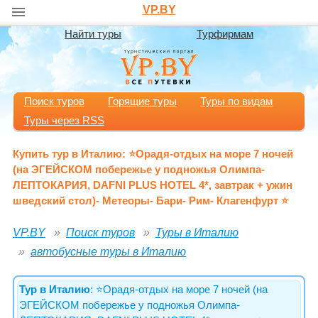
VP.BY
Найти туры
Турфирмам
Поиск туров
Горящие туры
Туры по видам
Туры через RSS
Купить тур в Италию: ⭐️Орадя-отдых на море 7 ночей
(на ЭГЕЙСКОМ побережье у подножья Олимпа-
ЛЕПТОКАРИЯ, DAFNI PLUS HOTEL 4*, завтрак + ужин
шведский стол)- Метеоры- Бари- Рим- Клагенфурт ⭐️
VP.BY
Поиск туров
Туры в Италию
автобусные туры в Италию
Тур в Италию
: ⭐️Орадя-отдых на море 7 ночей (на
ЭГЕЙСКОМ побережье у подножья Олимпа-