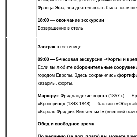
Франца Эфа, чья деятельность была посвяще
18:00 — окончание экскурсии
Возвращение в отель
Завтрак
в гостинице
09:00 — 5-часовая экскурсия «Форты и креп
Если вы любите
оборонительные сооружен
городом Европы. Здесь сохранились
фортифи
казармы, форты.
Маршрут
: Фридландские ворота (1857 г.) — Б
«Кронпринц» (1843-1848) — бастион «Обертайх
«Король Фридрих Вильгельм I» (внешний осм
Обед и свободное время
По желанию (за доп. плату) вы можете при