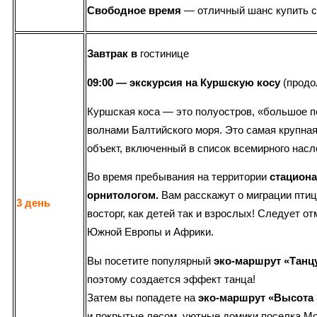
Свободное время
— отличный шанс купить с
Завтрак
в
гостинице
09:00 — экскурсия на Куршскую косу
(продо
Куршская коса — это полуостров, «большое п
волнами Балтийского моря. Это самая крупная
объект, включенный в список всемирного нас
Во время пребывания на территории
стацион
орнитологом.
Вам расскажут о миграции птиц
3 день
восторг, как детей так и взрослых! Следует 
Южной Европы и Африки.
Вы посетите популярный
эко-маршрут «Тан
поэтому создается эффект танца!
Затем вы попадете на
эко-маршрут «Высота 
и покрытые лесом, уютные домики поселка Мо