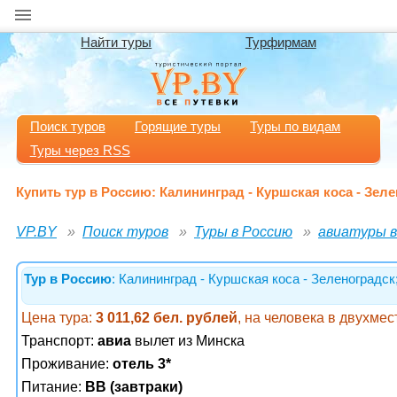
Найти туры
Турфирмам
Поиск туров
Горящие туры
Туры по видам
Туры через RSS
Купить тур в Россию: Калининград - Куршская коса - Зел
VP.BY
Поиск туров
Туры в Россию
авиатуры в
Тур в Россию
: Калининград - Куршская коса - Зеленоградс
Цена тура:
3 011,62 бел. рублей
, на человека в двухме
Транспорт:
авиа
вылет из Минска
Проживание:
отель 3*
Питание:
BB (завтраки)