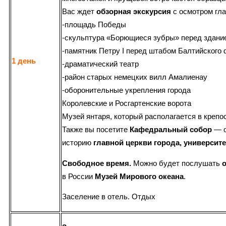
Вас ждет
обзорная экскурсия
с осмотром гла
-площадь Победы
-скульптура «Борющиеся зубры» перед здание
-памятник Петру I перед штабом Балтийского
1 день
-драматический театр
-район старых немецких вилл Амалиенау
-оборонительные укрепления города
Королевские и Росгартенские ворота
Музей янтаря, который располагается в крепо
Также вы посетите
Кафедральный собор
— о
историю
главной церкви города, университ
Свободное время.
Можно будет послушать
в России
Музей Мирового океана
.
Заселение в отель. Отдых