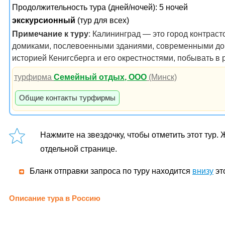
Продолжительность тура (дней/ночей): 5 ночей
экскурсионный
(тур для всех)
Примечание к туру
: Калининград — это город контрас
домиками, послевоенными зданиями, современными дома
историей Кенигсберга и его окрестностями, побывать в 
турфирма
Семейный отдых, ООО
(Минск)
Общие контакты турфирмы
Нажмите на звездочку, чтобы отметить этот тур.
отдельной странице.
Бланк отправки запроса по туру находится
внизу
эт
Описание тура в Россию