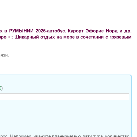
ых в РУМЫНИИ 2026-автобус. Курорт Эфорие Норд и др.
вро • ; Шикарный отдых на море в сочетании с грязевым
язи.
0
)
прос. Например, укажите планируемую дату тура, количество