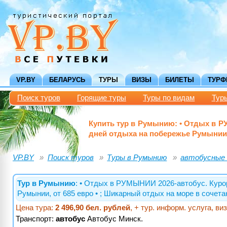
VP.BY
БЕЛАРУСЬ
ТУРЫ
ВИЗЫ
БИЛЕТЫ
ТУР
Поиск туров
Горящие туры
Туры по видам
Тур
Купить тур в Румынию: • Отдых в Р
дней отдыха на побережье Румынии, 
VP.BY
Поиск туров
Туры в Румынию
автобусные
Тур в Румынию
: • Отдых в РУМЫНИИ 2026-автобус. Курор
Румынии, от 685 евро • ; Шикарный отдых на море в соч
Цена тура:
2 496,90 бел. рублей
, + тур. информ. услуга, в
Транспорт:
автобус
Автобус Минск.