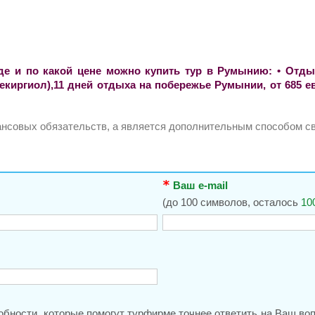
где и по какой цене можно купить тур в Румынию: • Отд
екиргиол),11 дней отдыха на побережье Румынии, от 685 е
нансовых обязательств, а является дополнительным способом св
Ваш e-mail
(до 100 символов, осталось
10
обности, которые помогут турфирме точнее ответить на Ваш во