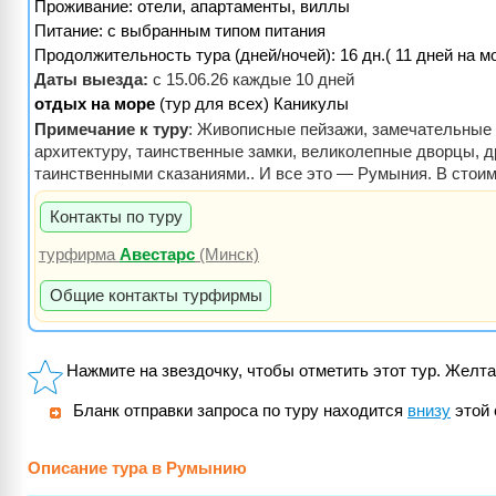
Проживание:
отели, апартаменты, виллы
Питание:
с выбранным типом питания
Продолжительность тура (дней/ночей): 16 дн.( 11 дней на м
Даты выезда:
с 15.06.26 каждые 10 дней
отдых на море
(тур для всех) Каникулы
Примечание к туру
: Живописные пейзажи, замечательные 
архитектуру, таинственные замки, великолепные дворцы, д
таинственными сказаниями.. И все это — Румыния. В стоимос
Контакты по туру
турфирма
Авестарс
(Минск)
Общие контакты турфирмы
Нажмите на звездочку, чтобы отметить этот тур. Желта
Бланк отправки запроса по туру находится
внизу
этой 
Описание тура в Румынию