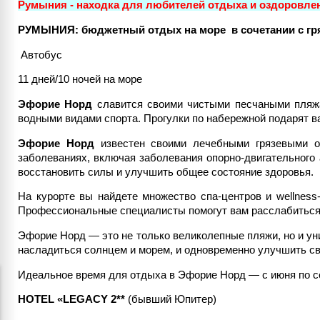
Румыния - находка для любителей отдыха и оздоровле
РУМЫНИЯ: бюджетный отдых на море в сочетании с гря
Автобус
11 дней/10 ночей на море
Эфорие Норд
славится своими чистыми песчаными пляжа
водными видами спорта. Прогулки по набережной подарят 
Эфорие Норд
известен своими лечебными грязевыми оз
заболеваниях, включая заболевания опорно-двигательного
восстановить силы и улучшить общее состояние здоровья.
На курорте вы найдете множество спа-центров и wellnes
Профессиональные специалисты помогут вам расслабиться 
Эфорие Норд — это не только великолепные пляжи, но и ун
насладиться солнцем и морем, и одновременно улучшить св
Идеальное время для отдыха в Эфорие Норд — с июня по сен
HOTEL «LEGACY 2**
(бывший Юпитер)