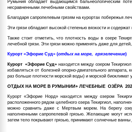
Румыния обладает выдающимся бальнеологическим потен
несравненными лечебными свойствами.
Благодаря сапропелевым грязям на курортах побережья леча
Эти грязи обладают высокой степенью вязкости и содержат
Также стоит отметить, что плотность воды в озере Теки
лечебной грязи. Эти грязи можно применять даже для детей
Курорт «Эфорие Суд»
(
отдых на море, грязелечени
e
)
Курорт «Эфорие Суд»
находится между озером Текиргиол
избавляться от болезней опорно-двигательного аппарата, к
раз больше плотности морской воды) и морской биоклимат 
ОТДЫХ НА МОРЕ В РУМЫНИИ+ ЛЕЧЕБНЫЕ ОЗЁРА 202
Курорт «Эфорие Норд» находится между озером Текирги
расположенного рядом целебного озера Текиргиол, наполне
можно сравнить даже с Мертвым морем. На берегу озер
наполненными сапропелевой грязью. Желающие могут испол
затем тело покрывают грязью, принимают солнечные ванны д