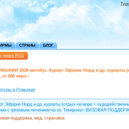
Тур
ФИРМЫ
СТРАНЫ
БЛОГ
ы через RSS
УМЫНИИ 2026-автобус. Курорт Эфорие Норд и др. курорты (о
от 685 евро •
 туры в Румынию
т Эфорие Норд и др. курорты (отдых на море + чудодейственные
етании с грязевым лечением на оз. Текиргиол. ВИЗОВАЯ ПОДДЕР
изовая поддержка, мед. страховка