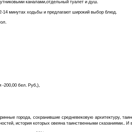
путниковыми каналами,отдельный туалет и душ.
rner находятся в 12-14 минутах ходьбы и пред
ол.
 -200,00 бел. Руб,),
ринные города, сохранившие средневековую архитектуру, таин
ностей, история которых овеяна таинственными сказаниями.. И 