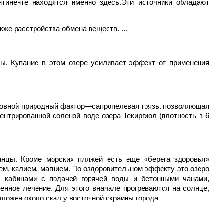
иненте находятся именно здесь.Эти источники обладают
кже расстройства обмена веществ. ...
ды. Купание в этом озере усиливает эффект от применения
сновной природный фактор—сапропелевая грязь, позволяющая
центрированной соленой воде озера Текиргиол (плотность в 6
анцы. Кроме морских пляжей есть еще «берега здоровья»
ем, калием, магнием. По оздоровительном эффекту это озеро
 кабинами с подачей горячей воды и бетонными чанами,
енное лечение. Для этого вначале прогреваются на солнце,
ложен около скал у восточной окраины города.