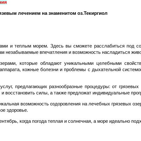
ния
зевым лечением на знаменитом оз.Текиргиол
ми и теплым морем. Здесь вы сможете расслабиться под сол
вам незабываемые впечатления и возможность насладиться жив
ерами, которые обладают уникальными целебными свойства
 аппарата, кожные болезни и проблемы с дыхательной системо
s-услуг, предлагающих разнообразные процедуры: от грязевых
и восстановить силы, а также предложат индивидуальные про
икальная возможность оздоровления на лечебных грязевых озера
ое здоровье.
тябрь, когда погода теплая и солнечная, а море идеально под