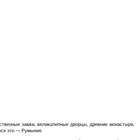
лагают широкий выбор блюд.
ственные замки, великолепные дворцы, древние монастыри,
все это — Румыния.