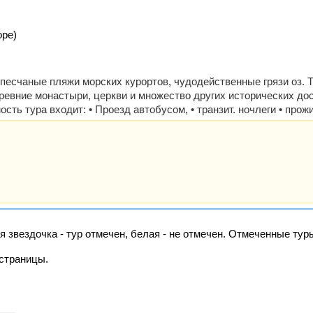
оре)
песчаные пляжи морских курортов, чудодейственные грязи оз. 
ревние монастыри, церкви и множество других исторических до
ть тура входит: • Проезд автобусом, • транзит. ночлеги • прожи
я звездочка - тур отмечен, белая - не отмечен. Отмеченные ту
страницы.