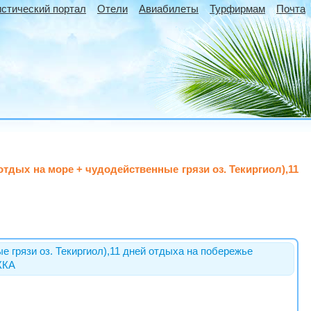
истический портал
Отели
Авиабилеты
Турфирмам
Почта
тдых на море + чудодейственные грязи оз. Текиргиол),11
 грязи оз. Текиргиол),11 дней отдыха на побережье
ЖКА