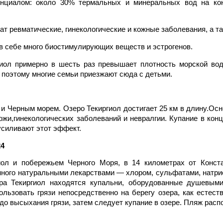
циалом: около 30% термальных и минеральных вод на конт
т ревматические, гинекологические и кожные заболевания, а та
 в себе много биостимулирующих веществ и эстрогенов.
ргиол примерно в шесть раз превышает плотность морской во
, поэтому многие семьи приезжают сюда с детьми.
 и Черным морем. Озеро Текиргиол достигает 25 км в длину.О
ожи,гинекологических заболеваний и невралгии. Купание в кон
усиливают этот эффект.
4
ол и побережьем Черного Моря, в 14 километрах от Конст
нного натуральными лекарствами — хлором, сульфатами, натри
а Текиргиол находятся купальни, оборудованные душевыми
ьзовать грязи непосредственно на берегу озера, как естеств
о высыхания грязи, затем следует купание в озере. Пляж распо