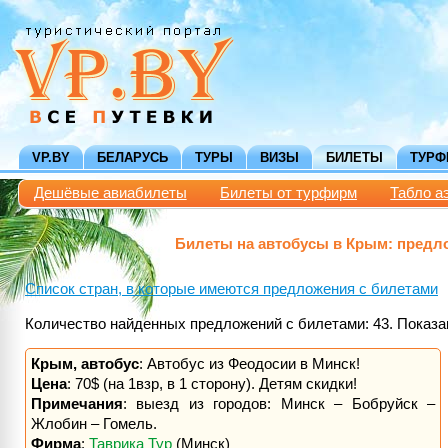
VP.BY
БЕЛАРУСЬ
ТУРЫ
ВИЗЫ
БИЛЕТЫ
ТУР
Дешёвые авиабилеты
Билеты от турфирм
Табло а
Билеты на автобусы в Крым: предл
Список стран, в которые имеются предложения с билетами
Количество найденных предложений с билетами: 43. Показан
Крым, автобус
: Автобус из Феодосии в Минск!
Цена
: 70$ (на 1взр, в 1 сторону). Детям скидки!
Примечания
: выезд из городов: Минск – Бобруйск –
Жлобин – Гомель.
Фирма
:
Таврика Тур
(Минск)