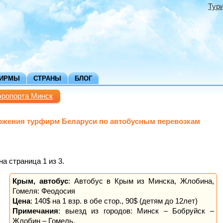
Тур
ФИРМЫ
СТРАНЫ
БЛОГ
эропорта Минск
ожения турфирм Беларуси по автобусным перевозкам
а страница 1 из 3.
Крым, автобус
: Автобус в Крым из Минска, Жлобина,
Гомеля: Феодосия
Цена
: 140$ на 1 взр. в обе стор., 90$ (детям до 12лет)
Примечания
: выезд из городов: Минск – Бобруйск –
Жлобин – Гомель.