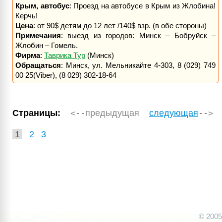
Крым, автобус
: Проезд на автобусе в Крым из Жлобина!
Керчь!
Цена
: от 90$ детям до 12 лет /140$ взр. (в обе стороны)
Примечания
: выезд из городов: Минск – Бобруйск –
Жлобин – Гомель.
Фирма
:
Таврика Тур
(Минск)
Обращаться
: Минск, ул. Мельникайте 4-303, 8 (029) 749
00 25(Viber), (8 029) 302-18-64
предыдущая
следующая
Страницы:
1
2
3
© 200