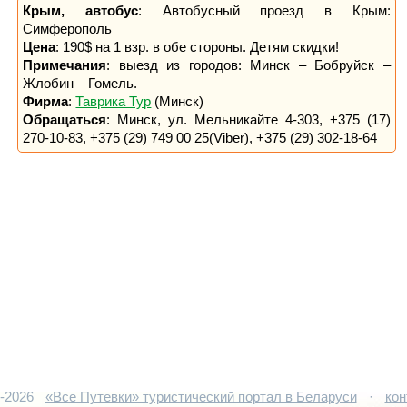
Крым, автобус
: Автобусный проезд в Крым:
Симферополь
Цена
: 190$ на 1 взр. в обе стороны. Детям скидки!
Примечания
: выезд из городов: Минск – Бобруйск –
Жлобин – Гомель.
Фирма
:
Таврика Тур
(Минск)
Обращаться
: Минск, ул. Мельникайте 4-303, +375 (17)
270-10-83, +375 (29) 749 00 25(Viber), +375 (29) 302-18-64
5-2026
«Все Путевки» туристический портал в Беларуси
·
кон