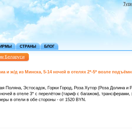
Тур
ФИРМЫ
СТРАНЫ
БЛОГ
рм Беларуси
ж/д из Минска, 5-14 ночей в отелях 2*-5* возле подъёмн
 Поляна, Эстосадок, Горки Город, Роза Хутор (Роза Долина и 
 ночей в отеле 3* с перелётом (тариф с багажом), трансферами,
феры в отели в обе стороны - от 1520 BYN.