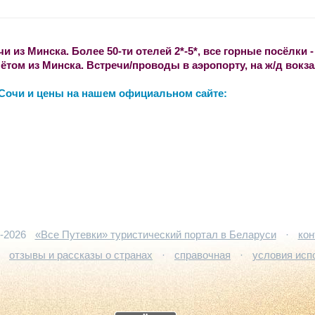
из Минска. Более 50-ти отелей 2*-5*, все горные посёлки -
ётом из Минска. Встречи/проводы в аэропорту, на ж/д вокз
 Сочи и цены на нашем официальном сайте:
5-2026
«Все Путевки» туристический портал в Беларуси
·
кон
·
отзывы и рассказы о странах
·
справочная
·
условия исп