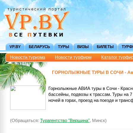
VP.BY
БЕЛАРУСЬ
ТУРЫ
ВИЗЫ
БИЛЕТЫ
ТУР
Новости туризма
Новости турфирм
Каталог турфи
ГОРНОЛЫЖНЫЕ ТУРЫ В СОЧИ - Авиа и 
Горнолыжные АВИА туры в Сочи - Красная
бассейны, подвозы к трассам. Туры на 7
ночей в горах, проезд на поезде и транс
(Обращаться:
Турагентство "Вершина"
, Минск)