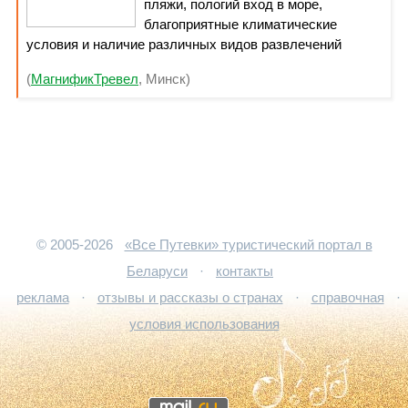
пляжи, пологий вход в море,
благоприятные климатические
условия и наличие различных видов развлечений
делает этот курорт идеальным для летнего отдыха.
(
МагнификТревел
, Минск)
Местные песчаные пляжи благоустроены и достигают в
ширину до 200 метров, что делает отдых весьма
комфортным для Вашего отдыха!
© 2005-2026
«Все Путевки» туристический портал в
Беларуси
·
контакты
реклама
·
отзывы и рассказы о странах
·
справочная
·
условия использования