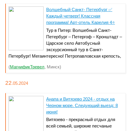
Волшебный Санкт- Петербург ✅
Каждый четверг! Классная
программа! Арт-отель Карелия 4⭐
Тур в Питер: Волшебный Санкт-
Петербург – Петергоф – Кронштадт –
Царское село Автобусный
экскурсионный тур в Санкт-
Петербург! Мегаинтересно! Петропавловская крепость,
Казанский собор, Кронштадт - включены в стоимость!
(
МагнификТревел
, Минск)
Отель 4*, Завтраки - шведский стол! Телефон: +375 29
65-6666-1 Подробнее на сайте: mtravel . by Размещение
в удобно расположенном Арт-отеле Карелия 4*
22
.05.
2024
Анапа и Витязево 2024 - отдых на
Черном море. Следующий выезд: 8
июня!
Витязево - прекрасный отдых для
всей семьей, широкие песчаные