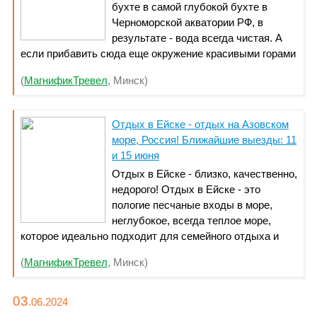
бухте в самой глубокой бухте в
Черноморской акватории РФ, в
результате - вода всегда чистая. А
если прибавить сюда еще окружение красивыми горами
с сосновыми и можжевеловыми рощами - то отдых в
(
МагнификТревел
, Минск)
Кабардинке действительно очень выгодно отличается
от других. Звоните: +375 29 65-6666-1.
Отдых в Ейске - отдых на Азовском
море, Россия! Ближайшие выезды: 11
и 15 июня
Отдых в Ейске - близко, качественно,
недорого! Отдых в Ейске - это
пологие песчаные входы в море,
неглубокое, всегда теплое море,
которое идеально подходит для семейного отдыха и
отдыха с детьми. Хотите отдохнуть выгодно? Звоните
(
МагнификТревел
, Минск)
сейчас +375 29 65-6666-1. Подробности на сайте:
mtravel . by
03
.06.
2024