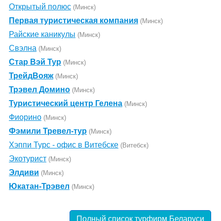
Открытый полюс
(Минск)
Первая туристическая компания
(Минск)
Райские каникулы
(Минск)
Свэлна
(Минск)
Стар Вэй Тур
(Минск)
ТрейдВояж
(Минск)
Трэвел Домино
(Минск)
Туристический центр Гелена
(Минск)
Фиорино
(Минск)
Фэмили Тревел-тур
(Минск)
Хэппи Турс - офис в Витебске
(Витебск)
Экотурист
(Минск)
Элдиви
(Минск)
Юкатан-Трэвел
(Минск)
Полный список турфирм Беларуси