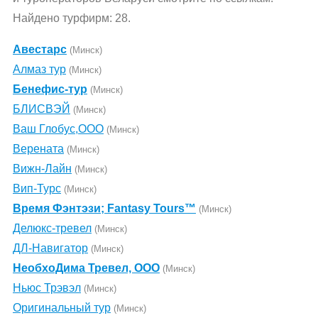
Найдено турфирм: 28.
Авестарс
(Минск)
Алмаз тур
(Минск)
Бенефис-тур
(Минск)
БЛИСВЭЙ
(Минск)
Ваш Глобус,ООО
(Минск)
Верената
(Минск)
Вижн-Лайн
(Минск)
Вип-Турс
(Минск)
Время Фэнтэзи; Fantasy Tours™
(Минск)
Делюкс-тревел
(Минск)
ДЛ-Навигатор
(Минск)
НеобхоДима Тревел, ООО
(Минск)
Ньюс Трэвэл
(Минск)
Оригинальный тур
(Минск)