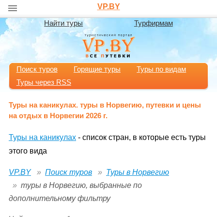
VP.BY
Найти туры
Турфирмам
Поиск туров
Горящие туры
Туры по видам
Туры через RSS
Туры на каникулах. туры в Норвегию, путевки и цены
на отдых в Норвегии 2026 г.
Туры на каникулах
- список стран, в которые есть туры
этого вида
VP.BY
Поиск туров
Туры в Норвегию
туры в Норвегию, выбранные по
дополнительному фильтру