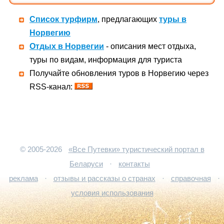
Список турфирм
, предлагающих
туры в
Норвегию
Отдых в Норвегии
- описания мест отдыха,
туры по видам, информация для туриста
Получайте обновления туров в Норвегию через
RSS-канал:
© 2005-2026
«Все Путевки» туристический портал в
Беларуси
·
контакты
реклама
·
отзывы и рассказы о странах
·
справочная
·
условия использования