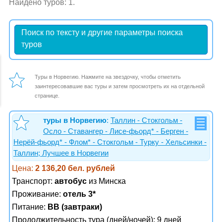
Найдено туров: 1.
Поиск по тексту и другие параметры поиска
туров
Туры в Норвегию. Нажмите на звездочку, чтобы отметить
заинтересовавшие вас туры и затем просмотреть их на отдельной
странице.
туры в Норвегию
:
Таллин - Стокгольм -
Осло - Ставангер - Лисе-фьорд* - Берген -
Нерёй-фьорд* - Флом* - Стокгольм - Турку - Хельсинки -
Таллин; Лучшее в Норвегии
Цена:
2 136,20 бел. рублей
Транспорт:
автобус
из Минска
Проживание:
отель 3*
Питание:
BB (завтраки)
Продолжительность тура (дней/ночей): 9 дней