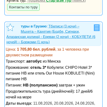
Купить тур:
турфирма
Стар Вэй Тур
(Минск)
Контакты по туру
туры в Грузию
:
Тбилиси (3 ночи) –
Мцхета – Кахетия (Бодбе, Сигнахи,
Алазанская долина) - Ереван (2 ночи) - КОБУЛЕТИ (6
ночей) – Боржоми (1 ночь)
Цена:
1 705,80 бел. рублей
, за 1 человека при
двухместном размещении
Транспорт:
автобус
из Минска
Проживание:
отель 3*
Кобулети: CHIPO Hotel 3*
питание НB или отель Our House KOBULETI (Nini)
питание HB
Питание:
HB (полупансион)
завтрак + ужин
Продолжительность тура (дней/ночей): 17 дней/6
ночей на море
Даты выезда:
11.08.2026, 20.08.2026, 24.08.2026,