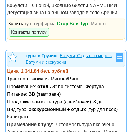
Кобулети – 6 ночей, Входные билеты в АРМЕНИИ,
Дегустация вина на винном заводе в селе Арении.
Купить тур:
турфирма
Стар Вэй Тур
(Минск)
Контакты по туру
туры в Грузию
:
Батуми; Отдых на море в
Батуми и экскурсии
Цена:
2 341,84 бел. рублей
Транспорт:
авиа
из Минска/Риги
Проживание:
отель 3*
по системе "Фортуна"
Питание:
BB (завтраки)
Продолжительность тура (дней/ночей): 8 дн.
Вид тура:
экскурсионный + отдых
(тур для всех)
Каникулы
Примечание к туру
: В стоимость тура включено:
Авиаперелет по маршруту Минск - Батуми - Минск