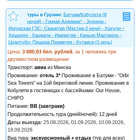
туры в Грузию
:
Батуми/Кобулети (8
ночей) - Горная Аджария* - Зугдиди -
Ингурская ГЭС- Сванетия (Местиа-2 ночи) - Ушгули –
Хешкили - Хацвали - Имеретия - Каньон Мартвили –
Цхалтубо- Пещера Прометея - Кутаиси-(1 ночь)
Цена:
3 680,93 бел. рублей
, за 1 человека при
двухместном размещении
Транспорт:
авиа
из Минска
Проживание:
отель 3*
Проживание в Батуми - “Orbi
Sea Towers” на 1ой береговой линии. Проживание в
Кобулети в гостиницах с бассейнами: Our House,
CHIPO
Питание:
BB (завтраки)
Продолжительность тура (дней/ночей): 12 дней
Даты выезда:
25.08.2026, 01.09.2026, 10.09.2026,
18.09.2026
Вид тура:
экскурсионный + отдых
(тур для всех)