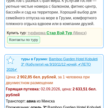
туристов с разных стран мира. К услугам гостей —
уютные чистые номера с балконом, фитнес-центр,
бассейн и сад на территории. Хороший выбор для
семейного отпуска на море в Грузии, комфортного
пляжного отдыха вдвоем или в компании друзей.
Купить тур:
турфирма
Стар Вэй Тур
(Минск)
Контакты по туру
туры в Грузию
:
Bamboo Garden Hotel Kobuleti
3* (Кобулети) на 9/10/11/12 ночей; ✔ЛЕТО
2026✔
Цена:
2 902,85 бел. рублей
, за 1 человека при
двухместном размещении
Горящая путевка:
02.09.2026, цена:
2 633,51 бел.
рублей
Транспорт:
авиа
из Минска
Проживание:
отель 3*
Bamboo Garden Hotel Kobuleti