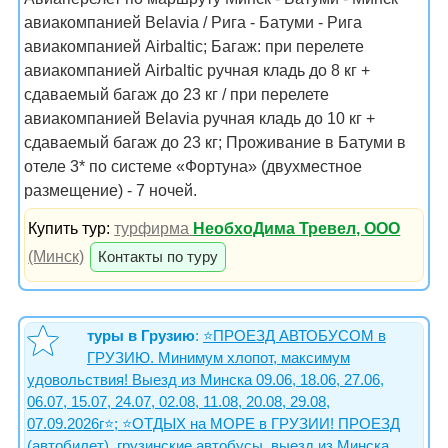
авиакомпанией Belavia / Рига - Батуми - Рига
авиакомпанией Airbaltic; Багаж: при перелете
авиакомпанией Airbaltic ручная кладь до 8 кг +
сдаваемый багаж до 23 кг / при перелете
авиакомпанией Belavia ручная кладь до 10 кг +
сдаваемый багаж до 23 кг; Проживание в Батуми в
отеле 3* по системе «Фортуна» (двухместное
размещение) - 7 ночей.
Купить тур:
турфирма
НеобхоДима Тревел, ООО
(Минск)
Контакты по туру
туры в Грузию
:
⭐️ПРОЕЗД АВТОБУСОМ в
ГРУЗИЮ. Минимум хлопот, максимум
удовольствия! Выезд из Минска 09.06, 18.06, 27.06,
06.07, 15.07, 24.07, 02.08, 11.08, 20.08, 29.08,
07.09.2026г⭐️; ⭐️ОТДЫХ на МОРЕ в ГРУЗИИ! ПРОЕЗД
(автобилет), грузинские автобусы, выезд из Минска