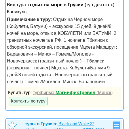
Вид тура:
отдых на море в Грузии
(тур для всех)
Каникулы
Примечание к туру
: Отдых на Черном море
(Кобулети, Батуми) + экскурсии 15 дней, 9 дней/8
ночей на море, отдых в КОБУЛЕТИ или БАТУМИ, 2
транзитных ночлега в РФ, 1 ночлег в Тбилиси с
обзорной экскурсией, посещение Мцхета Маршрут:
Барановичи – Минск – Гомель/Могилев -
Новочеркасск (транзитный ночлег) – Тбилиси
(экскурсия + ночлег) Мцхета- Кобулети/Батуми 9
дней/8 ночей отдыха - Новочеркасск (транзитный
ночлег)- Гомель/Могилев- Минск- Барановичи
Купить тур:
турфирма
МагнификТревел
(Минск)
Контакты по туру
туры в Грузию
:
Black and White 3*