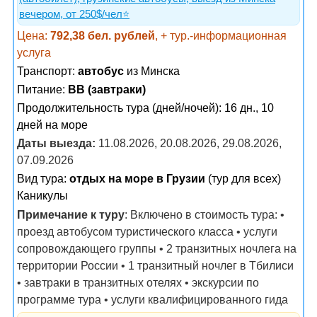
вечером, от 250$/чел⭐️
Цена:
792,38 бел. рублей
, + тур.-информационная
услуга
Транспорт:
автобус
из Минска
Питание:
BB (завтраки)
Продолжительность тура (дней/ночей): 16 дн., 10
дней на море
Даты выезда:
11.08.2026, 20.08.2026, 29.08.2026,
07.09.2026
Вид тура:
отдых на море в Грузии
(тур для всех)
Каникулы
Примечание к туру
: Включено в стоимость тура: •
проезд автобусом туристического класса • услуги
сопровождающего группы • 2 транзитных ночлега на
территории России • 1 транзитный ночлег в Тбилиси
• завтраки в транзитных отелях • экскурсии по
программе тура • услуги квалифицированного гида