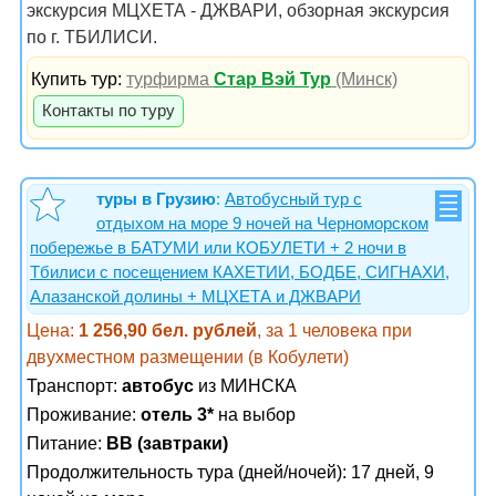
экскурсия МЦХЕТА - ДЖВАРИ, обзорная экскурсия
по г. ТБИЛИСИ.
Купить тур:
турфирма
Стар Вэй Тур
(Минск)
Контакты по туру
туры в Грузию
:
Автобусный тур с
отдыхом на море 9 ночей на Черноморском
побережье в БАТУМИ или КОБУЛЕТИ + 2 ночи в
Тбилиси с посещением КАХЕТИИ, БОДБЕ, СИГНАХИ,
Алазанской долины + МЦХЕТА и ДЖВАРИ
Цена:
1 256,90 бел. рублей
, за 1 человека при
двухместном размещении (в Кобулети)
Транспорт:
автобус
из МИНСКА
Проживание:
отель 3*
на выбор
Питание:
BB (завтраки)
Продолжительность тура (дней/ночей): 17 дней, 9