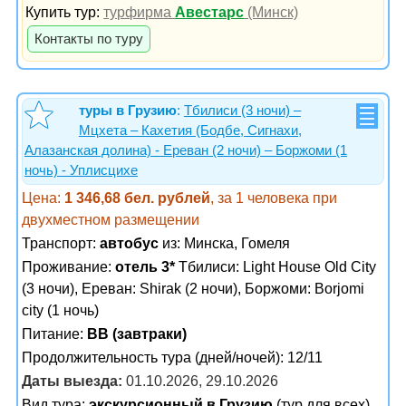
Купить тур:
турфирма
Авестарс
(Минск)
Контакты по туру
туры в Грузию
:
Тбилиси (3 ночи) –
Мцхета – Кахетия (Бодбе, Сигнахи,
Алазанская долина) - Ереван (2 ночи) – Боржоми (1
ночь) - Уплисцихе
Цена:
1 346,68 бел. рублей
, за 1 человека при
двухместном размещении
Транспорт:
автобус
из: Минска, Гомеля
Проживание:
отель 3*
Тбилиси: Light House Old City
(3 ночи), Ереван: Shirak (2 ночи), Боржоми: Borjomi
city (1 ночь)
Питание:
BB (завтраки)
Продолжительность тура (дней/ночей): 12/11
Даты выезда:
01.10.2026, 29.10.2026
Вид тура:
экскурсионный в Грузию
(тур для всех)