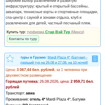
широкий выбор развлечений и развитую
инфраструктуру: крытый и открытый бассейны,
аквапарк, теннисные корты и спортивные площадки,
спа‑центр с сауной и зонами отдыха, клуб и
развлечения для детей, частный песчаный пляж.
Купить тур:
турфирма
Стар Вэй Тур
(Минск)
Контакты по туру
туры в Грузию
:
Mardi Plaza 4* (Батуми) -
горящий тур на 26.08 и 27.08. на 10 ночей!
Цена:
3 067,44 бел. рублей
, за 1 человека при
двухместном размещении
Горящая путевка:
26.08.2026, цена:
2 959,71 бел.
рублей
Транспорт:
авиа
Проживание:
отель 4*
Mardi Plaza 4*, Батуми