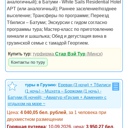
аналогичный); в Батуми - White Sails Residential Hotel
APT (или аналогичный); Раннее заселение/позднее
выселение; Трансферы по программе; Переезд
Тбилиси – Батуми; Экскурсии с гидом согласно
программы тура; Мастер-класс по приготовлению
хинкали и шашлыка; Обед и дегустация вина в
грузинской семье с тамадой Георгием.
Купить тур:
турфирма
Стар Вэй Тур
(Минск)
Контакты по туру
туры в Грузию
:
Ереван (3 ночи) + Тбилиси
(1 ночь) – Мцхета – Боржоми (1 ночь) -
Батуми (6 ночей); ~Авиатур «Грузия + Армения» с
отдыхом на море ~
Цена:
4 040,05 бел. рублей
, за 1 человека при
двухместном размещении
Горящая путевка:
10.09.2026, цена:
3 950,27 бел.