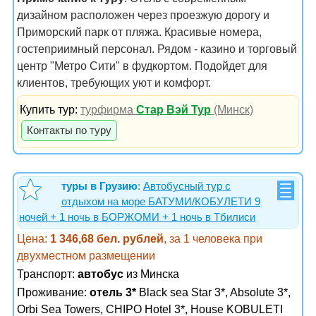
дизайном расположен через проезжую дорогу и
Приморский парк от пляжа. Красивые номера,
гостеприимный персонал. Рядом - казино и торговый
центр "Метро Сити" в фудкортом. Подойдет для
клиентов, требующих уют и комфорт.
Купить тур:
турфирма
Стар Вэй Тур
(Минск)
Контакты по туру
туры в Грузию
:
Автобусный тур с
отдыхом на море БАТУМИ/КОБУЛЕТИ 9
ночей + 1 ночь в БОРЖОМИ + 1 ночь в Тбилиси
Цена:
1 346,68 бел. рублей
, за 1 человека при
двухместном размещении
Транспорт:
автобус
из Минска
Проживание:
отель 3*
Black sea Star 3*, Absolute 3*,
Orbi Sea Towers, CHIPO Hotel 3*, House KOBULETI