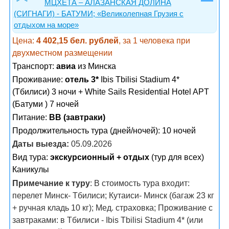
МЦХЕТА – АЛАЗАНСКАЯ ДОЛИНА
(СИГНАГИ) - БАТУМИ; «Великолепная Грузия с
отдыхом на море»
Цена:
4 402,15 бел. рублей
, за 1 человека при
двухместном размещении
Транспорт:
авиа
из Минска
Проживание:
отель 3*
Ibis Tbilisi Stadium 4*
(Тбилиси) 3 ночи + White Sails Residential Hotel APT
(Батуми ) 7 ночей
Питание:
BB (завтраки)
Продолжительность тура (дней/ночей): 10 ночей
Даты выезда:
05.09.2026
Вид тура:
экскурсионный + отдых
(тур для всех)
Каникулы
Примечание к туру
: В стоимость тура входит:
перелет Минск- Тбилиси; Кутаиси- Минск (багаж 23 кг
+ ручная кладь 10 кг); Мед. страховка; Проживание с
завтраками: в Тбилиси - Ibis Tbilisi Stadium 4* (или