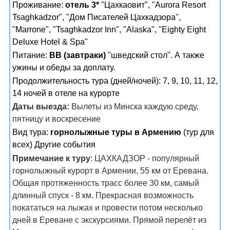
Проживание:
отель 3*
"Цахкаовит", "Aurora Resort
Tsaghkadzor", "Дом Писателей Цахкадзора",
"Marrone", "Tsaghkadzor Inn", "Alaska", "Eighty Eight
Deluxe Hotel & Spa"
Питание:
BB (завтраки)
"шведский стол". А также
ужины и обеды за доплату.
Продолжительность тура (дней/ночей): 7, 9, 10, 11, 12,
14 ночей в отеле на курорте
Даты выезда:
Вылеты из Минска каждую среду,
пятницу и воскресение
Вид тура:
горнолыжные туры в Армению
(тур для
всех) Другие события
Примечание к туру
: ЦАХКАДЗОР - популярный
горнолыжный курорт в Армении, 55 км от Еревана.
Общая протяженность трасс более 30 км, самый
длинный спуск - 8 км. Прекрасная возможность
покататься на лыжах и провести потом несколько
дней в Ереване с экскурсиями. Прямой перелёт из