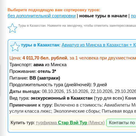
Выберите подходящую вам сортировку туров:
без дополнительной сортировки
|
новые туры в начале
|
по
Туры в Казахстан. Нажмите на звездочку, чтобы отметить заинтересовавш
туры в Казахстан
:
Авиатур из Минска в Казахстан + 
Цена:
4 011,70 бел. рублей
, за 1 человека при двухместно
Транспорт:
авиа
из Минска
Проживание:
отель 3*
Питание:
BB (завтраки)
Продолжительность тура (дней/ночей): 9 дней
Даты выезда:
08.10.2026, 15.10.2026, 22.10.2026, 29.10.2026
Вид тура:
экскурсионный в Казахстан
(тур для всех) Кан
Примечание к туру
: Включено в стоимость: Авиабилеты Ми
услуги класса люкс; Экологические сборы; Питьевая вода 
Купить тур:
турфирма
Стар Вэй Тур
(Минск)
Контакты по