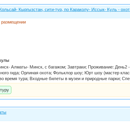
Кольсай- Кыргызстан, сити-тур, по Караколу- Иссык- Куль - ох
м размещении
икулы
ск- Алматы- Минск, с багажом; Завтраки; Проживание: День2 - оте
ьного гида; Орлиная охота; Фольклор шоу; Юрт шоу (мастер кла
во время тура; Входные билеты в музеи и природные парки; Спе
 туру
аты