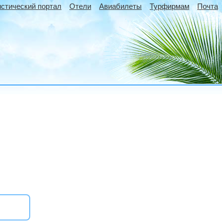
истический портал
Отели
Авиабилеты
Турфирмам
Почта