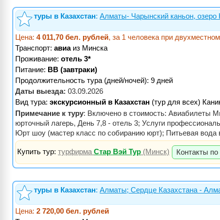
туры в Казахстан
:
Алматы- Чарынский каньон, озеро 
Цена:
4 011,70 бел. рублей
, за 1 человека при двухместно
Транспорт:
авиа
из Минска
Проживание:
отель 3*
Питание:
BB (завтраки)
Продолжительность тура (дней/ночей): 9 дней
Даты выезда:
03.09.2026
Вид тура:
экскурсионный в Казахстан
(тур для всех) Кан
Примечание к туру
: Включено в стоимость: Авиабилеты Мин
юрточный лагерь, День 7,8 - отель 3; Услуги профессионал
Юрт шоу (мастер класс по собиранию юрт); Питьевая вода 
Купить тур:
турфирма
Стар Вэй Тур
(Минск)
Контакты по
туры в Казахстан
:
Алматы; Сердце Казахстана - Алм
Цена:
2 720,00 бел. рублей