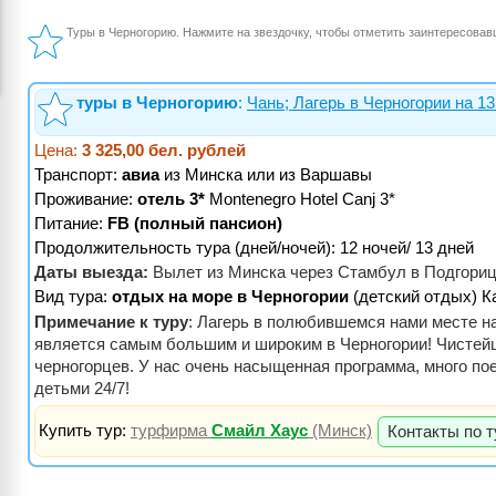
Туры в Черногорию. Нажмите на звездочку, чтобы отметить заинтересовав
туры в Черногорию
:
Чань; Лагерь в Черногории на 1
Цена:
3 325,00 бел. рублей
Транспорт:
авиа
из Минска или из Варшавы
Проживание:
отель 3*
Montenegro Hotel Canj 3*
Питание:
FB (полный пансион)
Продолжительность тура (дней/ночей): 12 ночей/ 13 дней
Даты выезда:
Вылет из Минска через Стамбул в Подгориц
Вид тура:
отдых на море в Черногории
(детский отдых) 
Примечание к туру
: Лагерь в полюбившемся нами месте на
является самым большим и широким в Черногории! Чистейш
черногорцев. У нас очень насыщенная программа, много по
детьми 24/7!
Купить тур:
турфирма
Смайл Хаус
(Минск)
Контакты по т