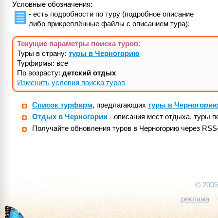
Условные обозначения:
- есть подробности по туру (подробное описание
либо прикреплённые файлы с описанием тура);
Текущие параметры поиска
туров
:
Туры в страну:
туры в Черногорию
Турфирмы: все
По возрасту:
детский отдых
Изменить условия поиска туров
Список турфирм
, предлагающих
туры в Черногори
Отдых в Черногории
- описания мест отдыха, туры п
Получайте обновления туров в Черногорию через RSS
© 200
реклама