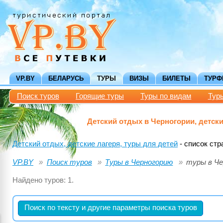
VP.BY
БЕЛАРУСЬ
ТУРЫ
ВИЗЫ
БИЛЕТЫ
ТУР
Поиск туров
Горящие туры
Туры по видам
Тур
Детский отдых в Черногории, детски
Детский отдых, детские лагеря, туры для детей
- список стр
VP.BY
Поиск туров
Туры в Черногорию
туры в Че
Найдено туров: 1.
Поиск по тексту и другие параметры поиска туров