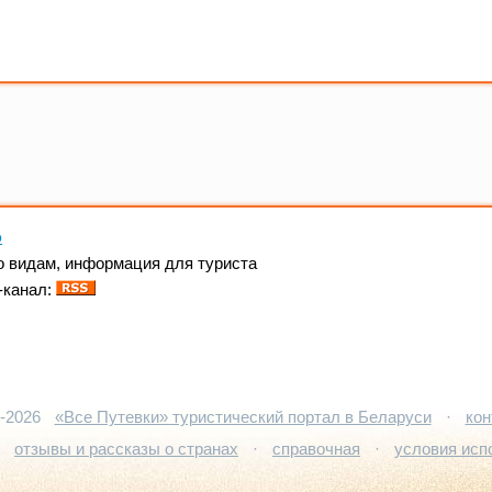
ю
о видам, информация для туриста
-канал:
5-2026
«Все Путевки» туристический портал в Беларуси
·
кон
·
отзывы и рассказы о странах
·
справочная
·
условия исп