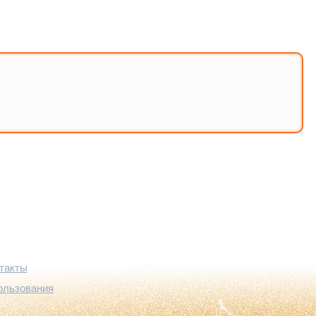
такты
ользования